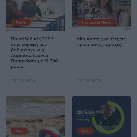
News
Corporate News
Πανελλαδικές 2026:
Μία κάρτα για όλες τις
Στην κορυφή των
προνοιακές παροχές!
βαθμολογιών η
Λαρισαία Ιωάννα
Παπακώστα με 19.780
μόρια
26.06.2026
26.06.2026
Life
Life