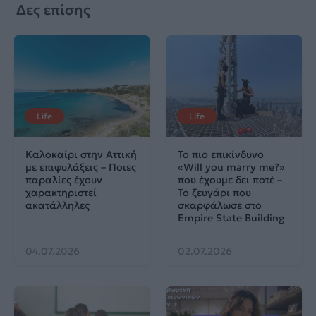
Δες επίσης
Life
Life
Καλοκαίρι στην Αττική
Το πιο επικίνδυνο
με επιφυλάξεις – Ποιες
«Will you marry me?»
παραλίες έχουν
που έχουμε δει ποτέ –
χαρακτηριστεί
Το ζευγάρι που
ακατάλληλες
σκαρφάλωσε στο
Empire State Building
04.07.2026
02.07.2026