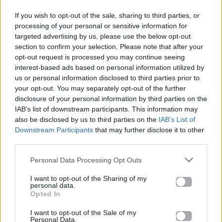
Μοιράσου αυτό το άρθρο
If you wish to opt-out of the sale, sharing to third parties, or
processing of your personal or sensitive information for
targeted advertising by us, please use the below opt-out
section to confirm your selection. Please note that after your
opt-out request is processed you may continue seeing
interest-based ads based on personal information utilized by
us or personal information disclosed to third parties prior to
Προηγούμενο
Επόμενο
your opt-out. You may separately opt-out of the further
disclosure of your personal information by third parties on the
IAB’s list of downstream participants. This information may
also be disclosed by us to third parties on the
IAB’s List of
Downstream Participants
that may further disclose it to other
third parties.
Personal Data Processing Opt Outs
Ο Snoop “Shelby”
Η στροφή του
I want to opt-out of the Sharing of my
Dog τραγουδάει
Kanye West, η
personal data.
Opted In
Nick Cave!
αποκάλυψη για το
γάμο της Adele και
I want to opt-out of the Sale of my
29.09.2019
Personal Data.