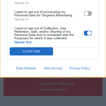
όσα δεν μάθατε
Opted In
την εβδομάδα που
μας πέρασε
I want to opt-out of processing my
Personal Data for Targeted Advertising.
Opted In
29.09.2019
I want to opt-out of Collection, Use,
Retention, Sale, and/or Sharing of my
Personal Data that Is Unrelated with the
Purposes for which it was collected.
Opted Out
Βιογραφικά
Ελλήνων
CONFIRM
Καλλιτεχνών
με πληροφορίες για
Data Deletion
Data Access
Privacy Policy
δισκογραφία, πορεία
και σημαντικές στιγμές
τους στην ελληνική
μουσική σκηνή