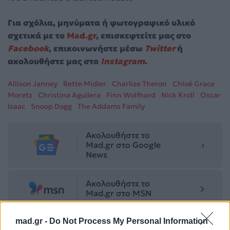
Για σχόλια, μηνύματα ή φωτογραφικό υλικό
σχετικά με το
Mad.gr
, επισκεφτείτε μας στο
Facebook
, επικοινωνήστε μέσω
Twitter
ή
ακολουθήστε μας στο
Instagram
.
Allison Janney
Bette Midler
Charlize Theron
Chloë Grace
Moretz
Christina Aguilera
Finn Wolfhard
Nick Kroll
Oscar
Isaac
Snoop Dogg
The Addams Family
Ακολουθήστε το
Mad.gr στο Google
News
Ακολουθήστε το
Mad.gr στο MSN
mad.gr -
Do Not Process My Personal Information