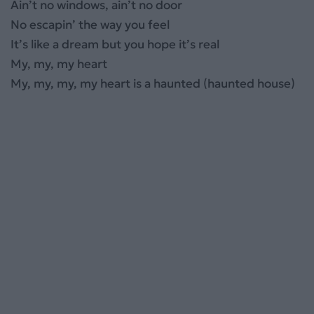
Ain’t no windows, ain’t no door
No escapin’ the way you feel
It’s like a dream but you hope it’s real
My, my, my heart
My, my, my, my heart is a haunted (haunted house)