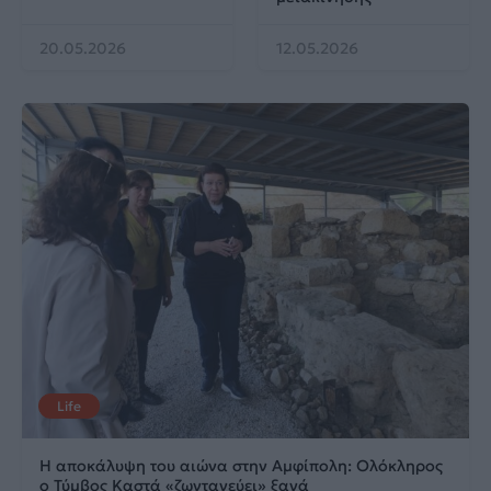
20.05.2026
12.05.2026
Life
Η αποκάλυψη του αιώνα στην Αμφίπολη: Ολόκληρος
ο Τύμβος Καστά «ζωντανεύει» ξανά