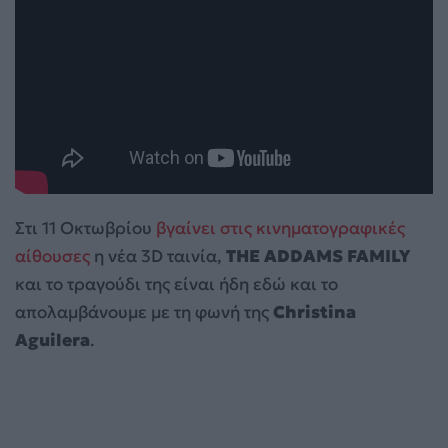
Στι 11 Οκτωβρίου
βγαίνει στις κινηματογραφικές
αίθουσες
η νέα 3D ταινία,
THE ADDAMS FAMILY
και το τραγούδι της είναι ήδη εδώ και το
απολαμβάνουμε με τη φωνή της
Christina
Aguilera
.