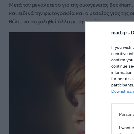
Μετά τον μεγαλύτερο γιο της οικογένειας Beckham, 
και ειδικά την φωτογραφία και ο μεσαίος γιος της 
θέλει να ασχοληθεί άλλο με την μπάλα.
mad.gr -
D
If you wish 
sensitive in
confirm you
continue se
information 
further disc
participants
Downstream 
Persona
I want t