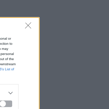
sonal or
ection to
ou may
 personal
out of the
 downstream
B’s List of