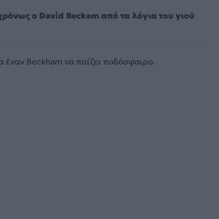
ρόνως o David Beckam από τα λόγια του γιού
μα έναν Beckham να παίζει ποδόσφαιρο.