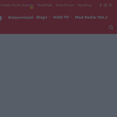
 Video Music Awards
MadWalk
Mad Forum
NyxDrop
ch
Διαγωνισμοί
Blogs
MAD TV
Mad Radio 106.2