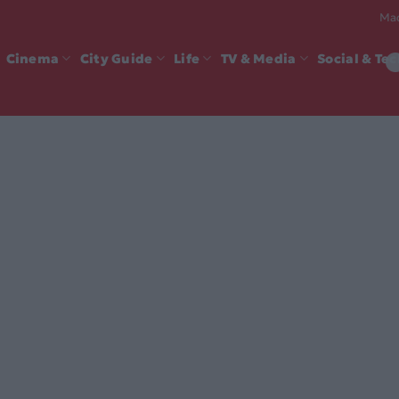
Mad
Cinema
City Guide
Life
TV & Media
Social & Te