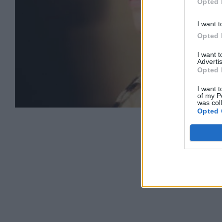
Opted 
I want t
Opted 
I want 
Advertis
Opted 
I want t
of my P
was col
Opted 