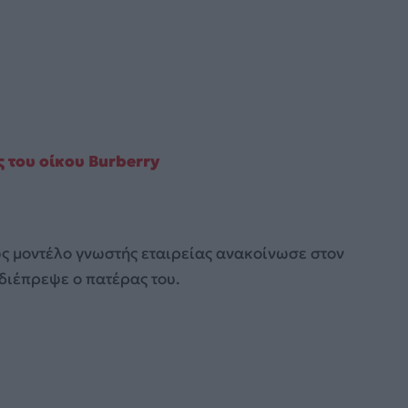
 του οίκου Burberry
ς μοντέλο γνωστής εταιρείας ανακοίνωσε στoν
 διέπρεψε ο πατέρας του.