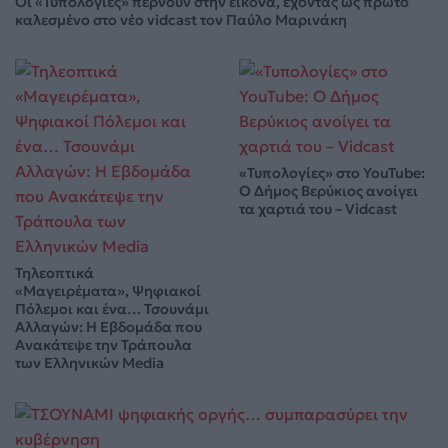
Οι «Τυπολογίες» περνούν στην εικόνα, έχοντας ως πρώτο
καλεσμένο στο νέο vidcast τον Παύλο Μαρινάκη
«Τυπολογίες» στο YouTube:
Ο Δήμος Βερύκιος ανοίγει
τα χαρτιά του – Vidcast
Τηλεοπτικά
«Μαγειρέματα», Ψηφιακοί
Πόλεμοι και ένα… Τσουνάμι
Αλλαγών: Η Εβδομάδα που
Ανακάτεψε την Τράπουλα
των Ελληνικών Media