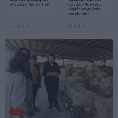
στη φετινή Eurovision
«παγίδα» θανάτου;
Οδηγός ασφαλούς
μετακίνησης
20.05.2026
12.05.2026
Life