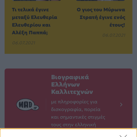
Τι τελικά έγινε
Ο γιος του Μύρωνα
μεταξύ Ελευθερία
Στρατή έγινε ενός
Ελευθερίου και
έτους!
Αλέξη Παππά;
06.07.2021
06.07.2021
Βιογραφικά
Ελλήνων
Καλλιτεχνών
με πληροφορίες για
δισκογραφία, πορεία
και σημαντικές στιγμές
τους στην ελληνική
μουσική σκηνή