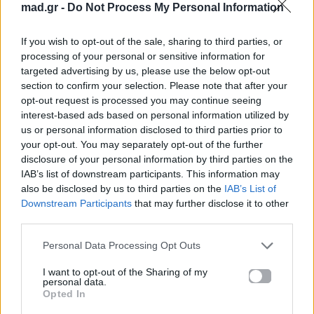
mad.gr -
Do Not Process My Personal Information
If you wish to opt-out of the sale, sharing to third parties, or
Δες επίσης
processing of your personal or sensitive information for
targeted advertising by us, please use the below opt-out
section to confirm your selection. Please note that after your
opt-out request is processed you may continue seeing
interest-based ads based on personal information utilized by
us or personal information disclosed to third parties prior to
your opt-out. You may separately opt-out of the further
Life
Life
disclosure of your personal information by third parties on the
IAB’s list of downstream participants. This information may
also be disclosed by us to third parties on the
IAB’s List of
Καλοκαίρι στην Αττική
Το πιο επικίνδυνο
Downstream Participants
that may further disclose it to other
με επιφυλάξεις – Ποιες
«Will you marry me?»
παραλίες έχουν
που έχουμε δει ποτέ –
third parties.
χαρακτηριστεί
Το ζευγάρι που
ακατάλληλες
σκαρφάλωσε στο
Personal Data Processing Opt Outs
Empire State Building
I want to opt-out of the Sharing of my
personal data.
04.07.2026
02.07.2026
Opted In