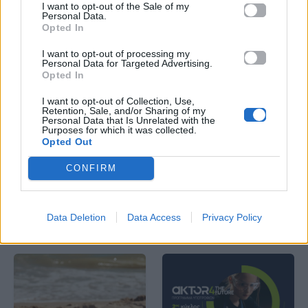
I want to opt-out of the Sale of my
Personal Data.
Opted In
I want to opt-out of processing my
Personal Data for Targeted Advertising.
Opted In
News
Corporate News
I want to opt-out of Collection, Use,
Retention, Sale, and/or Sharing of my
Personal Data that Is Unrelated with the
Πανελλαδικές 2026:
Μία κάρτα για όλες τις
Purposes for which it was collected.
Στην κορυφή των
προνοιακές παροχές!
Opted Out
βαθμολογιών η
Λαρισαία Ιωάννα
CONFIRM
Παπακώστα με 19.780
μόρια
Data Deletion
Data Access
Privacy Policy
26.06.2026
26.06.2026