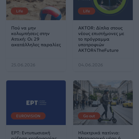
Life
Life
Πού να μην
AKTOR: Δίπλα στους
κολυμπήσεις στην
νέους επιστήμονες με
Αττική: Οι 29
το πρόγραμμα
ακατάλληλες παραλίες
υποτροφιών
AKTOR4TheFuture
25.06.2026
04.06.2026
EUROVISION
Go out
ΕΡΤ: Εντυπωσιακή
Ηλεκτρικά πατίνια:
αύξηση κερδοφορίας
Μεταφορικό μέσο ή