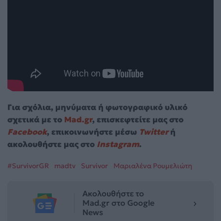
Για σχόλια, μηνύματα ή φωτογραφικό υλικό
σχετικά με το
Mad.gr
, επισκεφτείτε μας στο
Facebook
, επικοινωνήστε μέσω
Twitter
ή
ακολουθήστε μας στο
Instagram
.
#SurvivorGR
madtv
Survivor
Μαριαλένα Ρουμελιώτη
Ακολουθήστε το
Mad.gr στο Google
News