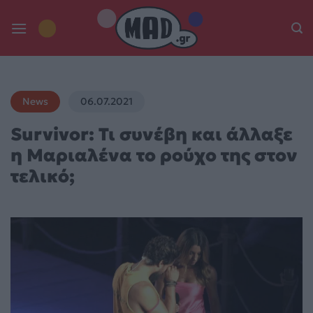
Skip
to
content
News
06.07.2021
Survivor: Τι συνέβη και άλλαξε
η Μαριαλένα το ρούχο της στον
τελικό;