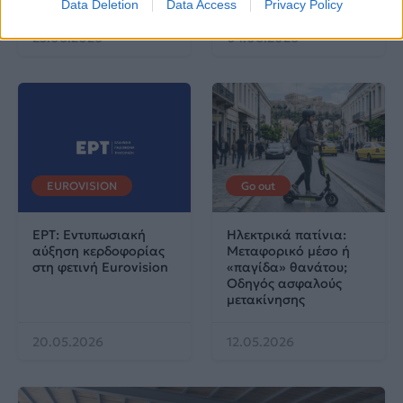
Data Deletion
Data Access
Privacy Policy
25.06.2026
04.06.2026
EUROVISION
Go out
ΕΡΤ: Εντυπωσιακή
Ηλεκτρικά πατίνια:
αύξηση κερδοφορίας
Μεταφορικό μέσο ή
στη φετινή Eurovision
«παγίδα» θανάτου;
Οδηγός ασφαλούς
μετακίνησης
20.05.2026
12.05.2026