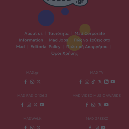
About us
|
Ταυτότητα
|
Mad Corporate
Information
|
Mad Jobs
|
Πώς να έρθεις στο
Mad
|
Editorial Policy
|
Πολιτική Απορρήτου
|
Όροι Χρήσης
MAD.gr
MAD TV
MAD RADIO 106,2
MAD VIDEO MUSIC AWARDS
MADWALK
MAD GREEKZ