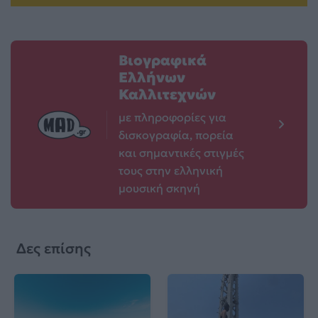
Βιογραφικά
Ελλήνων
Καλλιτεχνών
με πληροφορίες για
δισκογραφία, πορεία
και σημαντικές στιγμές
τους στην ελληνική
μουσική σκηνή
Δες επίσης