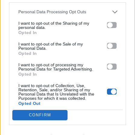
Πανελλαδικές 2026:
Μία κάρτα για όλες τις
Στην κορυφή των
προνοιακές παροχές!
Personal Data Processing Opt Outs
βαθμολογιών η
Λαρισαία Ιωάννα
I want to opt-out of the Sharing of my
Παπακώστα με 19.780
personal data.
μόρια
Opted In
I want to opt-out of the Sale of my
26.06.2026
26.06.2026
Personal Data.
Opted In
I want to opt-out of processing my
Personal Data for Targeted Advertising.
Opted In
I want to opt-out of Collection, Use,
Retention, Sale, and/or Sharing of my
Personal Data that Is Unrelated with the
Life
Life
Purposes for which it was collected.
Opted Out
Πού να μην
AKTOR: Δίπλα στους
CONFIRM
κολυμπήσεις στην
νέους επιστήμονες με
Αττική: Οι 29
το πρόγραμμα
ακατάλληλες παραλίες
υποτροφιών
AKTOR4TheFuture