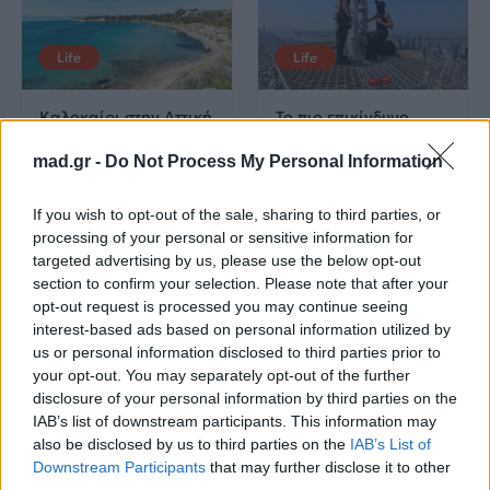
Life
Life
Καλοκαίρι στην Αττική
Το πιο επικίνδυνο
με επιφυλάξεις – Ποιες
«Will you marry me?»
παραλίες έχουν
που έχουμε δει ποτέ –
mad.gr -
Do Not Process My Personal Information
χαρακτηριστεί
Το ζευγάρι που
ακατάλληλες
σκαρφάλωσε στο
If you wish to opt-out of the sale, sharing to third parties, or
Empire State Building
processing of your personal or sensitive information for
targeted advertising by us, please use the below opt-out
04.07.2026
02.07.2026
section to confirm your selection. Please note that after your
opt-out request is processed you may continue seeing
interest-based ads based on personal information utilized by
us or personal information disclosed to third parties prior to
your opt-out. You may separately opt-out of the further
disclosure of your personal information by third parties on the
IAB’s list of downstream participants. This information may
also be disclosed by us to third parties on the
IAB’s List of
News
Corporate News
Downstream Participants
that may further disclose it to other
third parties.