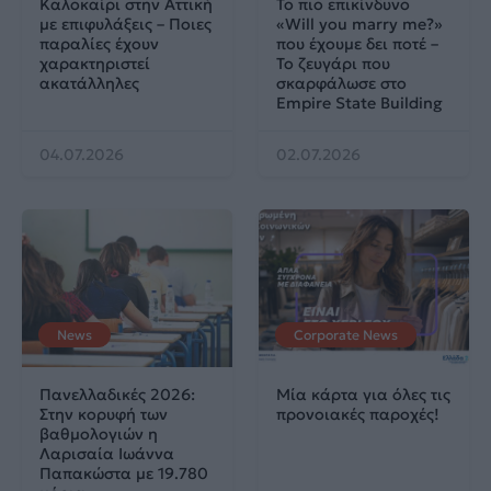
Καλοκαίρι στην Αττική
Το πιο επικίνδυνο
με επιφυλάξεις – Ποιες
«Will you marry me?»
παραλίες έχουν
που έχουμε δει ποτέ –
χαρακτηριστεί
Το ζευγάρι που
ακατάλληλες
σκαρφάλωσε στο
Empire State Building
04.07.2026
02.07.2026
News
Corporate News
Πανελλαδικές 2026:
Μία κάρτα για όλες τις
Στην κορυφή των
προνοιακές παροχές!
βαθμολογιών η
Λαρισαία Ιωάννα
Παπακώστα με 19.780