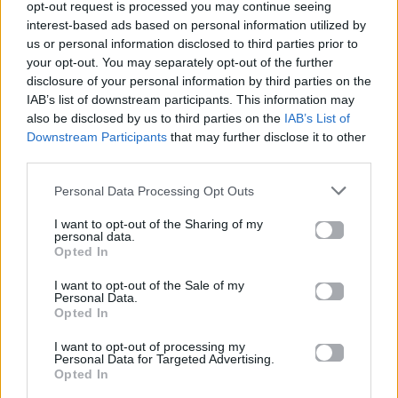
opt-out request is processed you may continue seeing
interest-based ads based on personal information utilized by
us or personal information disclosed to third parties prior to
your opt-out. You may separately opt-out of the further
disclosure of your personal information by third parties on the
EUROVISION
Go out
IAB’s list of downstream participants. This information may
also be disclosed by us to third parties on the
IAB’s List of
Downstream Participants
that may further disclose it to other
ΕΡΤ: Εντυπωσιακή
Ηλεκτρικά πατίνια:
αύξηση κερδοφορίας
Μεταφορικό μέσο ή
third parties.
στη φετινή Eurovision
«παγίδα» θανάτου;
Οδηγός ασφαλούς
Personal Data Processing Opt Outs
μετακίνησης
I want to opt-out of the Sharing of my
personal data.
20.05.2026
12.05.2026
Opted In
I want to opt-out of the Sale of my
Personal Data.
Opted In
I want to opt-out of processing my
Personal Data for Targeted Advertising.
Opted In