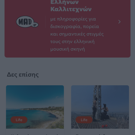
Ελλήνων
Καλλιτεχνών
με πληροφορίες για
δισκογραφία, πορεία
και σημαντικές στιγμές
τους στην ελληνική
μουσική σκηνή
Δες επίσης
Life
Life