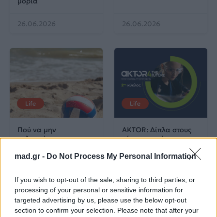
μόρια
26.06.2026
26.06.2026
Life
Life
Πού να μην
AKTOR: Δίπλα στους
κολυμπήσεις στην
νέους επιστήμονες με
Αττική: Οι 29
το πρόγραμμα
ακατάλληλες παραλίες
υποτροφιών
mad.gr -
Do Not Process My Personal Information
AKTOR4TheFuture
If you wish to opt-out of the sale, sharing to third parties, or
25.06.2026
04.06.2026
processing of your personal or sensitive information for
targeted advertising by us, please use the below opt-out
section to confirm your selection. Please note that after your