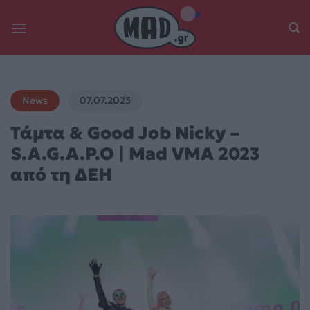
Skip
to
content
News
07.07.2023
Τάμτα & Good Job Nicky –
S.A.G.A.P.O | Mad VMA 2023
από τη ΔΕΗ