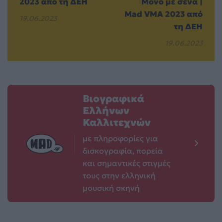
2023 από τη ΔΕΗ
Μόνο με σένα |
Mad VMA 2023 από
19.06.2023
τη ΔΕΗ
19.06.2023
Βιογραφικά
Ελλήνων
Καλλιτεχνών
με πληροφορίες για
δισκογραφία, πορεία
και σημαντικές στιγμές
τους στην ελληνική
μουσική σκηνή