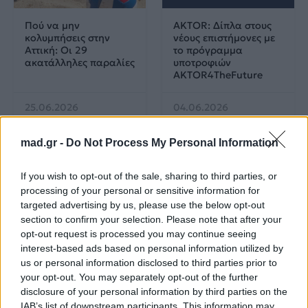
Πού να μην
AKTOR: Δίπλα στους
κολυμπήσεις στην
νέους επιστήμονες με
Αττική: Οι 29
το πρόγραμμα
ακατάλληλες παραλίες
υποτροφιών
AKTOR4TheFuture
25.06.2026
04.06.2026
mad.gr -
Do Not Process My Personal Information
If you wish to opt-out of the sale, sharing to third parties, or
processing of your personal or sensitive information for
targeted advertising by us, please use the below opt-out
section to confirm your selection. Please note that after your
EUROVISION
Go out
opt-out request is processed you may continue seeing
interest-based ads based on personal information utilized by
ΕΡΤ: Εντυπωσιακή
Ηλεκτρικά πατίνια:
us or personal information disclosed to third parties prior to
αύξηση κερδοφορίας
Μεταφορικό μέσο ή
your opt-out. You may separately opt-out of the further
στη φετινή Eurovision
«παγίδα» θανάτου;
disclosure of your personal information by third parties on the
Οδηγός ασφαλούς
IAB’s list of downstream participants. This information may
μετακίνησης