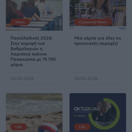
News
Corporate News
Πανελλαδικές 2026:
Μία κάρτα για όλες τις
Στην κορυφή των
προνοιακές παροχές!
βαθμολογιών η
Λαρισαία Ιωάννα
Παπακώστα με 19.780
μόρια
26.06.2026
26.06.2026
Life
Life