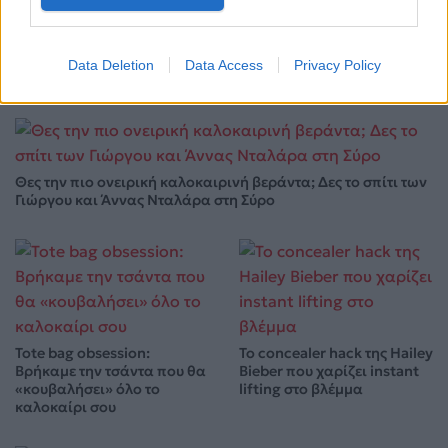
12.05.2026
Data Deletion
Data Access
Privacy Policy
Θες την πιο ονειρική καλοκαιρινή βεράντα; Δες το σπίτι των
Γιώργου και Άννας Νταλάρα στη Σύρο
Tote bag obsession:
Το concealer hack της Hailey
Βρήκαμε την τσάντα που θα
Bieber που χαρίζει instant
«κουβαλήσει» όλο το
lifting στο βλέμμα
καλοκαίρι σου