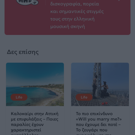
δισκογραφία, πορεία
και σημαντικές στιγμές
τους στην ελληνική
μουσική σκηνή
Δες επίσης
Life
Life
Καλοκαίρι στην Αττική
Το πιο επικίνδυνο
με επιφυλάξεις – Ποιες
«Will you marry me?»
παραλίες έχουν
που έχουμε δει ποτέ –
χαρακτηριστεί
Το ζευγάρι που