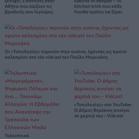
ξενύχτι; 5 καντίνες στην
εύκολα το σκόρδο – Το
Αθήνα που σώζουν τις
kitchen trick που κάθε
βραδινές σου λιγούρες
foodie πρέπει να ξέρει
Οι «Τυπολογίες» περνούν στην εικόνα, έχοντας ως πρώτο
καλεσμένο στο νέο vidcast τον Παύλο Μαρινάκη
«Τυπολογίες» στο YouTube:
Ο Δήμος Βερύκιος ανοίγει
τα χαρτιά του – Vidcast
Τηλεοπτικά