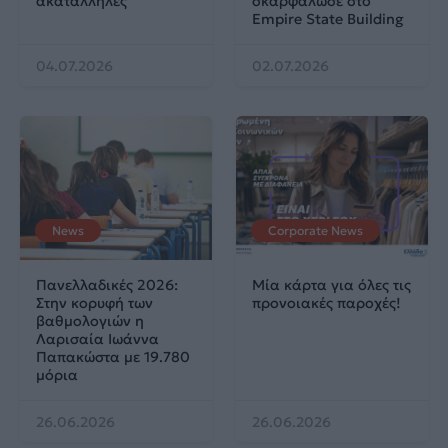
ακατάλληλες
σκαρφάλωσε στο
Empire State Building
04.07.2026
02.07.2026
News
Corporate News
Πανελλαδικές 2026:
Μία κάρτα για όλες τις
Στην κορυφή των
προνοιακές παροχές!
βαθμολογιών η
Λαρισαία Ιωάννα
Παπακώστα με 19.780
μόρια
26.06.2026
26.06.2026