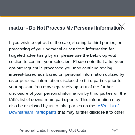
mad.gr -
Do Not Process My Personal Information
If you wish to opt-out of the sale, sharing to third parties, or
processing of your personal or sensitive information for
targeted advertising by us, please use the below opt-out
Στον ρόλο της Μητέρας, η Χριστίνα Τσάφου
section to confirm your selection. Please note that after your
opt-out request is processed you may continue seeing
interest-based ads based on personal information utilized by
Χορηγοί επικοινωνίας
us or personal information disclosed to third parties prior to
your opt-out. You may separately opt-out of the further
Mad TV & Mad Radio 106,2
disclosure of your personal information by third parties on the
IAB’s list of downstream participants. This information may
Για σχόλια, μηνύματα ή φωτογραφικό υλικό
also be disclosed by us to third parties on the
IAB’s List of
σχετικά με το
Mad.gr
, επισκεφτείτε μας στο
Downstream Participants
that may further disclose it to other
Facebook
, επικοινωνήστε μέσω
Twitter
ή
third parties.
ακολουθήστε μας στο
Instagram
.
Personal Data Processing Opt Outs