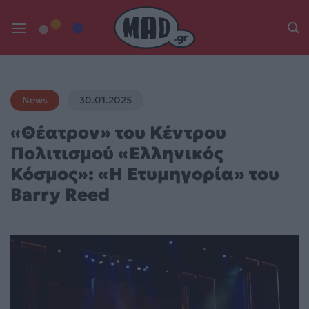
Skip
to
content
News
30.01.2025
«Θέατρον» του Κέντρου
Πολιτισμού «Ελληνικός
Κόσμος»: «Η Ετυμηγορία» του
Barry Reed