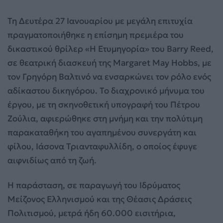
Τη Δευτέρα 27 Ιανουαρίου με μεγάλη επιτυχία
πραγματοποιήθηκε η επίσημη πρεμιέρα του
δικαστικού θρίλερ «Η Ετυμηγορία» του Barry Reed,
σε θεατρική διασκευή της Margaret May Hobbs, με
τον Γρηγόρη Βαλτινό να ενσαρκώνει τον ρόλο ενός
αδίκαστου δικηγόρου. Το διαχρονικό μήνυμα του
έργου, με τη σκηνοθετική υπογραφή του Πέτρου
Ζούλια, αφιερώθηκε στη μνήμη και την πολύτιμη
παρακαταθήκη του αγαπημένου συνεργάτη και
φίλου, Ιάσονα Τριανταφυλλίδη, ο οποίος έφυγε
αιφνιδίως από τη ζωή.
Η παράσταση, σε παραγωγή του Ιδρύματος
Μείζονος Ελληνισμού και της Θέασις Δράσεις
Πολιτισμού, μετρά ήδη 60.000 εισιτήρια,