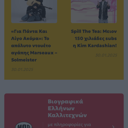
«Για Πάντα Και
Spill The Tea: Μειον
Λίγο Ακόμα»: Το
150 χιλιάδες subs
απόλυτο ντουέτο
η Κim Kardashian!
αγάπης Marseaux –
30.01.2025
Solmeister
30.01.2025
Βιογραφικά
Ελλήνων
Καλλιτεχνών
με πληροφορίες για