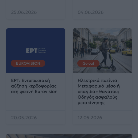
25.06.2026
04.06.2026
EUROVISION
Go out
ΕΡΤ: Εντυπωσιακή
Ηλεκτρικά πατίνια:
αύξηση κερδοφορίας
Μεταφορικό μέσο ή
στη φετινή Eurovision
«παγίδα» θανάτου;
Οδηγός ασφαλούς
μετακίνησης
20.05.2026
12.05.2026