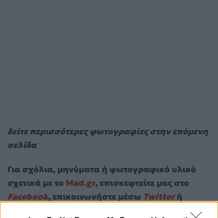
δείτε περισσότερες φωτογραφίες στην επόμενη
σελίδα
Για σχόλια, μηνύματα ή φωτογραφικό υλικό
σχετικά με το
Mad.gr
, επισκεφτείτε μας στο
Facebook
, επικοινωνήστε μέσω
Twitter
ή
ακολουθήστε μας στο
Instagram
.