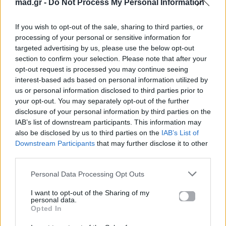
mad.gr -
Do Not Process My Personal Information
1
2
3
If you wish to opt-out of the sale, sharing to third parties, or
processing of your personal or sensitive information for
targeted advertising by us, please use the below opt-out
ΕΛΕΝΗ ΦΟΥΡΕΪΡΑ
section to confirm your selection. Please note that after your
opt-out request is processed you may continue seeing
interest-based ads based on personal information utilized by
Ακολουθήστε το
us or personal information disclosed to third parties prior to
Mad.gr στο Google
your opt-out. You may separately opt-out of the further
News
disclosure of your personal information by third parties on the
IAB’s list of downstream participants. This information may
also be disclosed by us to third parties on the
IAB’s List of
Ακολουθήστε το
Mad.gr στο MSN
Downstream Participants
that may further disclose it to other
third parties.
Personal Data Processing Opt Outs
Μοιράσου αυτό το άρθρο
I want to opt-out of the Sharing of my
personal data.
Opted In