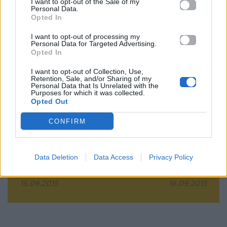
I want to opt-out of the Sale of my
Personal Data.
Opted In
Προηγούμενο
Επόμενο
I want to opt-out of processing my
Personal Data for Targeted Advertising.
Opted In
I want to opt-out of Collection, Use,
Retention, Sale, and/or Sharing of my
Personal Data that Is Unrelated with the
Purposes for which it was collected.
Opted Out
Στο νοσοκομείο
Δείτε τι λένε τα
CONFIRM
έκτακτα η
ζώδια για σήμερα
Κωνσταντίνα
Τετάρτη 16
Data Deletion
Data Access
Privacy Policy
Σπυροπούλου
Σεπτεμβρίου
15.09.2015
16.09.2015