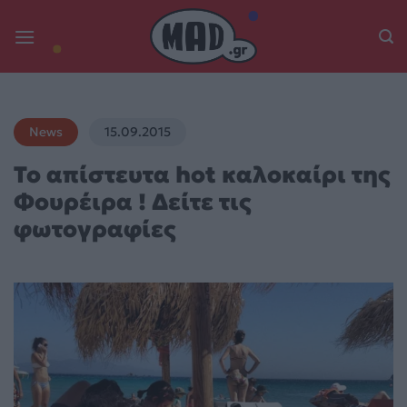
Skip
to
content
News
15.09.2015
Το απίστευτα hot καλοκαίρι της
Φουρέιρα ! Δείτε τις
φωτογραφίες