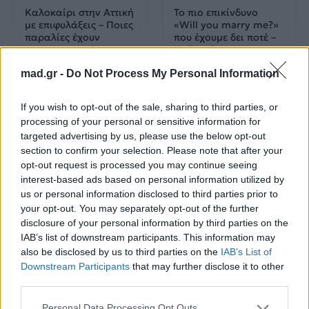
Καλοκαίρι στην Αττική
Το πιο επικίνδυνο
με επιφυλάξεις – Ποιες
«Will you marry me?»
παραλίες έχουν
που έχουμε δει ποτέ –
χαρακτηριστεί
Το ζευγάρι που
ακατάλληλες
σκαρφάλωσε στο
mad.gr -
Do Not Process My Personal Information
Empire State Building
04.07.2026
02.07.2026
If you wish to opt-out of the sale, sharing to third parties, or
processing of your personal or sensitive information for
targeted advertising by us, please use the below opt-out
section to confirm your selection. Please note that after your
opt-out request is processed you may continue seeing
interest-based ads based on personal information utilized by
us or personal information disclosed to third parties prior to
your opt-out. You may separately opt-out of the further
News
Corporate News
disclosure of your personal information by third parties on the
IAB’s list of downstream participants. This information may
also be disclosed by us to third parties on the
IAB’s List of
Πανελλαδικές 2026:
Μία κάρτα για όλες τις
Downstream Participants
that may further disclose it to other
Στην κορυφή των
προνοιακές παροχές!
third parties.
βαθμολογιών η
Λαρισαία Ιωάννα
Παπακώστα με 19.780
Personal Data Processing Opt Outs