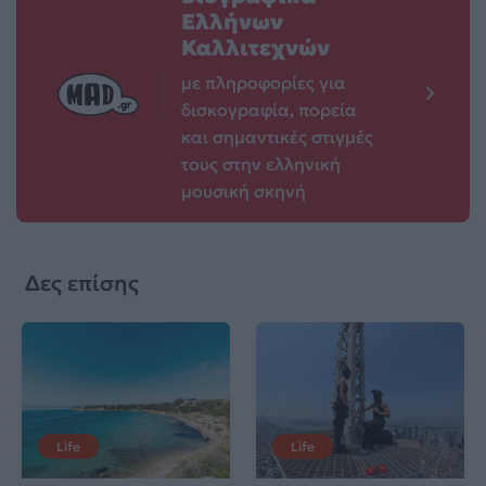
Ελλήνων
Καλλιτεχνών
με πληροφορίες για
δισκογραφία, πορεία
και σημαντικές στιγμές
τους στην ελληνική
μουσική σκηνή
Δες επίσης
Life
Life