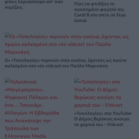
φταις περισσότερο απ’ όσο
Πώς να φτιάξεις το
νομίζεις
αγαπημένο φαγητό της
Cardi B στο σπίτι σε λίγα
λεπτά
Οι «Τυπολογίες» περνούν στην εικόνα, έχοντας ως πρώτο
καλεσμένο στο νέο vidcast τον Παύλο Μαρινάκη
«Τυπολογίες» στο YouTube:
Ο Δήμος Βερύκιος ανοίγει
τα χαρτιά του – Vidcast