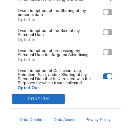
μόρια
I want to opt-out of the Sharing of my
personal data.
26.06.2026
26.06.2026
Opted In
I want to opt-out of the Sale of my
Personal Data.
Opted In
I want to opt-out of processing my
Personal Data for Targeted Advertising.
Opted In
Life
Life
I want to opt-out of Collection, Use,
Retention, Sale, and/or Sharing of my
Personal Data that Is Unrelated with the
Πού να μην
AKTOR: Δίπλα στους
Purposes for which it was collected.
κολυμπήσεις στην
νέους επιστήμονες με
Opted Out
Αττική: Οι 29
το πρόγραμμα
ακατάλληλες παραλίες
υποτροφιών
CONFIRM
AKTOR4TheFuture
25.06.2026
04.06.2026
Data Deletion
Data Access
Privacy Policy