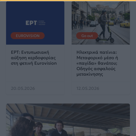
EUROVISION
Go out
ΕΡΤ: Εντυπωσιακή
Ηλεκτρικά πατίνια:
αύξηση κερδοφορίας
Μεταφορικό μέσο ή
στη φετινή Eurovision
«παγίδα» θανάτου;
Οδηγός ασφαλούς
μετακίνησης
20.05.2026
12.05.2026