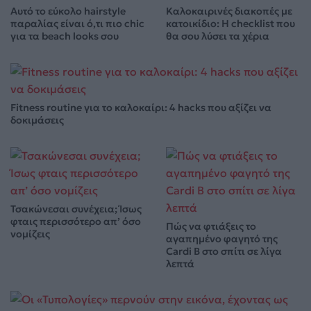
Αυτό το εύκολο hairstyle
Καλοκαιρινές διακοπές με
παραλίας είναι ό,τι πιο chic
κατοικίδιο: Η checklist που
για τα beach looks σου
θα σου λύσει τα χέρια
Fitness routine για το καλοκαίρι: 4 hacks που αξίζει να
δοκιμάσεις
Τσακώνεσαι συνέχεια; Ίσως
φταις περισσότερο απ’ όσο
Πώς να φτιάξεις το
νομίζεις
αγαπημένο φαγητό της
Cardi B στο σπίτι σε λίγα
λεπτά