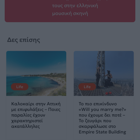
τους στην ελληνική
μουσική σκηνή
Δες επίσης
Life
Life
Καλοκαίρι στην Αττική
Το πιο επικίνδυνο
με επιφυλάξεις – Ποιες
«Will you marry me?»
παραλίες έχουν
που έχουμε δει ποτέ –
χαρακτηριστεί
Το ζευγάρι που
ακατάλληλες
σκαρφάλωσε στο
Empire State Building