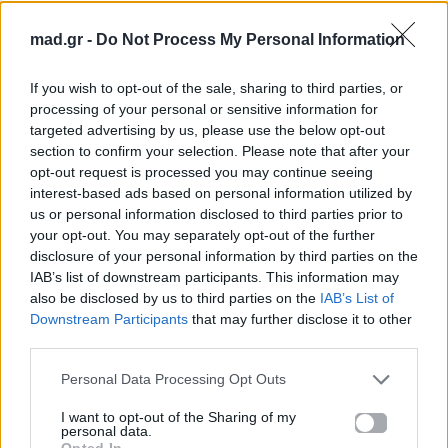
04.07.2026
02.07.2026
mad.gr -
Do Not Process My Personal Information
If you wish to opt-out of the sale, sharing to third parties, or
processing of your personal or sensitive information for
targeted advertising by us, please use the below opt-out
section to confirm your selection. Please note that after your
opt-out request is processed you may continue seeing
News
Corporate News
interest-based ads based on personal information utilized by
us or personal information disclosed to third parties prior to
your opt-out. You may separately opt-out of the further
Πανελλαδικές 2026:
Μία κάρτα για όλες τις
disclosure of your personal information by third parties on the
Στην κορυφή των
προνοιακές παροχές!
βαθμολογιών η
IAB’s list of downstream participants. This information may
Λαρισαία Ιωάννα
also be disclosed by us to third parties on the
IAB’s List of
Παπακώστα με 19.780
Downstream Participants
that may further disclose it to other
μόρια
third parties.
26.06.2026
26.06.2026
Personal Data Processing Opt Outs
I want to opt-out of the Sharing of my
personal data.
Opted In