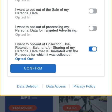
I want to opt-out of the Sale of my
Personal Data.
Opted In
Life
Life
I want to opt-out of processing my
Personal Data for Targeted Advertising.
Opted In
Πού να μην
AKTOR: Δίπλα στους
κολυμπήσεις στην
νέους επιστήμονες με
I want to opt-out of Collection, Use,
Αττική: Οι 29
το πρόγραμμα
Retention, Sale, and/or Sharing of my
ακατάλληλες παραλίες
υποτροφιών
Personal Data that Is Unrelated with the
Purposes for which it was collected.
AKTOR4TheFuture
Opted Out
25.06.2026
04.06.2026
CONFIRM
Data Deletion
Data Access
Privacy Policy
EUROVISION
Go out