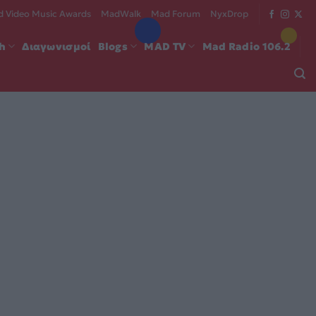
 Video Music Awards
MadWalk
Mad Forum
NyxDrop
ch
Διαγωνισμοί
Blogs
MAD TV
Mad Radio 106.2