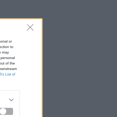
sonal or
ection to
ou may
 personal
out of the
 downstream
B’s List of