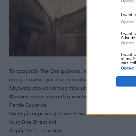
Opted 
I want t
Opted 
I want 
Advertis
Opted 
I want t
of my P
was col
Opted 
Το τραγούδι The End φαίνεται πως έκανε την «ζημιά
όπως έκαναν εγώ» και οι υπόλοιπες κοπέλες του 
λέγοντας στο κοινό πως ήταν μία «δύσκολη μέρα».
Φυσικά από τη συναυλία κυκλοφόρησαν πλήθος βίν
Perrie Edwards.
Να θυμίσουμε ότι η Perrie Edwards φημολογείται ότ
τους One Direction!
Χαμός! Δείτε το video: