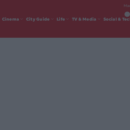
Mad
Cinema
City Guide
Life
TV & Media
Social & Te