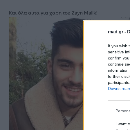
Και όλα αυτά για χάρη του Zayn Malik!
mad.gr -
D
If you wish 
sensitive in
confirm you
continue se
information 
further disc
participants
Downstream 
Persona
I want t