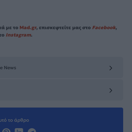
κά με το
Mad.gr
, επισκεφτείτε μας στο
Facebook
,
το
Instagram
.
le News
τό το άρθρο