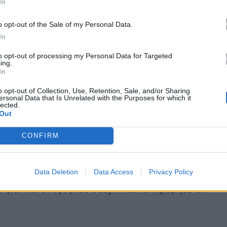
In
o opt-out of the Sale of my Personal Data.
In
to opt-out of processing my Personal Data for Targeted
ing.
In
o opt-out of Collection, Use, Retention, Sale, and/or Sharing
ersonal Data that Is Unrelated with the Purposes for which it
lected.
Out
» με τον στίχο «κανείς δεν μπορεί να σε αγαπήσει,
συγκροτήματος έσπευσαν να την παρηγορήσουν
CONFIRM
τεο και μηνύματα αγάπης στην τραγουδίστρια
Data Deletion
Data Access
Privacy Policy
ι ήταν και ο λόγος που ο Zayn Malik αποχώρησε από