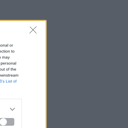
sonal or
ection to
ou may
 personal
out of the
 downstream
B’s List of