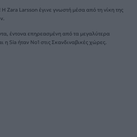
! Η Zara Larsson έγινε γνωστή μέσα από τη νίκη της
ν.
άντα, έντονα επηρεασμένη από τα μεγαλύτερα
ι η Sia ήταν Νο1 στις Σκανδιναβικές χώρες.