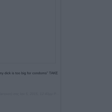
“my dick is too big for condoms” TAKE
arsson) στις
Ιαν 5, 2015, 12:40μμ PST