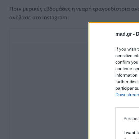
Πριν μερικές εβδομάδες η νεαρή τραγουδίστρια αν
ανέβασε στο Instagram:
mad.gr -
D
If you wish 
sensitive in
confirm you
continue se
information 
further disc
participants
Downstream 
Persona
I want t