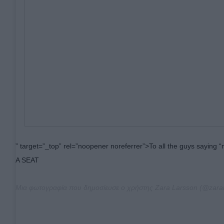
” target=”_top” rel=”noopener noreferrer”>To all the guys saying 
A SEAT
Μια φωτογραφία που δημοσίευσε ο χρήστης Zara Larsson (@zaral