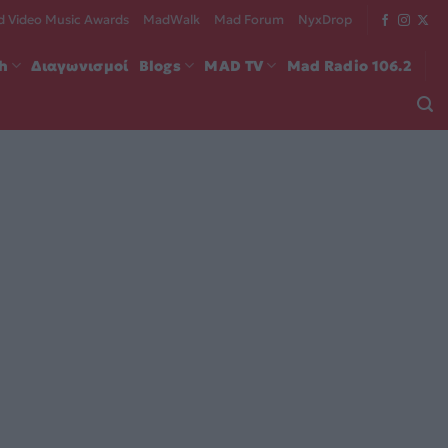
 Video Music Awards
MadWalk
Mad Forum
NyxDrop
ch
Διαγωνισμοί
Blogs
MAD TV
Mad Radio 106.2