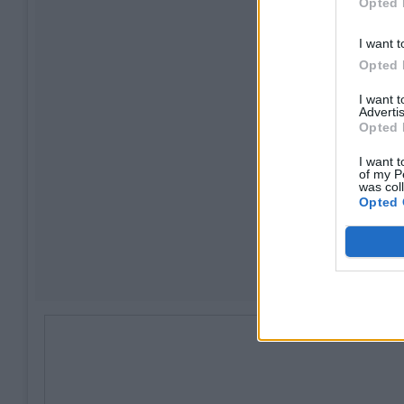
Opted 
I want t
Opted 
I want 
Advertis
Opted 
I want t
of my P
was col
Opted 