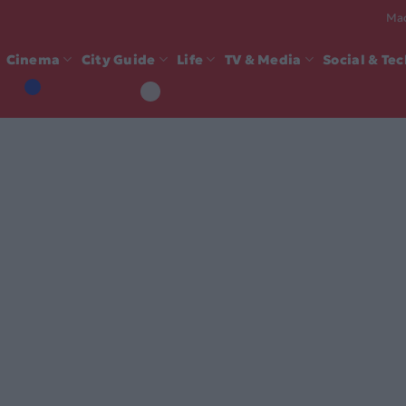
Mad
Cinema
City Guide
Life
TV & Media
Social & Te