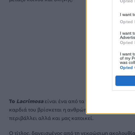
Opted 
I want t
Opted 
I want 
Advertis
Opted 
I want t
of my P
was col
Opted 
Το
Lacrimosa
είναι ένα από τα πιο αιχμηρά και συ
καρδιά του βρίσκεται η ανθρώπινη απελπισία και 
περιβάλλει αλλά και μας κατοικεί.
Ο τίτλος, δανεισμένος από τη νεκρώσιμη ακολουθία