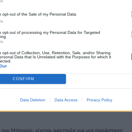
In
o opt-out of the Sale of my Personal Data.
In
to opt-out of processing my Personal Data for Targeted
ing.
In
o opt-out of Collection, Use, Retention, Sale, and/or Sharing
ersonal Data that Is Unrelated with the Purposes for which it
lected.
Out
CONFIRM
γκλονιστικά έργα του Θανάση Τριαρίδη. Στην
Data Deletion
Data Access
Privacy Policy
η αδυναμία να συμφιλιωθούμε με το κακό που μας
 του Μότσαρτ, γίνεται αφετηρία για μια παράσταση