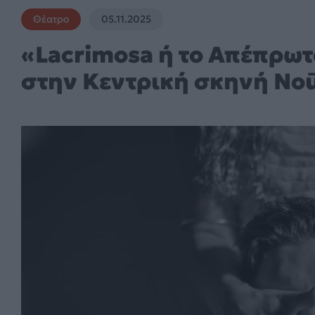
Θέατρο
05.11.2025
«Lacrimosa ή το Απέπρωτ
στην Κεντρική σκηνή Noū