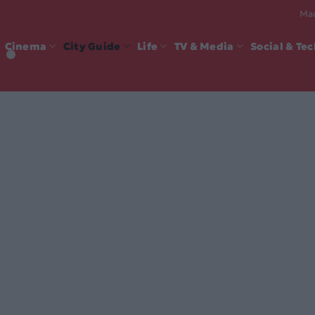
Mad
Cinema
City Guide
Life
TV & Media
Social & Te