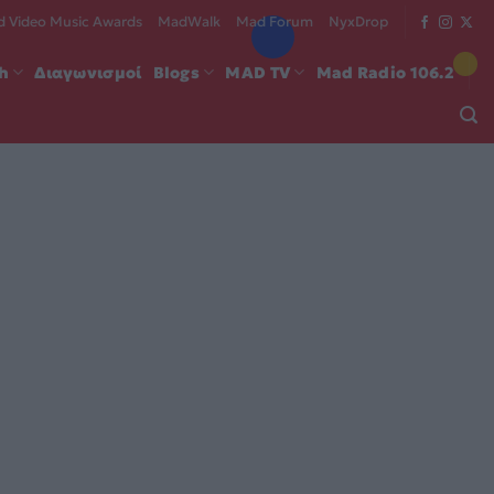
 Video Music Awards
MadWalk
Mad Forum
NyxDrop
ch
Διαγωνισμοί
Blogs
MAD TV
Mad Radio 106.2