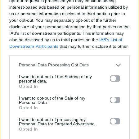
opt-out request is processed you may continue seeing
Βουγιουκλάκη”
interest-based ads based on personal information utilized by
us or personal information disclosed to third parties prior to
9 Ιουλίου | Ιωάννινα – Υπαίθριο Θέατρο ΕΗΜ
your opt-out. You may separately opt-out of the further
disclosure of your personal information by third parties on the
16 Ιουλίου | Πάτρα – Θερινό Δημοτικό Θέατρο
IAB’s list of downstream participants. This information may
also be disclosed by us to third parties on the
IAB’s List of
Downstream Participants
that may further disclose it to other
22 Ιουλίου | Θέατρο Δάσους
third parties.
Personal Data Processing Opt Outs
I want to opt-out of the Sharing of my
personal data.
Opted In
I want to opt-out of the Sale of my
Personal Data.
Opted In
I want to opt-out of processing my
Personal Data for Targeted Advertising.
Opted In