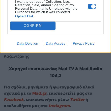
I want to opt-out of Collection, Use,
Retention, Sale, and/or Sharing of my
Personal Data that Is Unrelated with the
31 Ιουλίου | Ανοιχτό Θέατρο Καλαμάτας
Purposes for which it was collected.
Opted Out
17 Αυγούστου | Χανιά – Θέατρο Ανατολικής Τάφρου
CONFIRM
18 Αυγούστου | Ρέθυμνο – Θέατρο Ερωφίλη
Data Deletion
Data Access
Privacy Policy
19 & 20 Αυγούστου | Ηράκλειο – Κηποθέατρο
Καζαντζάκης
Χορηγοί επικοινωνίας Mad TV & Mad Radio
106,2
Για σχόλια, μηνύματα ή φωτογραφικό υλικό
σχετικά με το
Mad.gr
, επισκεφτείτε μας στο
Facebook
, επικοινωνήστε μέσω
Twitter
ή
ακολουθήστε μας στο
Instagram
.