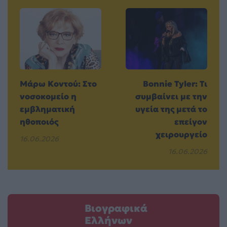
Μάρω Κοντού: Στο
Bonnie Tyler: Τι
νοσοκομείο η
συμβαίνει με την
εμβληματική
υγεία της μετά το
ηθοποιός
επείγον
χειρουργείο
16.06.2026
16.06.2026
Βιογραφικά
Ελλήνων