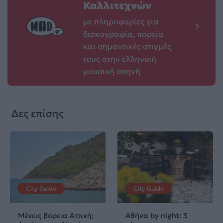
Καλλιτεχνών
με πληροφορίες για
δισκογραφία, πορεία
και σημαντικές στιγμές
τους στην ελληνική
μουσική σκηνή
Δες επίσης
City Guide
City Guide
Μένεις βόρεια Αττική;
Αθήνα by night: 3