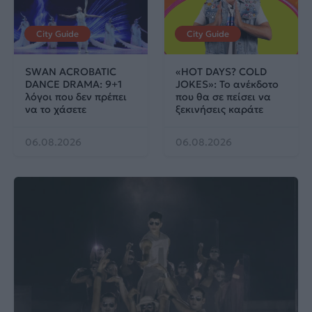
City Guide
City Guide
SWAN ACROBATIC
«HOT DAYS? COLD
DANCE DRAMA: 9+1
JOKES»: Το ανέκδοτο
λόγοι που δεν πρέπει
που θα σε πείσει να
να το χάσετε
ξεκινήσεις καράτε
06.08.2026
06.08.2026