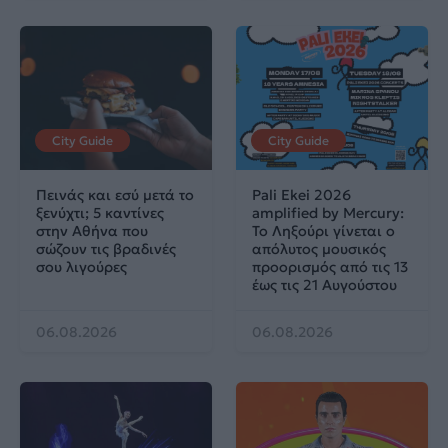
City Guide
City Guide
Πεινάς και εσύ μετά το
Pali Ekei 2026
ξενύχτι; 5 καντίνες
amplified by Mercury:
στην Αθήνα που
Το Ληξούρι γίνεται ο
σώζουν τις βραδινές
απόλυτος μουσικός
σου λιγούρες
προορισμός από τις 13
έως τις 21 Αυγούστου
06.08.2026
06.08.2026