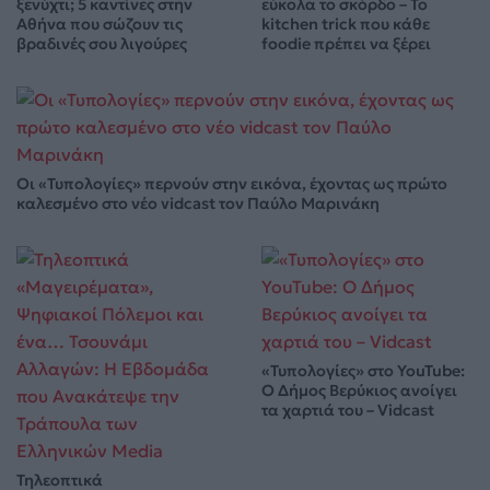
ξενύχτι; 5 καντίνες στην
εύκολα το σκόρδο – Το
Αθήνα που σώζουν τις
kitchen trick που κάθε
βραδινές σου λιγούρες
foodie πρέπει να ξέρει
Οι «Τυπολογίες» περνούν στην εικόνα, έχοντας ως πρώτο
καλεσμένο στο νέο vidcast τον Παύλο Μαρινάκη
«Τυπολογίες» στο YouTube:
Ο Δήμος Βερύκιος ανοίγει
τα χαρτιά του – Vidcast
Τηλεοπτικά