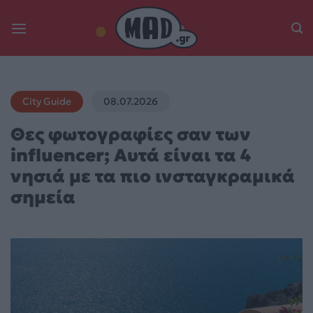
Skip
to
content
City Guide
08.07.2026
Θες φωτογραφίες σαν των
influencer; Αυτά είναι τα 4
νησιά με τα πιο ινσταγκραμικά
σημεία