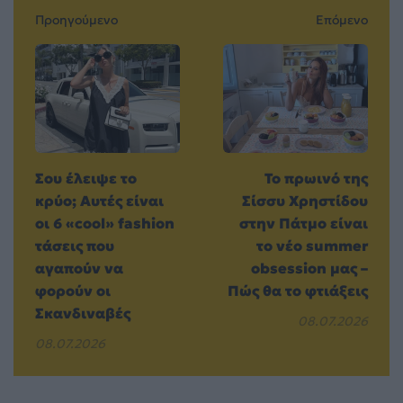
Προηγούμενο
Επόμενο
Σου έλειψε το
Το πρωινό της
κρύο; Αυτές είναι
Σίσσυ Χρηστίδου
οι 6 «cool» fashion
στην Πάτμο είναι
τάσεις που
το νέο summer
αγαπούν να
obsession μας –
φορούν οι
Πώς θα το φτιάξεις
Σκανδιναβές
08.07.2026
08.07.2026