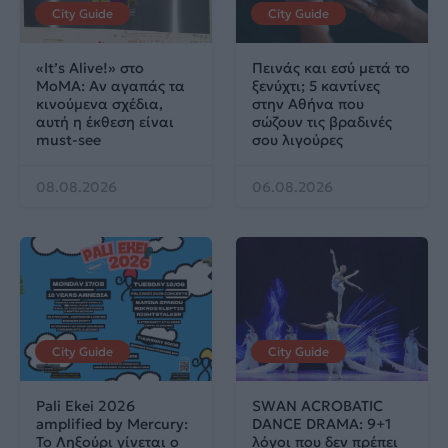
City Guide
City Guide
«It’s Alive!» στο
Πεινάς και εσύ μετά το
MoMA: Αν αγαπάς τα
ξενύχτι; 5 καντίνες
κινούμενα σχέδια,
στην Αθήνα που
αυτή η έκθεση είναι
σώζουν τις βραδινές
must-see
σου λιγούρες
08.08.2026
06.08.2026
City Guide
City Guide
Pali Ekei 2026
SWAN ACROBATIC
amplified by Mercury:
DANCE DRAMA: 9+1
Το Ληξούρι γίνεται ο
λόγοι που δεν πρέπει