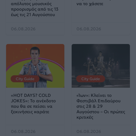
απόλυτος μουσικός
να το χάσετε
προορισμός από τις 13
έως τις 21 Αυγούστου
06.08.2026
06.08.2026
City Guide
City Guide
«HOT DAYS? COLD
«Ίων»: Κλείνει το
JOKES»: Το ανέκδοτο
Φεστιβάλ Επιδαύρου
που θα σε πείσει να
στις 28 & 29
ξεκινήσεις καράτε
Αυγούστου – Οι πρώτες
κριτικές
06.08.2026
06.08.2026