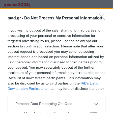
για το 2026;
4. Κέρκυρα: Η αρχοντιά που ξεχωρίζει σε
κάθε φωτογραφία
mad.gr -
Do Not Process My Personal Information
Η Κέρκυρα συνδυάζει βενετσιάνικη αρχιτεκτονική,
If you wish to opt-out of the sale, sharing to third parties, or
καταπράσινα τοπία και ρομαντικά σοκάκια που
processing of your personal or sensitive information for
χαρίζουν μοναδικές εικόνες. Η Παλιά Πόλη, που
targeted advertising by us, please use the below opt-out
section to confirm your selection. Please note that after your
αποτελεί Μνημείο Παγκόσμιας Κληρονομιάς της
opt-out request is processed you may continue seeing
UNESCO, είναι γεμάτη γραφικές πλατείες,
interest-based ads based on personal information utilized by
ιστορικά κτίρια και καντούνια που προσφέρουν
us or personal information disclosed to third parties prior to
your opt-out. You may separately opt-out of the further
αμέτρητες ευκαιρίες για εντυπωσιακές
disclosure of your personal information by third parties on the
φωτογραφίες. Παράλληλα, σημεία όπως το
IAB’s list of downstream participants. This information may
Ποντικονήσι, το Κανόνι και το Παλαιό Φρούριο
also be disclosed by us to third parties on the
IAB’s List of
Downstream Participants
that may further disclose it to other
συγκαταλέγονται στα πιο πολυφωτογραφημένα
third parties.
αξιοθέατα του νησιού.
Personal Data Processing Opt Outs