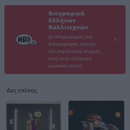
Βιογραφικά
Ελλήνων
Καλλιτεχνών
με πληροφορίες για
δισκογραφία, πορεία
και σημαντικές στιγμές
τους στην ελληνική
μουσική σκηνή
Δες επίσης