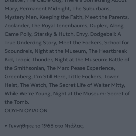
Disaster, The Cable Guy, There’s Something About
Mary, Permanent Midnight, The Suburbans,
Mystery Men, Keeping the Faith, Meet the Parents,
Zoolander, The Royal Tenenbaums, Duplex, Along
Came Polly, Starsky & Hutch, Envy, Dodgeball: A
True Underdog Story, Meet the Fockers, School for
Scoundrels, Night at the Museum, The Heartbreak
Kid, Tropic Thunder, Night at the Museum: Battle of
the Smithsonian, The Marc Pease Experience,
Greenberg, I’m Still Here, Little Fockers, Tower
Heist, The Watch, The Secret Life of Walter Mitty,
While We’re Young, Night at the Museum: Secret of
the Tomb.
ΟΟΥΕΝ ΟΥΙΛΣΟΝ
• Γεννήθηκε το 1968 στο Ντάλας.