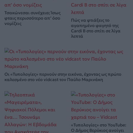
Τσακώνεσαι συνέχεια; Ίσως
φταις περισσότερο απ’ όσο
Πώς να φτιάξεις το
νομίζεις
αγαπημένο φαγητό της
Cardi B στο σπίτι σε λίγα
λεπτά
Οι «Τυπολογίες» περνούν στην εικόνα, έχοντας ως πρώτο
καλεσμένο στο νέο vidcast τον Παύλο Μαρινάκη
«Τυπολογίες» στο YouTube:
Ο Δήμος Βερύκιος ανοίγει