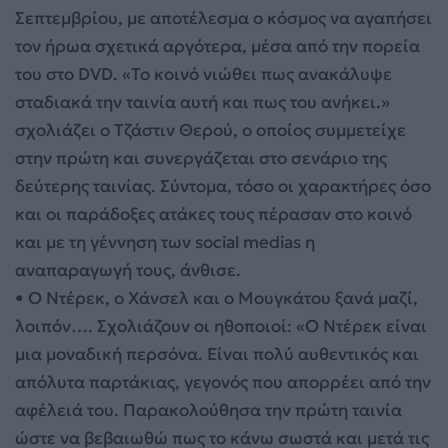
Σεπτεμβρίου, με αποτέλεσμα ο κόσμος να αγαπήσει
τον ήρωα σχετικά αργότερα, μέσα από την πορεία
του στο DVD. «Το κοινό νιώθει πως ανακάλυψε
σταδιακά την ταινία αυτή και πως του ανήκει.»
σχολιάζει ο Τζάστιν Θερού, ο οποίος συμμετείχε
στην πρώτη και συνεργάζεται στο σενάριο της
δεύτερης ταινίας. Σύντομα, τόσο οι χαρακτήρες όσο
και οι παράδοξες ατάκες τους πέρασαν στο κοινό
και με τη γέννηση των social medias η
αναπαραγωγή τους, άνθισε.
• Ο Ντέρεκ, ο Χάνσελ και ο Μουγκάτου ξανά μαζί,
λοιπόν…. Σχολιάζουν οι ηθοποιοί: «Ο Ντέρεκ είναι
μια μοναδική περσόνα. Είναι πολύ αυθεντικός και
απόλυτα παρτάκιας, γεγονός που απορρέει από την
αφέλειά του. Παρακολούθησα την πρώτη ταινία
ώστε να βεβαιωθώ πως το κάνω σωστά και μετά τις