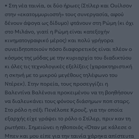
• Στη νέα ταινία, οι δύο ήρωες (Στίλερ και Ουίλσον
στην «εκατομμυριοστή» τους συνεργασία, αφού
δένουν άψογα ως δίδυμο) φτάνουν στη Ρώμη (κι όχι
στο Μιλάνο, γιατί η Ρώμη είναι κατεξοχήν
κινηματογραφικό μέρος) και πολύ γρήγορα
συνειδητοποιούν πόσο διαφορετικός είναι πλέον ο
κόσμος της μόδας με την κυριαρχία του διαδικτύου
κι όλες τις τεχνολογικές εξελίξεις (χαρακτηριστική
η σκηνή με το μικρού μεγέθους τηλέφωνο του
Ντέρεκ). Στην πορεία, τους προσεγγίζει η
Βαλεντίνα Βαλένσια προκειμένου να τη βοηθήσουν
να διαλευκάνει τους φόνους διάσημων ποπ σταρς.
Στο ρόλο η σέξι Πενέλοπε Κρουζ, για την οποία
εξαρχής είχε γράψει το ρόλο ο Στίλερ, πριν καν τη
ρωτήσει. Σημειώνει η ηθοποιός «Όταν με κάλεσε ο
Μπεν και μου είπε για την ταινία χάρηκα απίστευτα