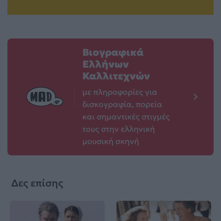
Βιογραφικά
Ελλήνων
Καλλιτεχνών
με πληροφορίες για
δισκογραφία, πορεία
και σημαντικές στιγμές
τους στην ελληνική
μουσική σκηνή
Δες επίσης