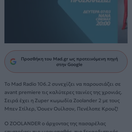
Προσθήκη του Mad.gr ως προτεινόμενη πηγή
στην Google
To Mad Radio 106.2 συνεχίζει να παρουσιάζει σε
avant premiere τις καλύτερες ταινίες της χρονιάς.
Σειρά έχει η Ζuper κωμωδία Zoolander 2 με τους
Μπεν Στίλερ, Όουεν Ουίλσον, Πενέλοπε Κρουζ!
Ο ZOOLANDER ο άρχοντας της πασαρέλας
επιστρέφει πιο ωραιοπαθής, πιο ξεκαρδιστικός,