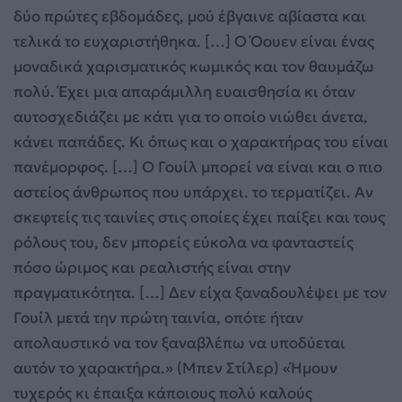
δύο πρώτες εβδομάδες, μού έβγαινε αβίαστα και
τελικά το ευχαριστήθηκα. […] Ο Όουεν είναι ένας
μοναδικά χαρισματικός κωμικός και τον θαυμάζω
πολύ. Έχει μια απαράμιλλη ευαισθησία κι όταν
αυτοσχεδιάζει με κάτι για το οποίο νιώθει άνετα,
κάνει παπάδες. Κι όπως και ο χαρακτήρας του είναι
πανέμορφος. […] Ο Γουίλ μπορεί να είναι και ο πιο
αστείος άνθρωπος που υπάρχει. το τερματίζει. Αν
σκεφτείς τις ταινίες στις οποίες έχει παίξει και τους
ρόλους του, δεν μπορείς εύκολα να φανταστείς
πόσο ώριμος και ρεαλιστής είναι στην
πραγματικότητα. […] Δεν είχα ξαναδουλέψει με τον
Γουίλ μετά την πρώτη ταινία, οπότε ήταν
απολαυστικό να τον ξαναβλέπω να υποδύεται
αυτόν το χαρακτήρα.» (Μπεν Στίλερ) «Ήμουν
τυχερός κι έπαιξα κάποιους πολύ καλούς