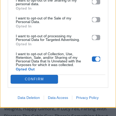
I want to opt-out of the Sharing of my
personal data.
Opted In
I want to opt-out of the Sale of my
Personal Data.
Opted In
I want to opt-out of processing my
Personal Data for Targeted Advertising.
Opted In
• Έκανε το σκηνοθετικό του ντεμπούτο το 1994 με
I want to opt-out of Collection, Use,
Retention, Sale, and/or Sharing of my
την ταινία Reality Bites.
Personal Data that Is Unrelated with the
Purposes for which it was collected.
Opted Out
• Έχει κερδίσει Emmy για τα κείμενά του στην
πετυχημένη τηλεοπτική σειρά The Ben Stiller Show.
CONFIRM
Παλαιότερες ταινίες: Shoeshine, Hot Pursuit,
Empire of the Sun, Fresh Horses, Elvis Stories, Next
Data Deletion
Data Access
Privacy Policy
of Kin, Stella, The Nutt House, Reality Bites, Heavy
Weights, Happy Gilmore, If Lucy Fell, Flirting With