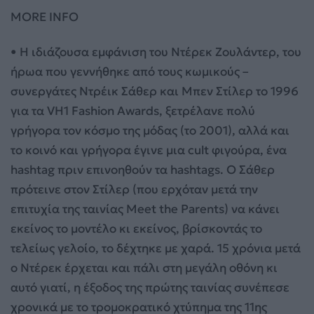
MORE INFO
• Η ιδιάζουσα εμφάνιση του Ντέρεκ Ζουλάντερ, του
ήρωα που γεννήθηκε από τους κωμικούς –
συνεργάτες Ντρέικ Σάθερ και Μπεν Στίλερ το 1996
για τα VH1 Fashion Awards, ξετρέλανε πολύ
γρήγορα τον κόσμο της μόδας (το 2001), αλλά και
το κοινό και γρήγορα έγινε μια cult φιγούρα, ένα
hashtag πριν επινοηθούν τα hashtags. Ο Σάθερ
πρότεινε στον Στίλερ (που ερχόταν μετά την
επιτυχία της ταινίας Meet the Parents) να κάνει
εκείνος το μοντέλο κι εκείνος, βρίσκοντάς το
τελείως γελοίο, το δέχτηκε με χαρά. 15 χρόνια μετά
ο Ντέρεκ έρχεται και πάλι στη μεγάλη οθόνη κι
αυτό γιατί, η έξοδος της πρώτης ταινίας συνέπεσε
χρονικά με το τρομοκρατικό χτύπημα της 11ης