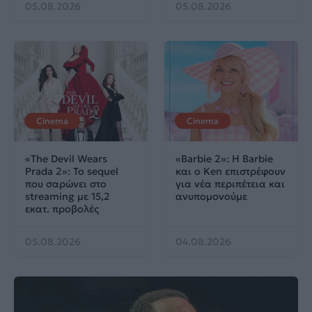
05.08.2026
05.08.2026
Cinema
Cinema
«The Devil Wears
«Barbie 2»: Η Barbie
Prada 2»: Το sequel
και ο Ken επιστρέφουν
που σαρώνει στο
για νέα περιπέτεια και
streaming με 15,2
ανυπομονούμε
εκατ. προβολές
05.08.2026
04.08.2026