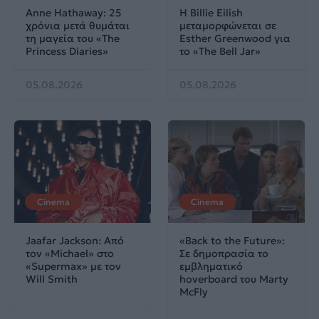
Anne Hathaway: 25
Η Billie Eilish
χρόνια μετά θυμάται
μεταμορφώνεται σε
τη μαγεία του «The
Esther Greenwood για
Princess Diaries»
το «The Bell Jar»
05.08.2026
05.08.2026
Cinema
Cinema
Jaafar Jackson: Από
«Back to the Future»:
τον «Michael» στο
Σε δημοπρασία το
«Supermax» με τον
εμβληματικό
Will Smith
hoverboard του Marty
McFly