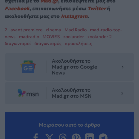
σχετικά με το
Mad.gr
, επισκεφτείτε μας στο
Facebook
, επικοινωνήστε μέσω
Twitter
ή
ακολουθήστε μας στο
Instagram
.
2
avant premiere
cinema
Mad Radio
mad-radio-top-
news
madradio
MOVIES
zoolander
zoolander 2
διαγωνισμοί
διαγωνισμός
προσκλήσεις
Ακολουθήστε το
Mad.gr στο Google
News
Ακολουθήστε το
Mad.gr στο MSN
Μοιράσου αυτό το άρθρο