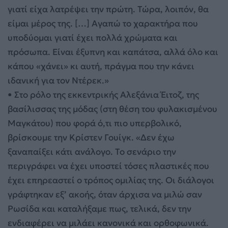
γιατί είχα λατρέψει την πρώτη. Τώρα, λοιπόν, θα
είμαι μέρος της. […] Αγαπώ το χαρακτήρα που
υποδύομαι γιατί έχει πολλά χρώματα και
πρόσωπα. Είναι έξυπνη και καπάτσα, αλλά όλο και
κάπου «χάνει» κι αυτή, πράγμα που την κάνει
ιδανική για τον Ντέρεκ.»
• Στο ρόλο της εκκεντρικής Αλεξάνια Έιτοζ, της
βασίλισσας της μόδας (στη θέση του φυλακισμένου
Μαγκάτου) που φορά ό,τι πιο υπερβολικό,
βρίσκουμε την Κρίστεν Γουίγκ. «Δεν έχω
ξαναπαίξει κάτι ανάλογο. Το σενάριο την
περιγράφει να έχει υποστεί τόσες πλαστικές που
έχει επηρεαστεί ο τρόπος ομιλίας της. Οι διάλογοι
γράφτηκαν εξ’ ακοής, όταν άρχισα να μιλώ σαν
Ρωσίδα και καταλήξαμε πως, τελικά, δεν την
ενδιαφέρει να μιλάει κανονικά και ορθοφωνικά.