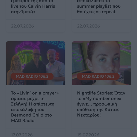
εμπειρία της από το
αποκαλύπτει το
live του Calvin Harris
summer playlist που
στην Ίμπιζα
θα έχεις σε repeat
22.07.2026
22.07.2026
MAD RADIO 106.2
MAD RADIO 106.2
Το «Livin’ on a prayer»
Nightlife Stories: Όταν
έφτασε μέχρι τη
το «My number one»
Σελήνη! Η απίστευτη
έγινε… προσωπική
αποκάλυψη του
υπόθεση της Κάτιας
Desmond Child στο
Νεκταρίου!
MAD Radio
17.07.2026
15.07.2026