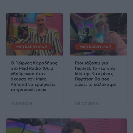
MAD RADIO 106.2
MAD RADIO 106.2
Ο Γιώργος Καραδήμος
Ετοιμάζεσαι για
στο Mad Radio 106,2:
festival; Το «survival
«Βούρκωσα όταν
kit» της Κατερίνας
άκουσα τον Marc
Πεφτίτση θα σου
Almond να ερμηνεύει
σώσει το καλοκαίρι!
το τραγούδι μου»
13.07.2026
08.07.2026