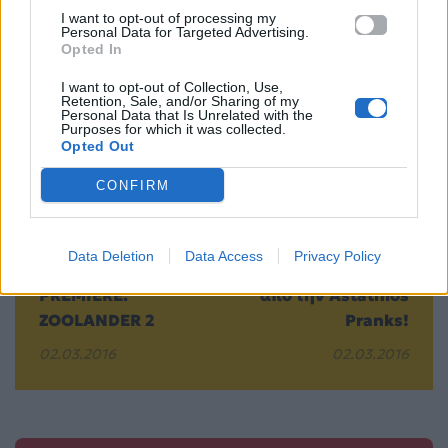
I want to opt-out of processing my
Personal Data for Targeted Advertising.
Opted In
I want to opt-out of Collection, Use,
Προηγούμενο
Επόμενο
Retention, Sale, and/or Sharing of my
Personal Data that Is Unrelated with the
Purposes for which it was collected.
Opted Out
CONFIRM
Data Deletion
Data Access
Privacy Policy
MAD RADIO AVANT
Άλλο ένα βίντεο
PREMIERE:
από την Astathios
ZOOLANDER 2
Pranks!
02.03.2016
02.03.2016