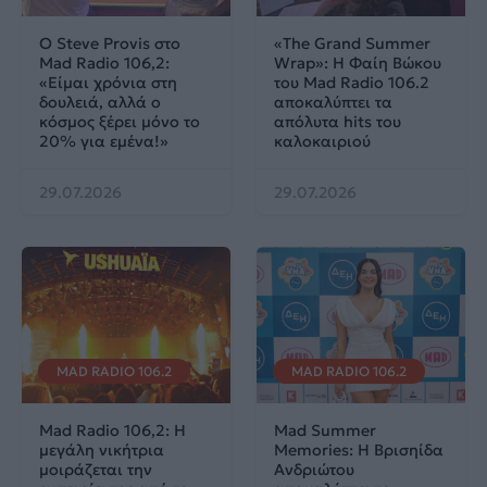
Ο Steve Provis στο
«The Grand Summer
Mad Radio 106,2:
Wrap»: Η Φαίη Βώκου
«Είμαι χρόνια στη
του Mad Radio 106.2
δουλειά, αλλά ο
αποκαλύπτει τα
κόσμος ξέρει μόνο το
απόλυτα hits του
20% για εμένα!»
καλοκαιριού
29.07.2026
29.07.2026
MAD RADIO 106.2
MAD RADIO 106.2
Mad Radio 106,2: Η
Mad Summer
μεγάλη νικήτρια
Memories: Η Βρισηίδα
μοιράζεται την
Ανδριώτου