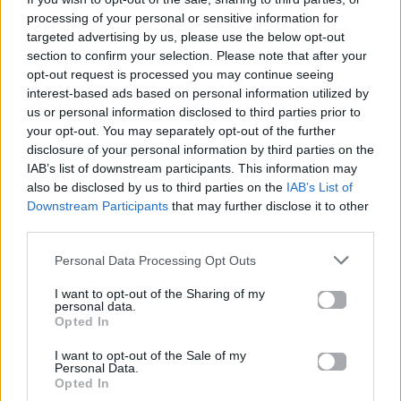
σχετικά με το
Mad.gr
, επισκεφτείτε μας στο
processing of your personal or sensitive information for
Facebook
, επικοινωνήστε μέσω
Twitter
ή
targeted advertising by us, please use the below opt-out
ακολουθήστε μας στο
Instagram
.
section to confirm your selection. Please note that after your
opt-out request is processed you may continue seeing
interest-based ads based on personal information utilized by
CD
feel good
feelgood
hits
Mad Radio
mad-radio-top-
us or personal information disclosed to third parties prior to
news
madtvfeatured
no1
singles
tracks
your opt-out. You may separately opt-out of the further
disclosure of your personal information by third parties on the
Ακολουθήστε το
IAB’s list of downstream participants. This information may
Mad.gr στο Google
also be disclosed by us to third parties on the
IAB’s List of
News
Downstream Participants
that may further disclose it to other
third parties.
Ακολουθήστε το
Personal Data Processing Opt Outs
Mad.gr στο MSN
I want to opt-out of the Sharing of my
personal data.
Opted In
Μοιράσου αυτό το άρθρο
I want to opt-out of the Sale of my
Personal Data.
Opted In