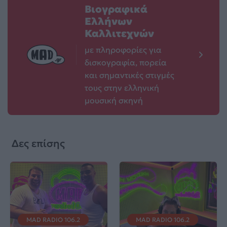
Βιογραφικά
Ελλήνων
Καλλιτεχνών
με πληροφορίες για
δισκογραφία, πορεία
και σημαντικές στιγμές
τους στην ελληνική
μουσική σκηνή
Δες επίσης
MAD RADIO 106.2
MAD RADIO 106.2