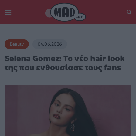
Skip
to
content
Beauty
04.06.2026
Selena Gomez: Το νέο hair look
της που ενθουσίασε τους fans