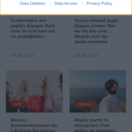
Data Deletion
Data Access
Privacy Policy
Life
Life
Το πλυντήριο σου
Υγιεινό παγωτό χωρίς
μυρίζει άσχημα; Αυτό
ζάχαρη γίνεται; Ναι,
είναι το viral hack για
και θα σου γίνει…
να μοσχοβολάει
εθισμός από την
πρώτη κουταλιά
08.08.2026
08.08.2026
Life
Beauty
Φεύγεις
Φοράς σωστά τα
Δεκαπενταύγουστο και
κλάμερ σου; Όσα
η βαλίτσα δεν κλείνει;
πρέπει να προσέχεις