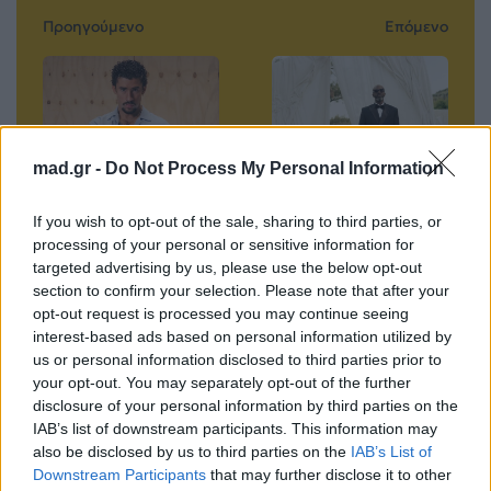
Προηγούμενο
Επόμενο
mad.gr -
Do Not Process My Personal Information
«Where She Goes»:
O Black Coffee
If you wish to opt-out of the sale, sharing to third parties, or
Το hit του Bad
στην Αθήνα – Η
processing of your personal or sensitive information for
targeted advertising by us, please use the below opt-out
Bunny που
μεγάλη επιστροφή
section to confirm your selection. Please note that after your
«έσπασε» το
στο Petra Theater
opt-out request is processed you may continue seeing
φράγμα του 1
που κλείνει
interest-based ads based on personal information utilized by
δισεκατομμυρίου
εκρηκτικά το
us or personal information disclosed to third parties prior to
streams
καλοκαίρι
your opt-out. You may separately opt-out of the further
disclosure of your personal information by third parties on the
04.06.2026
04.06.2026
IAB’s list of downstream participants. This information may
also be disclosed by us to third parties on the
IAB’s List of
Downstream Participants
that may further disclose it to other