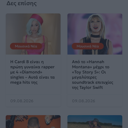
Δες επίσης
Μουσικά Νέα
Μουσικά Νέα
Η Cardi B είναι η
Από το «Hannah
πρώτη γυναίκα rapper
Montana» μέχρι το
με 4 «Diamond»
«Toy Story 5»: Οι
singles – Αυτά είναι τα
μεγαλύτερες
mega hits της
soundtrack επιτυχίες
της Taylor Swift
09.08.2026
09.08.2026