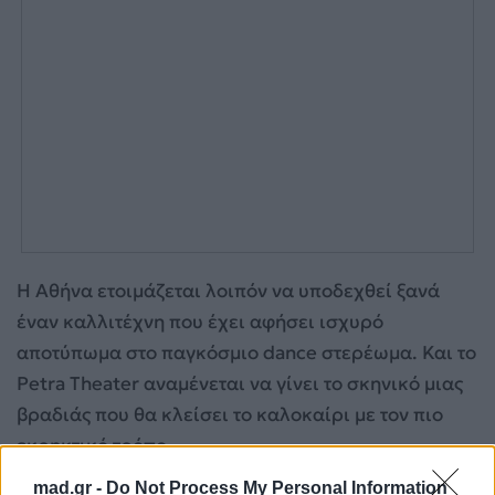
Η Αθήνα ετοιμάζεται λοιπόν να υποδεχθεί ξανά
έναν καλλιτέχνη που έχει αφήσει ισχυρό
αποτύπωμα στο παγκόσμιο dance στερέωμα. Και το
Petra Theater αναμένεται να γίνει το σκηνικό μιας
βραδιάς που θα κλείσει το καλοκαίρι με τον πιο
εκρηκτικό τρόπο.
mad.gr -
Do Not Process My Personal Information