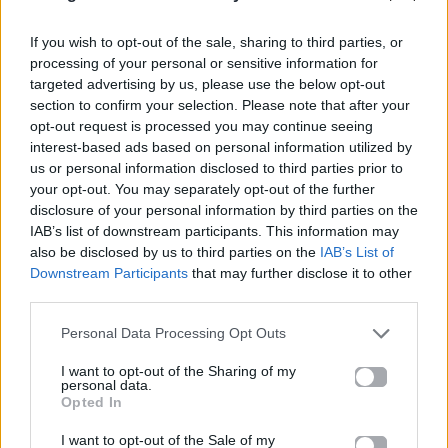
To «The Cure» της Olivia Rodrigo κάνει
ντεμπούτο στην κορυφή – No1 από την πρώτη
If you wish to opt-out of the sale, sharing to third parties, or
εβδομάδα
processing of your personal or sensitive information for
targeted advertising by us, please use the below opt-out
section to confirm your selection. Please note that after your
Για σχόλια, μηνύματα ή φωτογραφικό υλικό
opt-out request is processed you may continue seeing
σχετικά με το
Mad.gr
, επισκεφτείτε μας στο
interest-based ads based on personal information utilized by
Facebook
, επικοινωνήστε μέσω
Twitter
ή
us or personal information disclosed to third parties prior to
ακολουθήστε μας στο
Instagram
.
your opt-out. You may separately opt-out of the further
disclosure of your personal information by third parties on the
Black Coffee
IAB’s list of downstream participants. This information may
also be disclosed by us to third parties on the
IAB’s List of
Downstream Participants
that may further disclose it to other
Ακολουθήστε το
third parties.
Mad.gr στο Google
News
Personal Data Processing Opt Outs
I want to opt-out of the Sharing of my
Ακολουθήστε το
personal data.
Mad.gr στο MSN
Opted In
I want to opt-out of the Sale of my