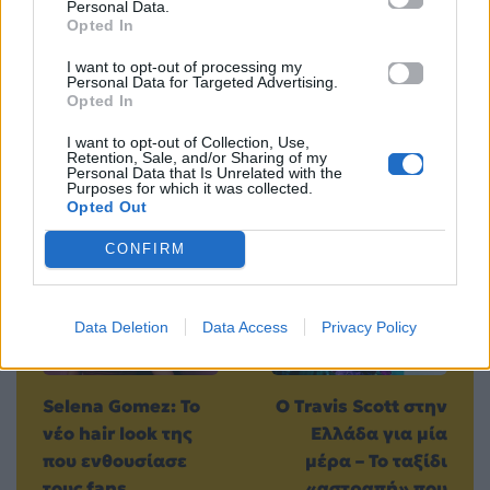
Personal Data.
Opted In
Μοιράσου αυτό το άρθρο
I want to opt-out of processing my
Personal Data for Targeted Advertising.
Opted In
I want to opt-out of Collection, Use,
Retention, Sale, and/or Sharing of my
Personal Data that Is Unrelated with the
Purposes for which it was collected.
Opted Out
Προηγούμενο
Επόμενο
CONFIRM
Data Deletion
Data Access
Privacy Policy
Selena Gomez: Το
Ο Travis Scott στην
νέο hair look της
Ελλάδα για μία
που ενθουσίασε
μέρα – Το ταξίδι
τους fans
«αστραπή» που