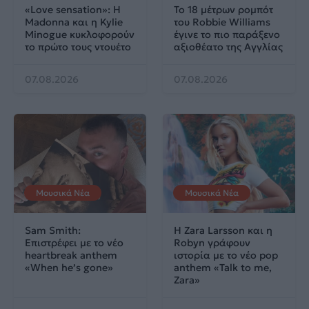
«Love sensation»: Η
Το 18 μέτρων ρομπότ
Madonna και η Kylie
του Robbie Williams
Minogue κυκλοφορούν
έγινε το πιο παράξενο
το πρώτο τους ντουέτο
αξιοθέατο της Αγγλίας
07.08.2026
07.08.2026
Μουσικά Νέα
Μουσικά Νέα
Sam Smith:
Η Zara Larsson και η
Επιστρέφει με το νέο
Robyn γράφουν
heartbreak anthem
ιστορία με το νέο pop
«When he’s gone»
anthem «Talk to me,
Zara»