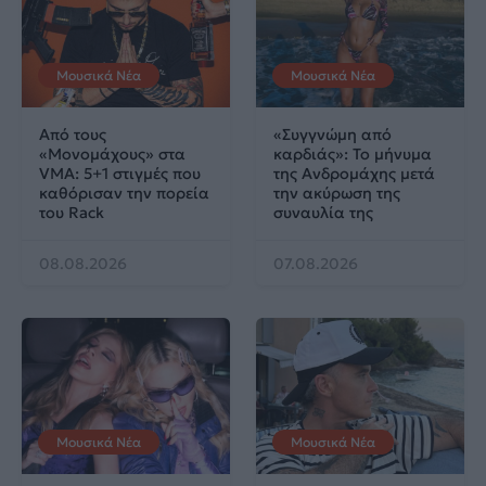
Μουσικά Νέα
Μουσικά Νέα
Από τους
«Συγγνώμη από
«Μονομάχους» στα
καρδιάς»: Το μήνυμα
VMA: 5+1 στιγμές που
της Ανδρομάχης μετά
καθόρισαν την πορεία
την ακύρωση της
του Rack
συναυλία της
08.08.2026
07.08.2026
Μουσικά Νέα
Μουσικά Νέα