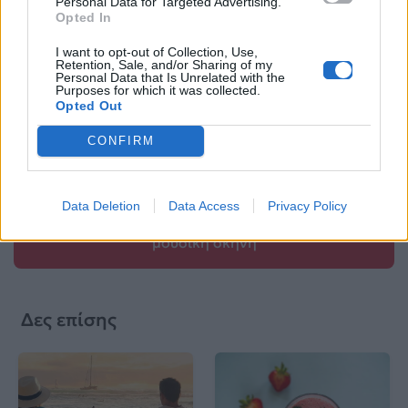
Personal Data for Targeted Advertising.
Opted In
I want to opt-out of Collection, Use,
Retention, Sale, and/or Sharing of my
Βιογραφικά
Personal Data that Is Unrelated with the
Purposes for which it was collected.
Ελλήνων
Opted Out
Καλλιτεχνών
CONFIRM
με πληροφορίες για
δισκογραφία, πορεία
και σημαντικές στιγμές
Data Deletion
Data Access
Privacy Policy
τους στην ελληνική
μουσική σκηνή
Δες επίσης