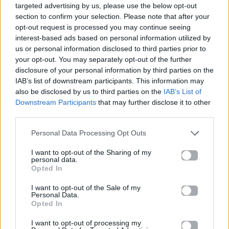
targeted advertising by us, please use the below opt-out
section to confirm your selection. Please note that after your
opt-out request is processed you may continue seeing
interest-based ads based on personal information utilized by
us or personal information disclosed to third parties prior to
your opt-out. You may separately opt-out of the further
Προηγούμενο
Επόμενο
disclosure of your personal information by third parties on the
IAB’s list of downstream participants. This information may
also be disclosed by us to third parties on the
IAB’s List of
Downstream Participants
that may further disclose it to other
third parties.
Personal Data Processing Opt Outs
I want to opt-out of the Sharing of my
Disney Villains και
Μεταμόρφωσε τον
personal data.
Opted In
Ζώδια: Ανακάλυψε
εξωτερικό σου
ποιος Disney
χώρο – 4 ιδέες για
I want to opt-out of the Sale of my
Personal Data.
Villain είσαι
ανανέωση
Opted In
25.04.2026
25.04.2026
I want to opt-out of processing my