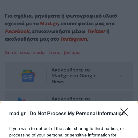
Για σχόλια, μηνύματα ή φωτογραφικό υλικό
σχετικά με το
Mad.gr
, επισκεφτείτε μας στο
Facebook
, επικοινωνήστε μέσω
Twitter
ή
ακολουθήστε μας στο
Instagram
.
Gen Z
social media
trend
βλέμμα
Ακολουθήστε το
Mad.gr στο Google
News
Ακολουθήστε το
Mad.gr στο MSN
mad.gr -
Do Not Process My Personal Information
If you wish to opt-out of the sale, sharing to third parties, or
Μοιράσου αυτό το άρθρο
processing of your personal or sensitive information for