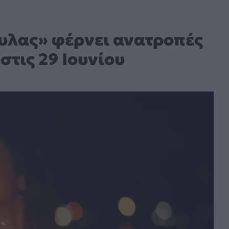
υλας» φέρνει ανατροπές
 στις 29 Ιουνίου