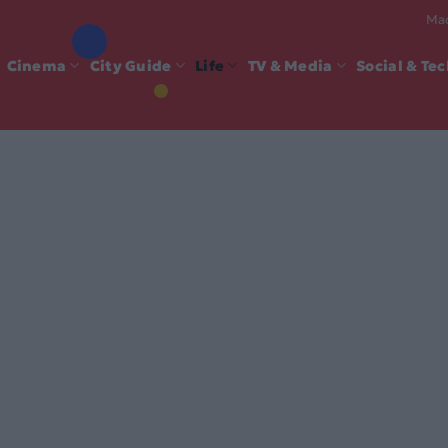
Mad
Cinema
City Guide
Life
TV & Media
Social & Te