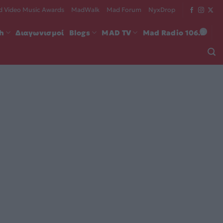
 Video Music Awards
MadWalk
Mad Forum
NyxDrop
ch
Διαγωνισμοί
Blogs
MAD TV
Mad Radio 106.2