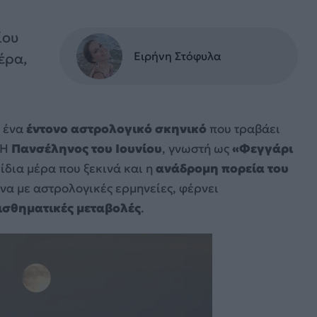
ίου
Ειρήνη Στόφυλα
έρα,
ό ένα
έντονο αστρολογικό σκηνικό
που τραβάει
 Η
Πανσέληνος του Ιουνίου
, γνωστή ως
«Φεγγάρι
ν ίδια μέρα που ξεκινά και η
ανάδρομη πορεία του
α με αστρολογικές ερμηνείες, φέρνει
ισθηματικές μεταβολές
.