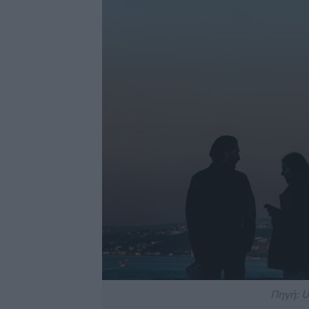
Πηγή: U