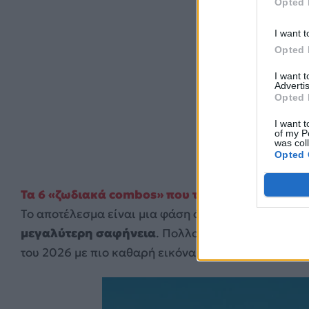
Opted 
I want t
Opted 
I want 
Advertis
Opted 
I want t
of my P
was col
Opted 
Τα 6 «ζωδιακά combos» που ταιριάζουν περισσό
Το αποτέλεσμα είναι μια φάση όπου
η επικοινωνία
μεγαλύτερη σαφήνεια
. Πολλοί καλούνται να επα
του 2026 με πιο καθαρή εικόνα. Τα
4 ζώδια
που επη