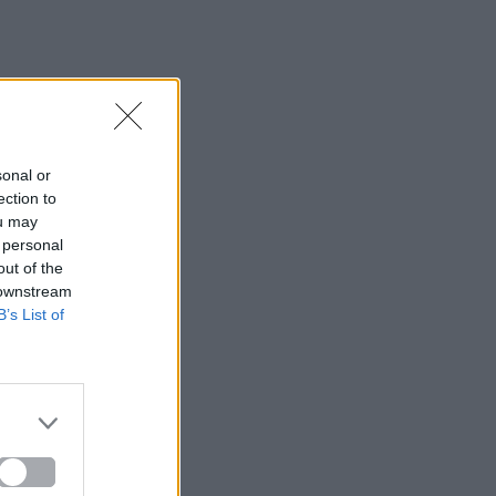
sonal or
ection to
ou may
 personal
out of the
 downstream
B’s List of