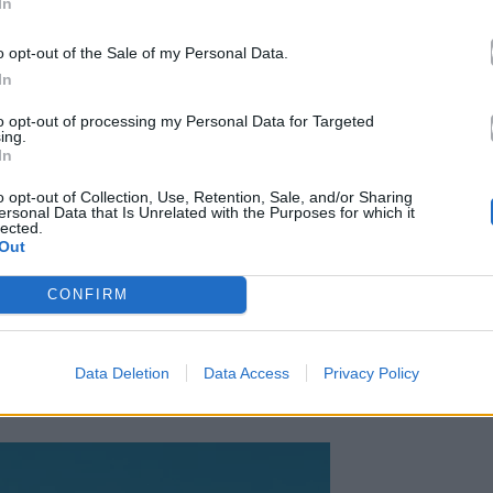
In
o opt-out of the Sale of my Personal Data.
In
to opt-out of processing my Personal Data for Targeted
ing.
In
o opt-out of Collection, Use, Retention, Sale, and/or Sharing
ersonal Data that Is Unrelated with the Purposes for which it
lected.
Out
CONFIRM
τερο στις καλοκαιρινές διακοπές
 δοκιμάζεται, αλλά ταυτόχρονα προκύπτει
νεξετάσουν επιλογές πριν μπουν στο δεύτερο μισό
Data Deletion
Data Access
Privacy Policy
ρεάζονται περισσότερο είναι: