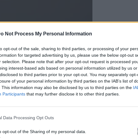
o Not Process My Personal Information
to opt-out of the sale, sharing to third parties, or processing of your per
formation for targeted advertising by us, please use the below opt-out s
r selection. Please note that after your opt-out request is processed y
eing interest-based ads based on personal information utilized by us or
els
disclosed to third parties prior to your opt-out. You may separately opt-
losure of your personal information by third parties on the IAB’s list of
. This information may also be disclosed by us to third parties on the
IA
Participants
that may further disclose it to other third parties.
αθώς ενώνει δύο διαφορετικές ενέργειες: την
 τον ανάδρομο Ερμή που συνδέεται με
 το παρελθόν. Το αποτέλεσμα, όπως αναφέρεται,
l Data Processing Opt Outs
ατα
βγαίνουν στην επιφάνεια και ζητούν λύση.
o opt-out of the Sharing of my personal data.