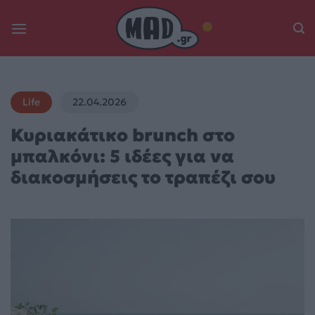
Skip
to
content
Life
22.04.2026
Κυριακάτικο brunch στο
μπαλκόνι: 5 ιδέες για να
διακοσμήσεις το τραπέζι σου