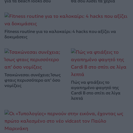
για τα beach looks σου
θα σου λύσει τα χέρια
Fitness routine για το καλοκαίρι: 4 hacks που αξίζει να
δοκιμάσεις
Τσακώνεσαι συνέχεια; Ίσως
φταις περισσότερο απ’ όσο
Πώς να φτιάξεις το
νομίζεις
αγαπημένο φαγητό της
Cardi B στο σπίτι σε λίγα
λεπτά