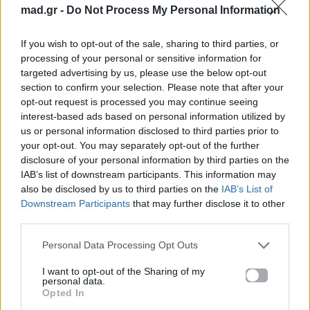
mad.gr -
Do Not Process My Personal Information
If you wish to opt-out of the sale, sharing to third parties, or
processing of your personal or sensitive information for
targeted advertising by us, please use the below opt-out
section to confirm your selection. Please note that after your
opt-out request is processed you may continue seeing
interest-based ads based on personal information utilized by
Για σχόλια, μηνύματα ή φωτογραφικό υλικό
us or personal information disclosed to third parties prior to
your opt-out. You may separately opt-out of the further
σχετικά με το
Mad.gr
, επισκεφτείτε μας στο
disclosure of your personal information by third parties on the
Facebook
, επικοινωνήστε μέσω
Twitter
ή
IAB’s list of downstream participants. This information may
ακολουθήστε μας στο
Instagram
.
also be disclosed by us to third parties on the
IAB’s List of
Downstream Participants
that may further disclose it to other
brunch
διακόσμηση
ΚΗΠΟΣ 2026
ΜΠΑΛΚΟΝΙ
third parties.
Personal Data Processing Opt Outs
Ακολουθήστε το
Mad.gr στο Google
I want to opt-out of the Sharing of my
News
personal data.
Opted In