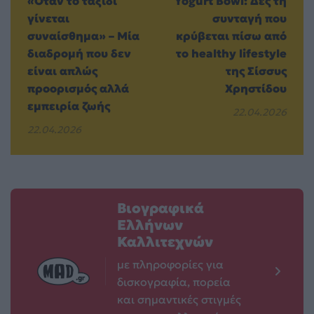
«Όταν το ταξίδι
Yogurt Bowl: Δες τη
γίνεται
συνταγή που
συναίσθημα» – Μία
κρύβεται πίσω από
διαδρομή που δεν
το healthy lifestyle
είναι απλώς
της Σίσσυς
προορισμός αλλά
Χρηστίδου
εμπειρία ζωής
22.04.2026
22.04.2026
Βιογραφικά
Ελλήνων
Καλλιτεχνών
με πληροφορίες για
δισκογραφία, πορεία
και σημαντικές στιγμές