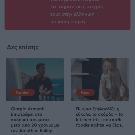
και σημαντικές στιγμές
τους στην ελληνική
μουσική σκηνή
Δες επίσης
Fashion
Food
Giorgio Armani:
Πώς να ξεφλουδίζεις
Επιστρέφει στα
εύκολα το σκόρδο – Το
ανδρικά αρώματα
kitchen trick που κάθε
μετά από 20 χρόνια με
foodie πρέπει να ξέρει
τον Jonathan Bailey