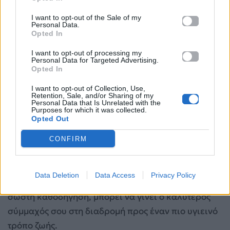
I want to opt-out of the Sale of my
Personal Data.
Opted In
I want to opt-out of processing my
Personal Data for Targeted Advertising.
Opted In
I want to opt-out of Collection, Use,
Retention, Sale, and/or Sharing of my
Personal Data that Is Unrelated with the
Purposes for which it was collected.
Unsplash
Opted Out
CONFIRM
Το σημαντικότερο όμως δεν είναι το gadget από
μόνο του, αλλά
ο τρόπος που το χρησιμοποιείς
Data Deletion
Data Access
Privacy Policy
στην καθημερινότητά σου
. Με συνέπεια και
σωστή καθοδήγηση, μπορεί να γίνει ο καλύτερος
σύμμαχός σου στη διαδρομή προς έναν πιο υγιεινό
τρόπο ζωής.