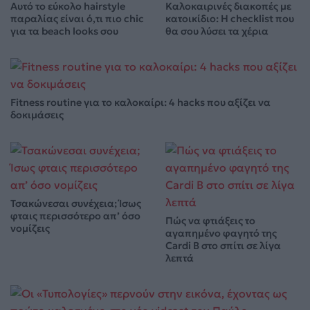
Αυτό το εύκολο hairstyle
Καλοκαιρινές διακοπές με
παραλίας είναι ό,τι πιο chic
κατοικίδιο: Η checklist που
για τα beach looks σου
θα σου λύσει τα χέρια
Fitness routine για το καλοκαίρι: 4 hacks που αξίζει να
δοκιμάσεις
Τσακώνεσαι συνέχεια; Ίσως
φταις περισσότερο απ’ όσο
Πώς να φτιάξεις το
νομίζεις
αγαπημένο φαγητό της
Cardi B στο σπίτι σε λίγα
λεπτά