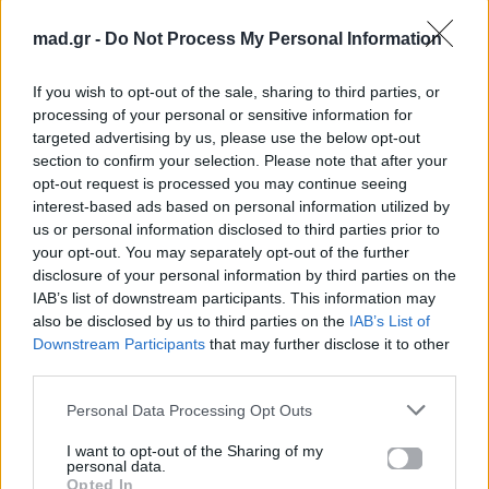
mad.gr -
Do Not Process My Personal Information
If you wish to opt-out of the sale, sharing to third parties, or
processing of your personal or sensitive information for
targeted advertising by us, please use the below opt-out
Τα
fitness gadgets
έχουν γίνει πλέον
section to confirm your selection. Please note that after your
opt-out request is processed you may continue seeing
αναπόσπαστο κομμάτι της σύγχρονης προπόνησης,
interest-based ads based on personal information utilized by
προσφέροντας δεδομένα και υποστήριξη που
us or personal information disclosed to third parties prior to
παλαιότερα δεν ήταν διαθέσιμα. Είτε πρόκειται για
your opt-out. You may separately opt-out of the further
disclosure of your personal information by third parties on the
ένα smartwatch, μια έξυπνη ζυγαριά ή ένα massage
IAB’s list of downstream participants. This information may
gun, κάθε εργαλείο μπορεί να
συμβάλει
also be disclosed by us to third parties on the
IAB’s List of
ουσιαστικά στη βελτίωση της φυσικής σου
Downstream Participants
that may further disclose it to other
third parties.
κατάστασης
.
Personal Data Processing Opt Outs
I want to opt-out of the Sharing of my
personal data.
Opted In