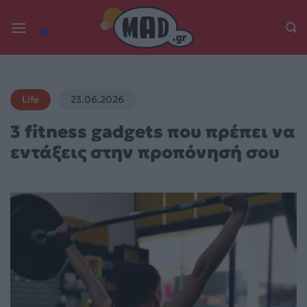
Skip
to
content
Life
23.06.2026
3 fitness gadgets που πρέπει να
εντάξεις στην προπόνησή σου