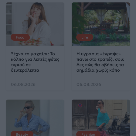
Food
Life
Ξέχνα το μαχαίρι: Το
Η υγρασία «έγραψε»
κόλπο για λεπτές φέτες
πάνω στο τραπέζι σου;
τυριού σε
Δες πώς θα σβήσεις τα
δευτερόλεπτα
σημάδια χωρίς κόπο
06.08.2026
06.08.2026
Beauty
Fashion