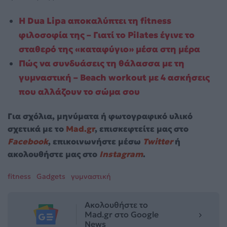
Η Dua Lipa αποκαλύπτει τη fitness
φιλοσοφία της – Γιατί το Pilates έγινε το
σταθερό της «καταφύγιο» μέσα στη μέρα
Πώς να συνδυάσεις τη θάλασσα με τη
γυμναστική – Beach workout με 4 ασκήσεις
που αλλάζουν το σώμα σου
Για σχόλια, μηνύματα ή φωτογραφικό υλικό
σχετικά με το
Mad.gr
, επισκεφτείτε μας στο
Facebook
, επικοινωνήστε μέσω
Twitter
ή
ακολουθήστε μας στο
Instagram
.
fitness
Gadgets
γυμναστική
Ακολουθήστε το
Mad.gr στο Google
News