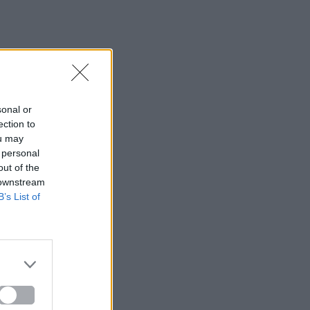
sonal or
ection to
ou may
 personal
out of the
 downstream
B’s List of