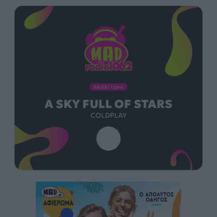
ΠΑΙΖΕΙ ΤΩΡΑ
BRING YOUR LOVE
MADONNA FEAT. SABRINA CARPENTER