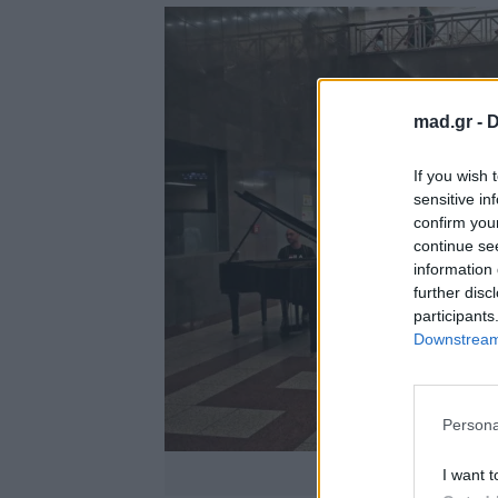
mad.gr -
D
If you wish 
sensitive in
confirm you
continue se
information 
further disc
participants
Downstream 
Persona
Πηγή: 
I want t