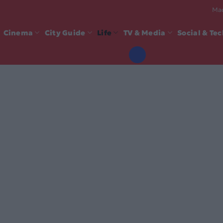
Mad
Cinema
City Guide
Life
TV & Media
Social & Te