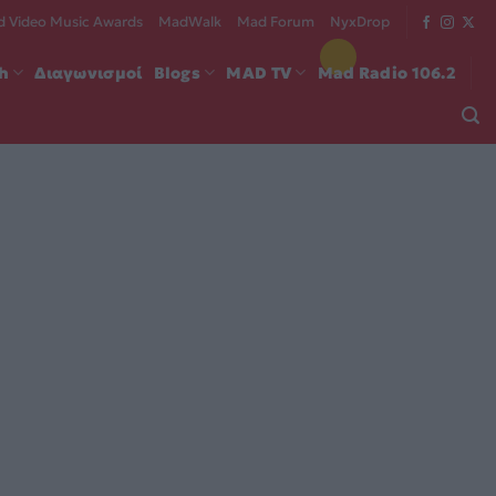
 Video Music Awards
MadWalk
Mad Forum
NyxDrop
ch
Διαγωνισμοί
Blogs
MAD TV
Mad Radio 106.2