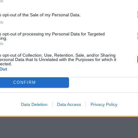
In
νο
που βρίσκεται στον σταθμό του Μετρό
o opt-out of the Sale of my Personal Data.
ραγούδι
«Γαλάζια σου γράμματα»
. Οι νότες του
In
προσοχή όσων περνούσαν εκείνη τη στιγμή από το
to opt-out of processing my Personal Data for Targeted
ing.
In
o opt-out of Collection, Use, Retention, Sale, and/or Sharing
ersonal Data that Is Unrelated with the Purposes for which it
lected.
Out
CONFIRM
Data Deletion
Data Access
Privacy Policy