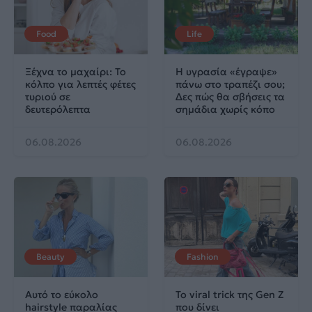
Food
Life
Ξέχνα το μαχαίρι: Το
Η υγρασία «έγραψε»
κόλπο για λεπτές φέτες
πάνω στο τραπέζι σου;
τυριού σε
Δες πώς θα σβήσεις τα
δευτερόλεπτα
σημάδια χωρίς κόπο
06.08.2026
06.08.2026
Beauty
Fashion
Αυτό το εύκολο
Το viral trick της Gen Z
hairstyle παραλίας
που δίνει