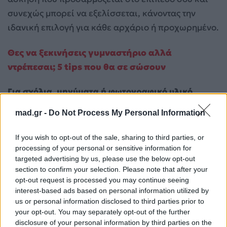
συνεχώς μπορεί να εξελίσσεται, κάνοντας την
ιδανική επιλογή για κάθε αρχάριο ή προχωρημένο.
Θες να ξεκινήσεις γυμναστήριο αλλά
ντρέπεσαι; 5 tips που θα σε σώσουν
Για σχόλια, μηνύματα ή φωτογραφικό υλικό
σχετικά με το
Mad.gr
, επισκεφτείτε μας στο
mad.gr -
Do Not Process My Personal Information
Facebook
, επικοινωνήστε μέσω
Twitter
ή
ακολουθήστε μας στο
Instagram
.
If you wish to opt-out of the sale, sharing to third parties, or
processing of your personal or sensitive information for
άσκηση
γυμναστική
targeted advertising by us, please use the below opt-out
section to confirm your selection. Please note that after your
Ακολουθήστε το
opt-out request is processed you may continue seeing
Mad.gr στο Google
interest-based ads based on personal information utilized by
News
us or personal information disclosed to third parties prior to
your opt-out. You may separately opt-out of the further
disclosure of your personal information by third parties on the