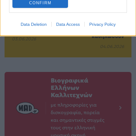
CONFIRM
λάστιχο σε
κινηματογραφικές
παιδεύει; Δες πώς
πρεμιέρες: Ξεκινά
να το διπλώνεις σε
το καλοκαίρι με
Data Deletion
Data Access
Privacy Policy
μηδέν χρόνο
ιστορίες που θα σε
καθηλώσουν
03.06.2026
04.06.2026
Βιογραφικά
Ελλήνων
Καλλιτεχνών
με πληροφορίες για
δισκογραφία, πορεία
και σημαντικές στιγμές
τους στην ελληνική
μουσική σκηνή