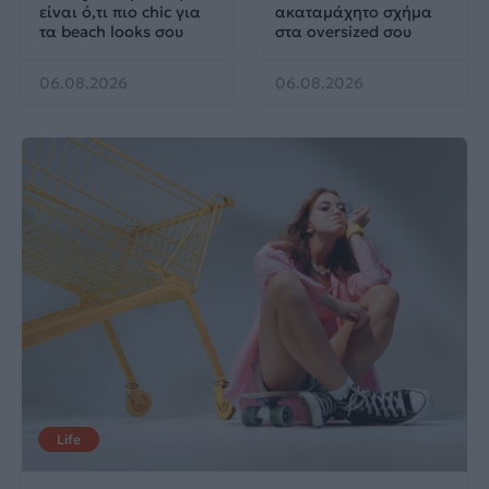
είναι ό,τι πιο chic για
ακαταμάχητο σχήμα
τα beach looks σου
στα oversized σου
06.08.2026
06.08.2026
Life