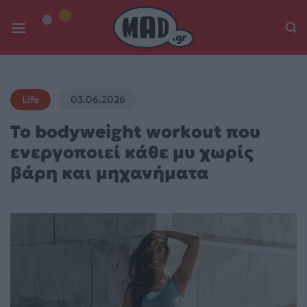
Skip
to
content
Life
03.06.2026
Το bodyweight workout που
ενεργοποιεί κάθε μυ χωρίς
βάρη και μηχανήματα