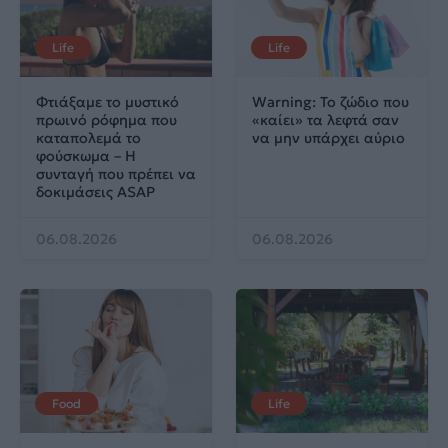
Life
Life
Φτιάξαμε το μυστικό
Warning: Το ζώδιο που
πρωινό ρόφημα που
«καίει» τα λεφτά σαν
καταπολεμά το
να μην υπάρχει αύριο
φούσκωμα – Η
συνταγή που πρέπει να
δοκιμάσεις ASAP
06.08.2026
06.08.2026
Food
Life