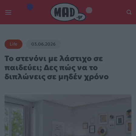
Skip
to
content
Life
03.06.2026
Το στενόνι με λάστιχο σε
παιδεύει; Δες πώς να το
διπλώνεις σε μηδέν χρόνο