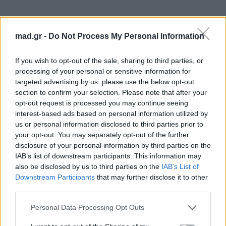
Μικρό έξυπνο μυστικό που κάνει τη
διαφορά
mad.gr -
Do Not Process My Personal Information
Αν θέλεις πραγματικά να το κάνεις γρήγορα,
το πιο
If you wish to opt-out of the sale, sharing to third parties, or
σημαντικό είναι να «κλειδώνεις» πάντα πρώτα
processing of your personal or sensitive information for
τις γωνίες
. Όταν αυτό γίνει συνήθεια, το δίπλωμα
targeted advertising by us, please use the below opt-out
section to confirm your selection. Please note that after your
του σεντονιού με λάστιχο δεν θα σου φαίνεται ποτέ
opt-out request is processed you may continue seeing
ξανά δύσκολο ή κουραστικό.
interest-based ads based on personal information utilized by
us or personal information disclosed to third parties prior to
your opt-out. You may separately opt-out of the further
disclosure of your personal information by third parties on the
IAB’s list of downstream participants. This information may
also be disclosed by us to third parties on the
IAB’s List of
Downstream Participants
that may further disclose it to other
third parties.
Personal Data Processing Opt Outs