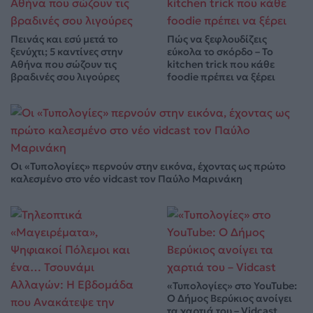
Πεινάς και εσύ μετά το
Πώς να ξεφλουδίζεις
ξενύχτι; 5 καντίνες στην
εύκολα το σκόρδο – Το
Αθήνα που σώζουν τις
kitchen trick που κάθε
βραδινές σου λιγούρες
foodie πρέπει να ξέρει
Οι «Τυπολογίες» περνούν στην εικόνα, έχοντας ως πρώτο
καλεσμένο στο νέο vidcast τον Παύλο Μαρινάκη
«Τυπολογίες» στο YouTube:
Ο Δήμος Βερύκιος ανοίγει
τα χαρτιά του – Vidcast