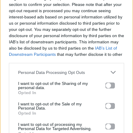
Προηγούμενο
Επόμενο
section to confirm your selection. Please note that after your
opt-out request is processed you may continue seeing
interest-based ads based on personal information utilized by
us or personal information disclosed to third parties prior to
your opt-out. You may separately opt-out of the further
disclosure of your personal information by third parties on the
IAB’s list of downstream participants. This information may
also be disclosed by us to third parties on the
IAB’s List of
Downstream Participants
that may further disclose it to other
Old Money
Θες γλυκό χωρίς
third parties.
manicure: Το
ζάχαρη; Αυτή τη
κομψό nail trend
μους σοκολάτας με
Personal Data Processing Opt Outs
που έχει
avocado θα τη
I want to opt-out of the Sharing of my
κατακτήσει τη Νέα
λατρέψεις
personal data.
Opted In
Υόρκη
11.05.2026
11.05.2026
I want to opt-out of the Sale of my
Personal Data.
Opted In
I want to opt-out of processing my
Personal Data for Targeted Advertising.