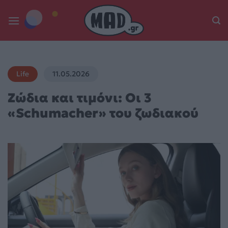
Skip
to
content
Life
11.05.2026
Ζώδια και τιμόνι: Οι 3
«Schumacher» του ζωδιακού