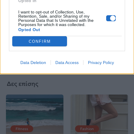
Opted In
Βιογραφικά
Ελλήνων
I want to opt-out of Collection, Use,
Retention, Sale, and/or Sharing of my
Καλλιτεχνών
Personal Data that Is Unrelated with the
Purposes for which it was collected.
με πληροφορίες για
Opted Out
δισκογραφία, πορεία
CONFIRM
και σημαντικές στιγμές
τους στην ελληνική
μουσική σκηνή
Data Deletion
Data Access
Privacy Policy
Δες επίσης
Fitness
Fashion