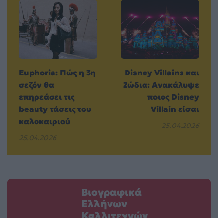
Euphoria: Πώς η 3η
Disney Villains και
σεζόν θα
Ζώδια: Ανακάλυψε
επηρεάσει τις
ποιος Disney
beauty τάσεις του
Villain είσαι
καλοκαιριού
25.04.2026
25.04.2026
Βιογραφικά
Ελλήνων
Καλλιτεχνών