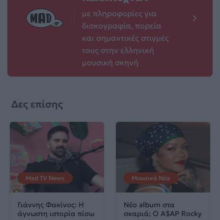
με πληροφορίες για
δισκογραφία, πορεία
και σημαντικές στιγμές
τους στην ελληνική
μουσική σκηνή
Δες επίσης
Mad TV News
Μουσικά Νέα
Γιάννης Φακίνος: Η
Νέο album στα
άγνωστη ιστορία πίσω
σκαριά; Ο A$AP Rocky