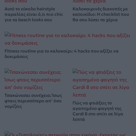
Αυτό το εύκολο hairstyle
Καλοκαιρινές διακοπές με
παραλίας είναι ό,τι πιο chic
κατοικίδιο: Η checklist που
για τα beach looks σου
θα σου λύσει τα χέρια
Fitness routine για το καλοκαίρι: 4 hacks που αξίζει να
δοκιμάσεις
Τσακώνεσαι συνέχεια; Ίσως
φταις περισσότερο απ’ όσο
Πώς να φτιάξεις το
νομίζεις
αγαπημένο φαγητό της
Cardi B στο σπίτι σε λίγα
λεπτά