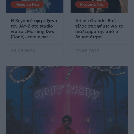
Μουσικά Νέα
Μουσικά Νέα
Η Beyoncé έφερε ξανά
Ariana Grande: Βάζει
τον JAY-Z στο studio
τέλος στις φήμες για το
για το «Morning Dew
διάλειμμά της από τη
(Donk)» remix pack
δημοσιότητα
06.08.2026
05.08.2026