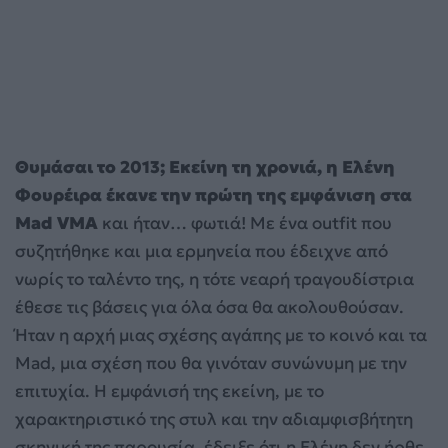
Θυμάσαι το 2013; Εκείνη τη χρονιά, η Ελένη
Φουρέιρα έκανε την πρώτη της εμφάνιση στα
Mad VMA
και ήταν… φωτιά! Με ένα outfit που
συζητήθηκε και μια ερμηνεία που έδειχνε από
νωρίς το ταλέντο της, η τότε νεαρή τραγουδίστρια
έθεσε τις βάσεις για όλα όσα θα ακολουθούσαν.
Ήταν η αρχή μιας σχέσης αγάπης με το κοινό και τα
Mad, μια σχέση που θα γινόταν συνώνυμη με την
επιτυχία. Η εμφάνισή της εκείνη, με το
χαρακτηριστικό της στυλ και την αδιαμφισβήτητη
σκηνική της παρουσία, έδειξε ότι η Ελένη δεν ήρθε