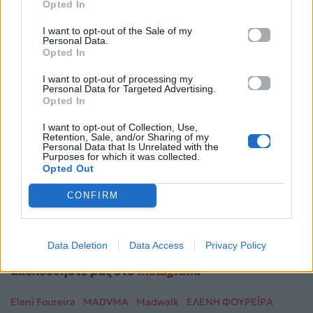
Opted In
I want to opt-out of the Sale of my
Personal Data.
Opted In
I want to opt-out of processing my
Personal Data for Targeted Advertising.
Opted In
I want to opt-out of Collection, Use,
Retention, Sale, and/or Sharing of my
Personal Data that Is Unrelated with the
Purposes for which it was collected.
Από τα 90s μέχρι το ΟΑΚΑ – Πώς η Άννα Βίσση
Opted Out
έγινε η απόλυτη Ελληνίδα σταρ
CONFIRM
Για σχόλια, μηνύματα ή φωτογραφικό υλικό
σχετικά με το
Mad.gr
, επισκεφτείτε μας στο
Data Deletion
Data Access
Privacy Policy
Facebook
, επικοινωνήστε μέσω
Twitter
ή
ακολουθήστε μας στο
Instagram
.
Eleni Foureira
MADVMA
Madwalk
ΕΛΕΝΗ ΦΟΥΡΕΪΡΑ