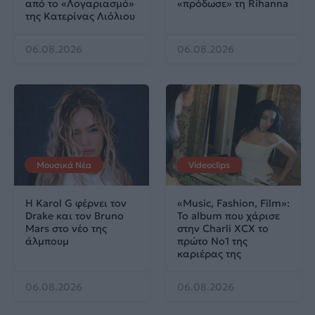
από το «Λογαριασμό»
«πρόδωσε» τη Rihanna
της Κατερίνας Λιόλιου
06.08.2026
06.08.2026
Μουσικά Νέα
Videoclips
Η Karol G φέρνει τον
«Music, Fashion, Film»:
Drake και τον Bruno
Το album που χάρισε
Mars στο νέο της
στην Charli XCX το
άλμπουμ
πρώτο No1 της
καριέρας της
06.08.2026
06.08.2026