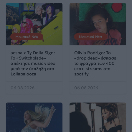
Μουσικά Νέα
Μουσικά Νέα
aespa x Ty Dolla $ign:
Olivia Rodrigo: To
Το «Switchblade»
«drop dead» έσπασε
απέκτησε music video
το φράγμα των 400
μετά την έκπληξη στο
εκατ. streams στο
Lollapalooza
spotify
06.08.2026
06.08.2026