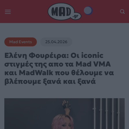
Skip
to
content
Mad Events
25.04.2026
Ελένη Φουρέιρα: Οι iconic
στιγμές της απο τα Mad VMA
και MadWalk που θέλουμε να
βλέπουμε ξανά και ξανά