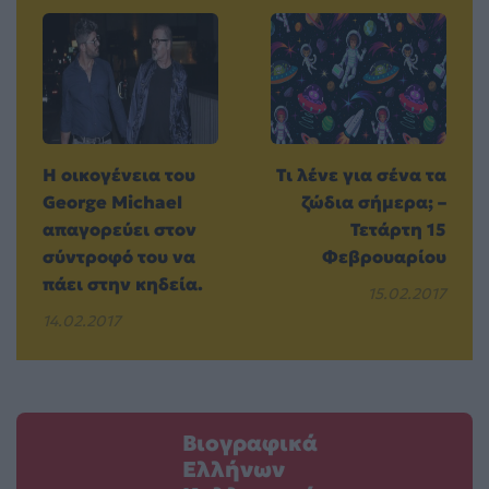
Η οικογένεια του
Τι λένε για σένα τα
George Michael
ζώδια σήμερα; –
απαγορεύει στον
Τετάρτη 15
σύντροφό του να
Φεβρουαρίου
πάει στην κηδεία.
15.02.2017
14.02.2017
Βιογραφικά
Ελλήνων