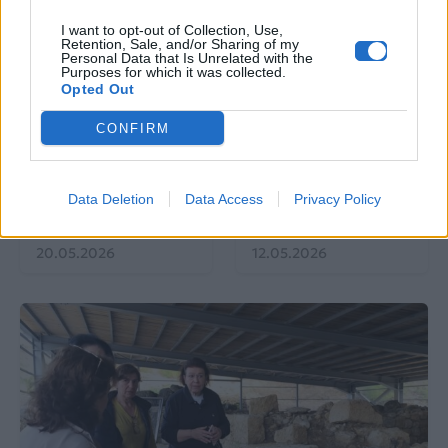
I want to opt-out of Collection, Use,
Retention, Sale, and/or Sharing of my
Personal Data that Is Unrelated with the
Purposes for which it was collected.
EUROVISION
Go out
Opted Out
CONFIRM
ΕΡΤ: Εντυπωσιακή
Ηλεκτρικά πατίνια:
αύξηση κερδοφορίας
Μεταφορικό μέσο ή
στη φετινή Eurovision
«παγίδα» θανάτου;
Οδηγός ασφαλούς
Data Deletion
Data Access
Privacy Policy
μετακίνησης
20.05.2026
12.05.2026