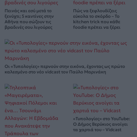
Πεινάς και εσύ μετά το
Πώς να ξεφλουδίζεις
ξενύχτι; 5 καντίνες στην
εύκολα το σκόρδο – Το
Αθήνα που σώζουν τις
kitchen trick που κάθε
βραδινές σου λιγούρες
foodie πρέπει να ξέρει
Οι «Τυπολογίες» περνούν στην εικόνα, έχοντας ως πρώτο
καλεσμένο στο νέο vidcast τον Παύλο Μαρινάκη
«Τυπολογίες» στο YouTube:
Ο Δήμος Βερύκιος ανοίγει
τα χαρτιά του – Vidcast