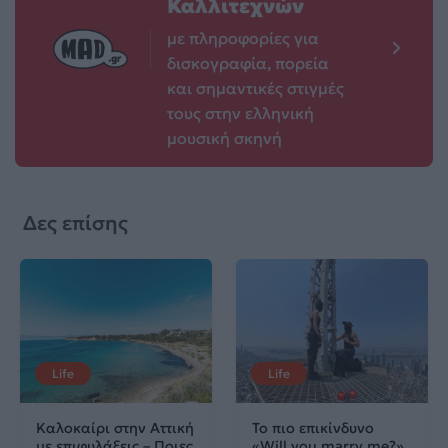
Καλλιτεχνών
με πληροφορίες για
δισκογραφία, πορεία
και σημαντικές στιγμές
τους στην ελληνική
μουσική σκηνή
Δες επίσης
Life
Life
Καλοκαίρι στην Αττική
Το πιο επικίνδυνο
με επιφυλάξεις – Ποιες
«Will you marry me?»