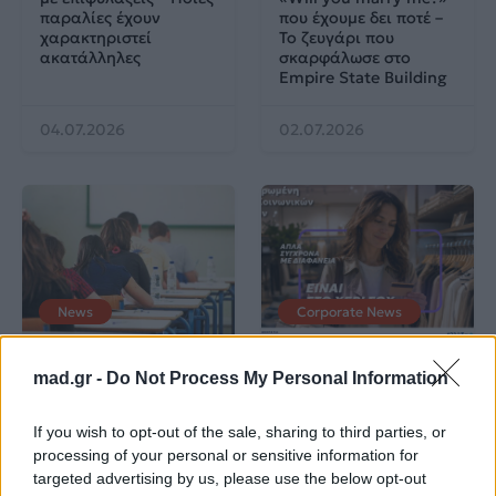
παραλίες έχουν
που έχουμε δει ποτέ –
χαρακτηριστεί
Το ζευγάρι που
ακατάλληλες
σκαρφάλωσε στο
Empire State Building
04.07.2026
02.07.2026
News
Corporate News
Πανελλαδικές 2026:
Μία κάρτα για όλες τις
mad.gr -
Do Not Process My Personal Information
Στην κορυφή των
προνοιακές παροχές!
βαθμολογιών η
Λαρισαία Ιωάννα
If you wish to opt-out of the sale, sharing to third parties, or
Παπακώστα με 19.780
processing of your personal or sensitive information for
μόρια
targeted advertising by us, please use the below opt-out