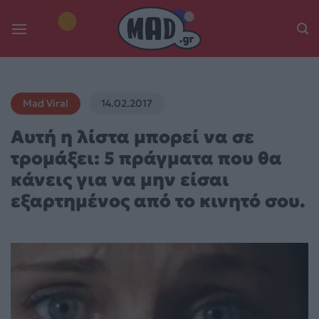
Skip
to
content
Mad Viral
14.02.2017
Αυτή η λίστα μπορεί να σε
τρομάξει: 5 πράγματα που θα
κάνεις για να μην είσαι
εξαρτημένος από το κινητό σου.