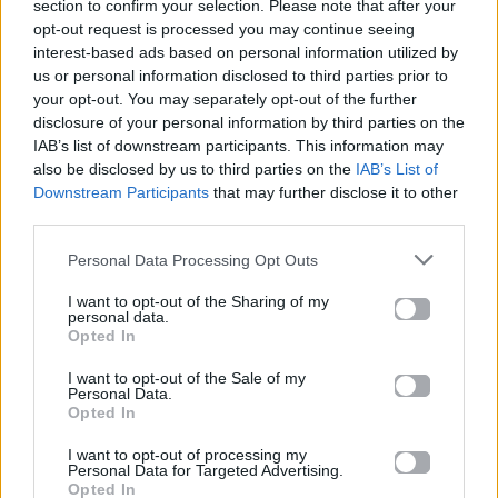
section to confirm your selection. Please note that after your
26.06.2026
26.06.2026
opt-out request is processed you may continue seeing
interest-based ads based on personal information utilized by
us or personal information disclosed to third parties prior to
your opt-out. You may separately opt-out of the further
disclosure of your personal information by third parties on the
IAB’s list of downstream participants. This information may
also be disclosed by us to third parties on the
IAB’s List of
Downstream Participants
that may further disclose it to other
Life
Life
third parties.
Personal Data Processing Opt Outs
Πού να μην
AKTOR: Δίπλα στους
κολυμπήσεις στην
νέους επιστήμονες με
I want to opt-out of the Sharing of my
Αττική: Οι 29
το πρόγραμμα
personal data.
ακατάλληλες παραλίες
υποτροφιών
Opted In
AKTOR4TheFuture
I want to opt-out of the Sale of my
Personal Data.
25.06.2026
04.06.2026
Opted In
I want to opt-out of processing my
Personal Data for Targeted Advertising.
Opted In