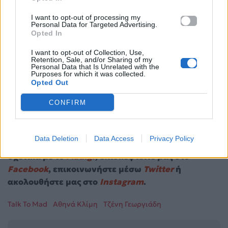
I want to opt-out of processing my
Personal Data for Targeted Advertising.
Opted In
I want to opt-out of Collection, Use,
Retention, Sale, and/or Sharing of my
Η Χριστιάνα Σιόκα στο Talk to Mad: «Άνοιξα τη
Personal Data that Is Unrelated with the
Purposes for which it was collected.
συναυλία του Jason Derulo χωρίς ίχνος
Opted Out
άγχους!»
CONFIRM
O Γιώργος Ντάβος στο Talk to Mad: «Θα ήθελα
να πολύ να κάνω collab με την Θεοπούλα»
Data Deletion
Data Access
Privacy Policy
Για σχόλια, μηνύματα ή φωτογραφικό υλικό
σχετικά με το
Mad.gr
, επισκεφτείτε μας στο
Facebook
, επικοινωνήστε μέσω
Twitter
ή
ακολουθήστε μας στο
Instagram
.
Talk To Mad
Αθηνά Κλίμη
Τζένη Γεωργιάδη