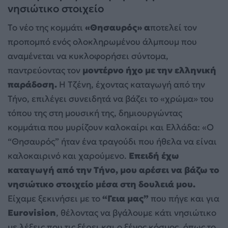
νησιώτικο στοιχείο
Το νέο της κομμάτι
«Θησαυρός» α
ποτελεί τον
προπομπό ενός ολοκληρωμένου άλμπουμ που
αναμένεται να κυκλοφορήσει σύντομα,
παντρεύοντας τον
μοντέρνο ήχο με την ελληνική
παράδοση.
Η Τζένη, έχοντας καταγωγή από την
Τήνο, επιλέγει συνειδητά να βάζει το «χρώμα» του
τόπου της στη μουσική της, δημιουργώντας
κομμάτια που μυρίζουν καλοκαίρι και Ελλάδα: «Ο
“Θησαυρός” ήταν ένα τραγούδι που ήθελα να είναι
καλοκαιρινό και χαρούμενο.
Επειδή έχω
καταγωγή από την Τήνο, μου αρέσει να βάζω το
νησιώτικο στοιχείο μέσα στη δουλειά μου.
Είχαμε ξεκινήσει με το
“Γεια μας”
που πήγε και για
Eurovision
, θέλοντας να βγάλουμε κάτι νησιώτικο
με λέξεις που τις ξέρει και ο ξένος κόσμος, όπως το