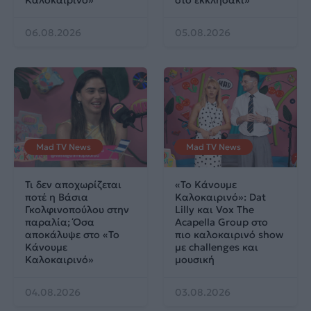
06.08.2026
05.08.2026
Mad TV News
Mad TV News
Τι δεν αποχωρίζεται
«Το Κάνουμε
ποτέ η Βάσια
Καλοκαιρινό»: Dat
Γκολφινοπούλου στην
Lilly και Vox The
παραλία; Όσα
Acapella Group στο
αποκάλυψε στο «Το
πιο καλοκαιρινό show
Κάνουμε
με challenges και
Καλοκαιρινό»
μουσική
04.08.2026
03.08.2026