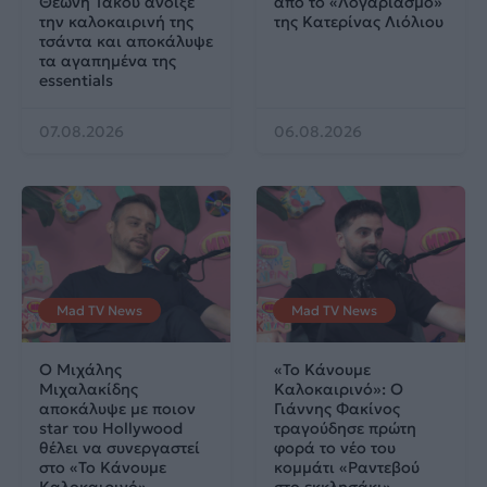
Θεώνη Τάκου άνοιξε
από το «Λογαριασμό»
την καλοκαιρινή της
της Κατερίνας Λιόλιου
τσάντα και αποκάλυψε
τα αγαπημένα της
essentials
07.08.2026
06.08.2026
Mad TV News
Mad TV News
Ο Μιχάλης
«Το Κάνουμε
Μιχαλακίδης
Καλοκαιρινό»: Ο
αποκάλυψε με ποιον
Γιάννης Φακίνος
star του Hollywood
τραγούδησε πρώτη
θέλει να συνεργαστεί
φορά το νέο του
στο «Το Κάνουμε
κομμάτι «Ραντεβού
Καλοκαιρινό»
στο εκκλησάκι»