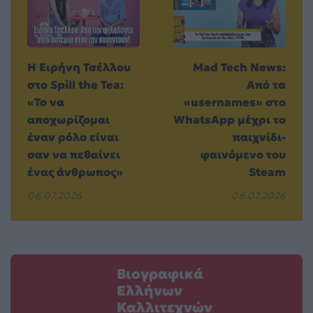
Η Ειρήνη Τσέλλου
Mad Tech News:
στο Spill the Tea:
Από τα
«Το να
«usernames» στο
αποχωρίζομαι
WhatsApp μέχρι το
έναν ρόλο είναι
παιχνίδι-
σαν να πεθαίνει
φαινόμενο του
ένας άνθρωπος»
Steam
06.07.2026
06.07.2026
Βιογραφικά
Ελλήνων
Καλλιτεχνών