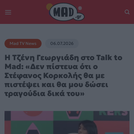
Skip
to
content
Mad TV News
06.07.2026
Η Τζένη Γεωργιάδη στο Talk to
Mad: «Δεν πίστευα ότι ο
Στέφανος Κορκολής θα με
πιστέψει και θα μου δώσει
τραγούδια δικά του»