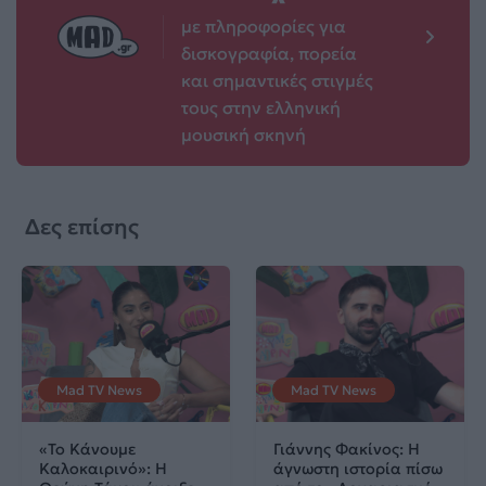
με πληροφορίες για
δισκογραφία, πορεία
και σημαντικές στιγμές
τους στην ελληνική
μουσική σκηνή
Δες επίσης
Mad TV News
Mad TV News
«Το Κάνουμε
Γιάννης Φακίνος: Η
Καλοκαιρινό»: Η
άγνωστη ιστορία πίσω