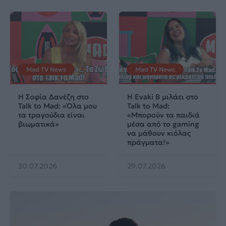
Mad TV News
Mad TV News
H Σοφία Δανέζη στο
Η Evaki B μιλάει στο
Talk to Mad: «Όλα μου
Talk to Mad:
τα τραγούδια είναι
«Μπορούν τα παιδιά
βιωματικά»
μέσα από το gaming
να μάθουν κιόλας
πράγματα!»
30.07.2026
29.07.2026