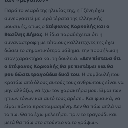
Παρά το νεαρό της ηλικίας της, η Τζένη έχει
συνεργαστεί με ιερά τέρατα της ελληνικής
μουσικής, όπως ο
Στέφανος Κορκολής και ο
Βασίλης Δήμας
. Η ίδια παραδέχεται ότι η
συναναστροφή με τέτοιους καλλιτέχνες της έχει
δώσει το σημαντικότερο μάθημα: την προσήλωση
στον χαρακτήρα και τη δουλειά: «
Δεν πίστευα ότι
ο Στέφανος Κορκολής θα με πιστέψει και θα
μου δώσει τραγούδια δικά του
. Η συμβουλή που
κρατάω από όλους αυτούς τους ανθρώπους είναι να
μην αλλάξω, να έχω τον χαρακτήρα μου. Είμαι των
ήπιων τόνων και αυτό τους αρέσει. Και φυσικά, να
είμαι πάντα προετοιμασμένη. Δεν θα πάω απλά να
το πω. Θα το έχω μελετήσει πριν το τραγούδι και
μετά θα πάω στο στούντιο να το γράψω».