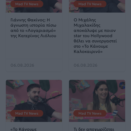
Mad TV News
Mad TV News
Γιάννης Φακίνος: Η
Ο Μιχάλης
άγνωστη ιστορία πίσω
Μιχαλακίδης
από το «Λογαριασμό»
αποκάλυψε με ποιον
της Κατερίνας Λιόλιου
star του Hollywood
θέλει να συνεργαστεί
στο «Το Κάνουμε
Καλοκαιρινό»
06.08.2026
06.08.2026
Mad TV News
Mad TV News
«Το Κάνουμε
Τι δεν αποχωρίζεται