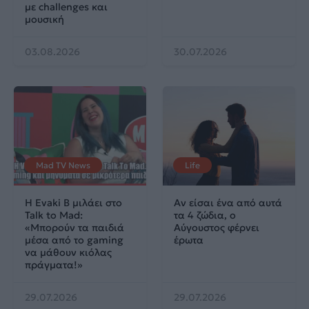
με challenges και
μουσική
03.08.2026
30.07.2026
Mad TV News
Life
Η Evaki B μιλάει στο
Αν είσαι ένα από αυτά
Talk to Mad:
τα 4 ζώδια, ο
«Μπορούν τα παιδιά
Αύγουστος φέρνει
μέσα από το gaming
έρωτα
να μάθουν κιόλας
πράγματα!»
29.07.2026
29.07.2026