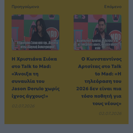
Προηγούμενο
Επόμενο
Η Χριστιάνα Σιόκα
Ο Κωνσταντίνος
στο Talk to Mad:
Αρτσίτας στο Talk
«Άνοιξα τη
to Mad: «Η
συναυλία του
τηλεόραση του
Jason Derulo χωρίς
2026 δεν είναι πια
ίχνος άγχους!»
τόσο ποθητή για
τους νέους»
02.07.2026
02.07.2026