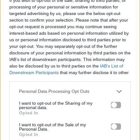
If you wish to opt-out of the sale, sharing to third parties, or
processing of your personal or sensitive information for
targeted advertising by us, please use the below opt-out
section to confirm your selection. Please note that after your
opt-out request is processed you may continue seeing
interest-based ads based on personal information utilized by
us or personal information disclosed to third parties prior to
your opt-out. You may separately opt-out of the further
disclosure of your personal information by third parties on the
IAB’s list of downstream participants. This information may
also be disclosed by us to third parties on the
IAB’s List of
Downstream Participants
that may further disclose it to other
Η Lila στο OK!: «Το L World είναι ο κόσμος
third parties.
μου με πολλή αγάπη και ελευθερία»
Personal Data Processing Opt Outs
Ο Λάμπρος Φισφής στο OK!: «Μου έχει γίνει
I want to opt-out of the Sharing of my
πρόταση να γίνω κατάσκοπος»
personal data.
Opted In
Για σχόλια, μηνύματα ή φωτογραφικό υλικό
I want to opt-out of the Sale of my
σχετικά με το
Mad.gr
, επισκεφτείτε μας στο
Personal Data.
Opted In
Facebook
, επικοινωνήστε μέσω
Twitter
ή