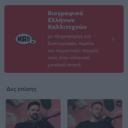
Βιογραφικά
Ελλήνων
Καλλιτεχνών
με πληροφορίες για
δισκογραφία, πορεία
και σημαντικές στιγμές
τους στην ελληνική
μουσική σκηνή
Δες επίσης