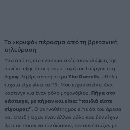
Το «κρυφό» πέρασμα από τη βρετανική
τηλεόραση
Μια από τις πιο εντυπωσιακές αποκαλύψεις της
συνέντευξης ήταν η συμμετοχή του Γιώργου στη
δημοφιλή βρετανική σειρά
The Durrells
. «Πολύ
τυχαία είχε γίνει το ’19. Μου είχαν στείλει ένα
κάστινγκ για έναν ρόλο μηχανόβιου.
Πήγα στο
κάστινγκ, με πήραν και είπα: “παιδιά είστε
σίγουροι;”
. Ο σκηνοθέτης μου είπε ότι του άρεσα
και επειδή είχαν έναν άλλον ρόλο που δεν είχαν
βρει σε ποιον να τον δώσουν, τον συνέπτυξαν με