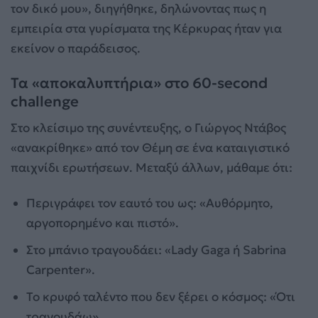
τον δικό μου», διηγήθηκε, δηλώνοντας πως η
εμπειρία στα γυρίσματα της Κέρκυρας ήταν για
εκείνον ο παράδεισος.
Τα «αποκαλυπτήρια» στο 60-second
challenge
Στο κλείσιμο της συνέντευξης, ο Γιώργος Ντάβος
«ανακρίθηκε» από τον Θέμη σε ένα καταιγιστικό
παιχνίδι ερωτήσεων. Μεταξύ άλλων, μάθαμε ότι:
Περιγράφει τον εαυτό του ως: «Αυθόρμητο,
αργοπορημένο και πιστό».
Στο μπάνιο τραγουδάει: «Lady Gaga ή Sabrina
Carpenter».
Το κρυφό ταλέντο που δεν ξέρει ο κόσμος: «Ότι
τραγουδάω».