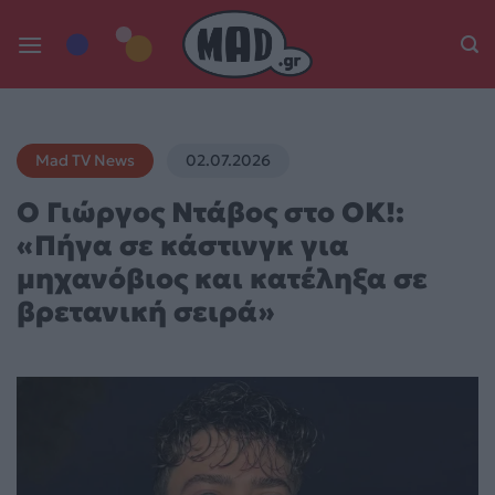
Skip
to
content
Mad TV News
02.07.2026
Ο Γιώργος Ντάβος στο OK!:
«Πήγα σε κάστινγκ για
μηχανόβιος και κατέληξα σε
βρετανική σειρά»