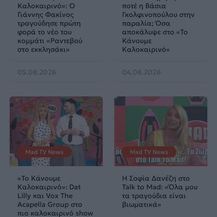
Καλοκαιρινό»: Ο
ποτέ η Βάσια
Γιάννης Φακίνος
Γκολφινοπούλου στην
τραγούδησε πρώτη
παραλία; Όσα
φορά το νέο του
αποκάλυψε στο «Το
κομμάτι «Ραντεβού
Κάνουμε
στο εκκλησάκι»
Καλοκαιρινό»
05.08.2026
04.08.2026
Mad TV News
Mad TV News
«Το Κάνουμε
H Σοφία Δανέζη στο
Καλοκαιρινό»: Dat
Talk to Mad: «Όλα μου
Lilly και Vox The
τα τραγούδια είναι
Acapella Group στο
βιωματικά»
πιο καλοκαιρινό show