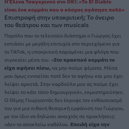
Η Έλενα Τσαγκρινού στο OK!: «Το El Diablo
είναι ένα κομμάτι που ο κόσμος αγάπησε πολύ»
Επιστροφή στην υποκριτική; Το όνειρο
του θεάτρου και των musicals
Παρόλο που το τελευταίο διάστημα ο Γιώργος έχει
εστιάσει με μεγάλη επιτυχία στο περιεχόμενο για
το TikTok, η υποκριτική παραμένει μια φλόγα που
σιγοκαίει μέσα του. «
Στο πρακτικό κομμάτι το
είχα αφήσει πίσω,
να μην πούμε ψέματα. Μέσα
μου όμως εννοείται ποτέ δεν το αφήνω και μου έχει
λείψει αρκετά. Στην καρδούλα μου ας πούμε έχει
λείψει το κάτι τόσο δημιουργικό», εκμυστηρεύτηκε.
Ο Θέμης Γεωργαντάς δεν έκρυψε τον ενθουσιασμό
του για μια πιθανή θεατρική εμφάνιση του Γιώργου,
με τον ίδιο να δηλώνει ανοιχτός σε προκλήσεις:
«Δεν το αποκλείω καθόλου.
Επειδή είχα την