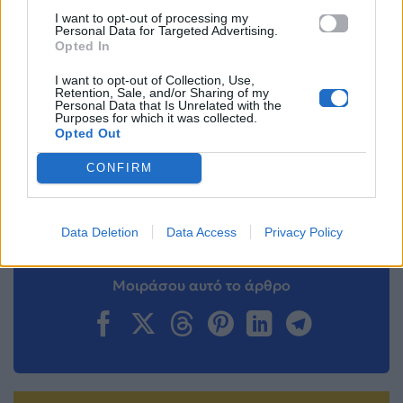
ακολουθήστε μας στο
Instagram
.
I want to opt-out of processing my
Personal Data for Targeted Advertising.
Opted In
OK
Γιώργος Ντάβος
Θέμης Γεωργαντάς
I want to opt-out of Collection, Use,
Retention, Sale, and/or Sharing of my
Ακολουθήστε το
Personal Data that Is Unrelated with the
Mad.gr στο Google
Purposes for which it was collected.
News
Opted Out
CONFIRM
Ακολουθήστε το
Mad.gr στο MSN
Data Deletion
Data Access
Privacy Policy
Μοιράσου αυτό το άρθρο