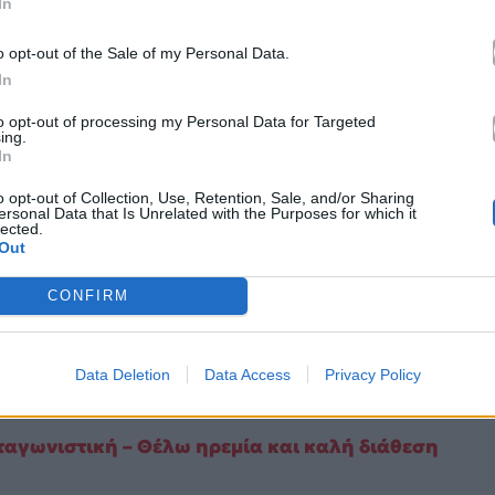
In
o opt-out of the Sale of my Personal Data.
In
to opt-out of processing my Personal Data for Targeted
ing.
In
o opt-out of Collection, Use, Retention, Sale, and/or Sharing
ωρίς, ως μια διέξοδος από την καθημερινότητα και
ersonal Data that Is Unrelated with the Purposes for which it
lected.
που να ταιριάζει στην ένταση που ένιωθε μέσα του,
Out
τας με την πρώτη ματιά που λέει
. Και από τότε
υνειδητοποίησα ότι πρέπει να ασχοληθώ με τη
CONFIRM
ά, αυτό μου έδινε δύναμη να συνεχίσω να
μου,
πήγαινα στο δωμάτιό μου, έβαζα το
Data Deletion
Data Access
Privacy Policy
ου
».
νταγωνιστική – Θέλω ηρεμία και καλή διάθεση