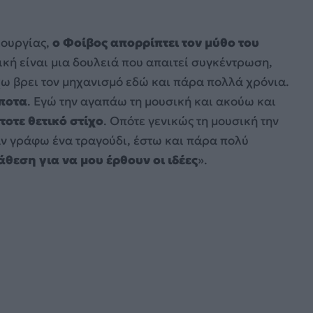
ιουργίας,
ο Φοίβος απορρίπτει τον μύθο του
υσική είναι μια δουλειά που απαιτεί συγκέντρωση,
χω βρει τον μηχανισμό εδώ και πάρα πολλά χρόνια.
ίποτα
. Εγώ την αγαπάω τη μουσική και ακούω και
τοτε θετικό στίχο
. Οπότε γενικώς τη μουσική την
αν γράφω ένα τραγούδι, έστω και πάρα πολύ
άθεση για να μου έρθουν οι ιδέες
».