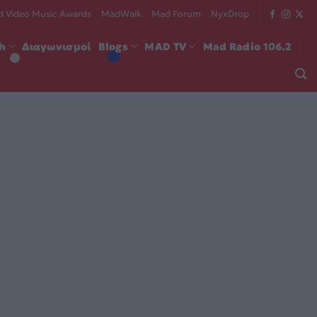
 Video Music Awards
MadWalk
Mad Forum
NyxDrop
ch
Διαγωνισμοί
Blogs
MAD TV
Mad Radio 106.2