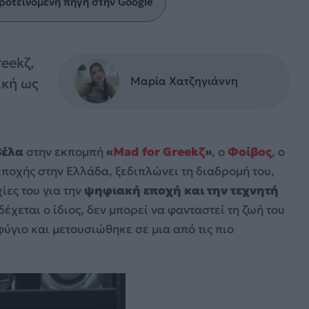
ροτεινόμενη πηγή στην Google
eekζ,
Μαρία Χατζηγιάννη
ική ως
βέλα
στην εκπομπή
«
Mad for Greekζ
»
, ο
Φοίβος
, ο
ποχής στην Ελλάδα, ξεδιπλώνει τη διαδρομή του,
ες του για την
ψηφιακή εποχή και την τεχνητή
έχεται ο ίδιος, δεν μπορεί να φανταστεί τη ζωή του
ύγιο και μετουσιώθηκε σε μια από τις πιο