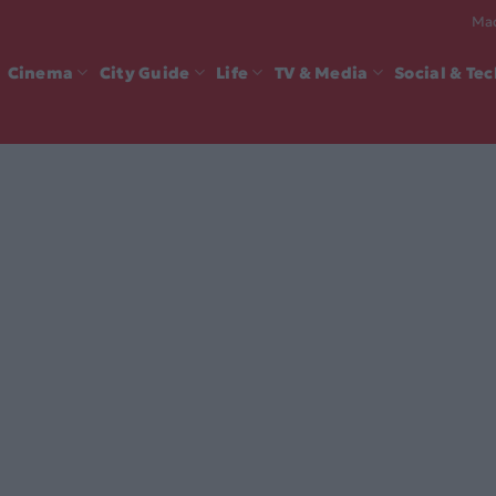
Mad
Cinema
City Guide
Life
TV & Media
Social & Te