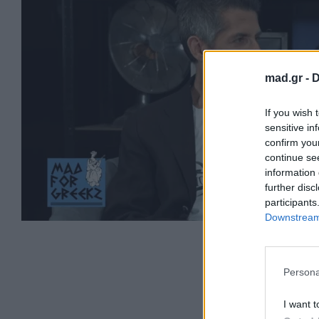
mad.gr -
D
If you wish 
sensitive in
confirm you
continue se
information 
further disc
participants
Downstream 
Persona
I want t