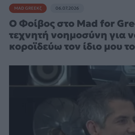
MAD GREEKζ
06.07.2026
O Φοίβος στο Mad for Gr
τεχνητή νοημοσύνη για ν
κοροϊδεύω τον ίδιο μου τ