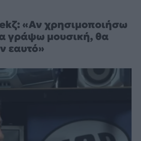
eekζ: «Αν χρησιμοποιήσω
α γράψω μουσική, θα
ον εαυτό»