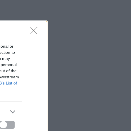
sonal or
ection to
ou may
 personal
out of the
 downstream
B’s List of