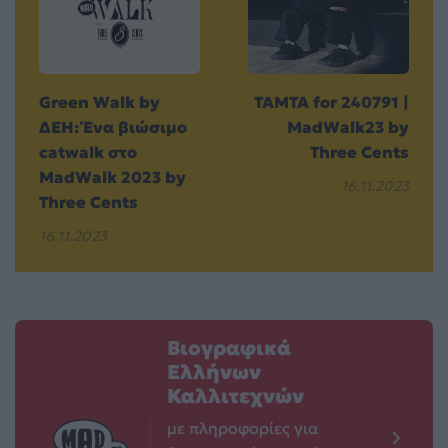
Green Walk by
ΤΑΜΤΑ for 240791 |
ΔΕΗ: Ένα βιώσιμο
MadWalk23 by
catwalk στο
Three Cents
MadWalk 2023 by
16.11.2023
Three Cents
16.11.2023
Βιογραφικά
Ελλήνων
Καλλιτεχνών
με πληροφορίες για