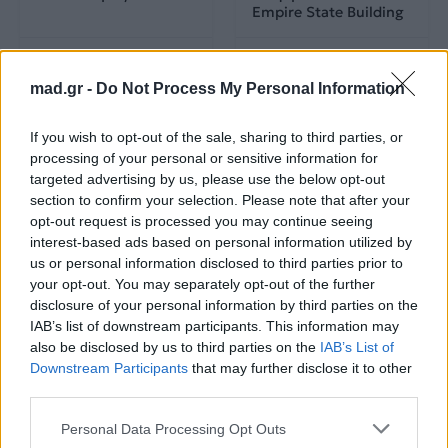
Empire State Building
04.07.2026
02.07.2026
mad.gr -
Do Not Process My Personal Information
If you wish to opt-out of the sale, sharing to third parties, or
processing of your personal or sensitive information for
targeted advertising by us, please use the below opt-out
section to confirm your selection. Please note that after your
opt-out request is processed you may continue seeing
News
Corporate News
interest-based ads based on personal information utilized by
us or personal information disclosed to third parties prior to
Πανελλαδικές 2026:
Μία κάρτα για όλες τις
your opt-out. You may separately opt-out of the further
Στην κορυφή των
προνοιακές παροχές!
disclosure of your personal information by third parties on the
βαθμολογιών η
IAB’s list of downstream participants. This information may
Λαρισαία Ιωάννα
also be disclosed by us to third parties on the
IAB’s List of
Παπακώστα με 19.780
μόρια
Downstream Participants
that may further disclose it to other
third parties.
26.06.2026
26.06.2026
Personal Data Processing Opt Outs