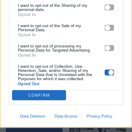
I want to opt-out of the Sharing of my
personal data.
Opted In
I want to opt-out of the Sale of my
Personal Data.
Opted In
Life
Life
I want to opt-out of processing my
Personal Data for Targeted Advertising.
Πού να μην
AKTOR: Δίπλα στους
Opted In
κολυμπήσεις στην
νέους επιστήμονες με
Αττική: Οι 29
το πρόγραμμα
I want to opt-out of Collection, Use,
Retention, Sale, and/or Sharing of my
ακατάλληλες παραλίες
υποτροφιών
Personal Data that Is Unrelated with the
AKTOR4TheFuture
Purposes for which it was collected.
Opted Out
25.06.2026
04.06.2026
CONFIRM
Data Deletion
Data Access
Privacy Policy