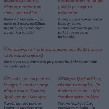
Χωνάκι ή κυπελλάκι; Σε
Αυτός είναι ο λόγος που οι
αυτά τα 5 παγωτατζίδικα
beauty lovers
της Αθήνας η απάντηση
αντικαθιστούν το μαύρο
είναι…και τα δύο!
μολύβι με καφέ το
καλοκαίρι
Αυτά είναι τα 4 prints στα μαγιό που θα βλέπεις σε κάθε
παραλία φέτος!
Πεινάς και εσύ μετά το
Πώς να ξεφλουδίζεις
ξενύχτι; 5 καντίνες στην
εύκολα το σκόρδο – Το