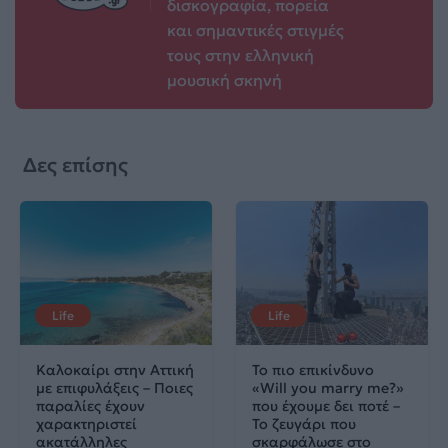
δισκογραφία, πορεία
και σημαντικές στιγμές
τους στην ελληνική
μουσική σκηνή
Δες επίσης
Life
Life
Καλοκαίρι στην Αττική
Το πιο επικίνδυνο
με επιφυλάξεις – Ποιες
«Will you marry me?»
παραλίες έχουν
που έχουμε δει ποτέ –
χαρακτηριστεί
Το ζευγάρι που
ακατάλληλες
σκαρφάλωσε στο