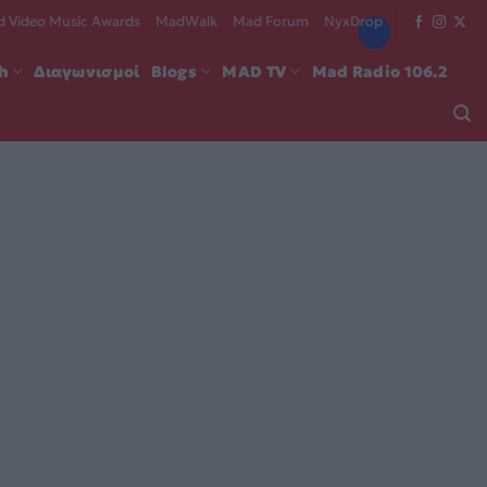
 Video Music Awards
MadWalk
Mad Forum
NyxDrop
ch
Διαγωνισμοί
Blogs
MAD TV
Mad Radio 106.2