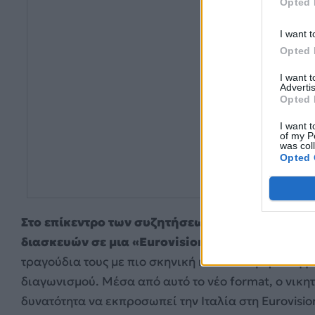
Opted 
I want t
Opted 
I want 
Advertis
Opted 
I want t
of my P
was col
Opted 
Στο επίκεντρο των συζητήσεων βρίσκεται η ιδέ
διασκευών σε μια «Eurovision Night»
, όπου οι 
τραγούδια τους με πιο σκηνική και διεθνή προσέγ
διαγωνισμού. Μέσα από αυτό το νέο format, ο νικητ
δυνατότητα να εκπροσωπεί την Ιταλία στη Eurovision