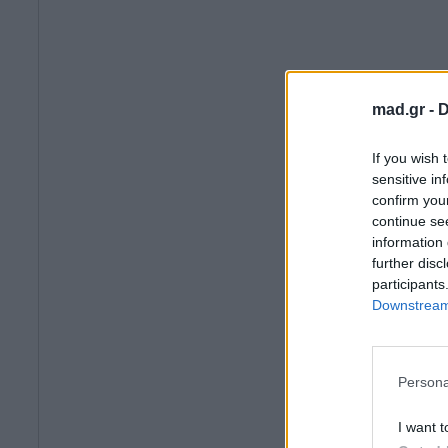
mad.gr -
D
If you wish 
sensitive in
confirm you
continue se
information 
further disc
participants
Downstream 
Persona
I want t