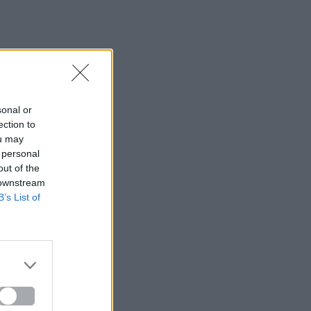
sonal or
ection to
ou may
 personal
out of the
 downstream
B’s List of