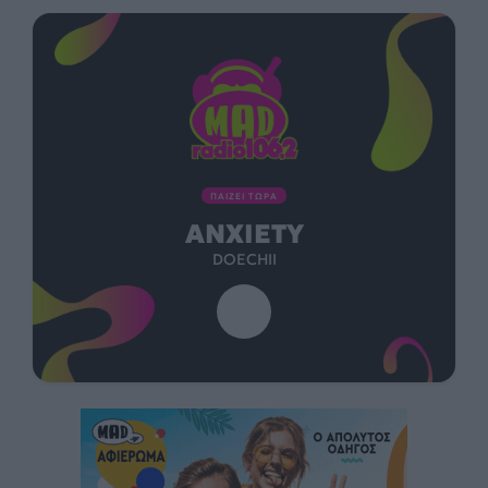
ΠΑΙΖΕΙ ΤΩΡΑ
ANXIETY
DOECHII