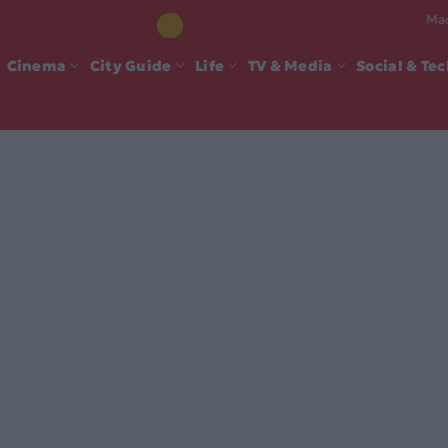
Mad
Cinema
City Guide
Life
TV & Media
Social & Te