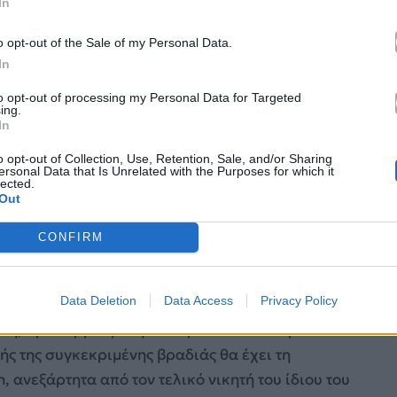
In
o opt-out of the Sale of my Personal Data.
In
to opt-out of processing my Personal Data for Targeted
ing.
In
o opt-out of Collection, Use, Retention, Sale, and/or Sharing
ersonal Data that Is Unrelated with the Purposes for which it
lected.
Out
CONFIRM
α να μετατραπεί η παραδοσιακή βραδιά των
Data Deletion
Data Access
Privacy Policy
διαγωνιζόμενοι θα παρουσιάζουν εκ νέου τα
γιση, προσαρμοσμένη στα πρότυπα του ευρωπαϊκού
ής της συγκεκριμένης βραδιάς θα έχει τη
, ανεξάρτητα από τον τελικό νικητή του ίδιου του