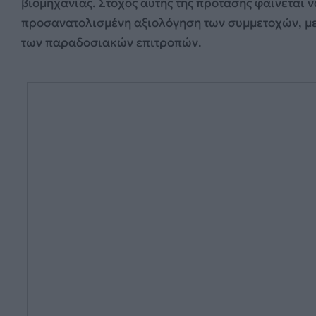
βιομηχανίας. Στόχος αυτής της πρότασης φαίνεται ν
προσανατολισμένη αξιολόγηση των συμμετοχών, μει
των παραδοσιακών επιτροπών.