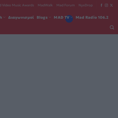
 Video Music Awards
MadWalk
Mad Forum
NyxDrop
ch
Διαγωνισμοί
Blogs
MAD TV
Mad Radio 106.2