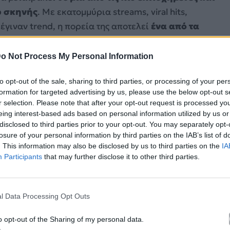
p σκηνής
. Με εκατομμύρια streams, viral hits,
έγιναν trend, η πορεία της αποτελεί
ένα από τα
ελληνικής μουσικής.
o Not Process My Personal Information
to opt-out of the sale, sharing to third parties, or processing of your per
formation for targeted advertising by us, please use the below opt-out s
r selection. Please note that after your opt-out request is processed y
eing interest-based ads based on personal information utilized by us or
disclosed to third parties prior to your opt-out. You may separately opt-
losure of your personal information by third parties on the IAB’s list of
. This information may also be disclosed by us to third parties on the
IA
Participants
that may further disclose it to other third parties.
l Data Processing Opt Outs
o opt-out of the Sharing of my personal data.