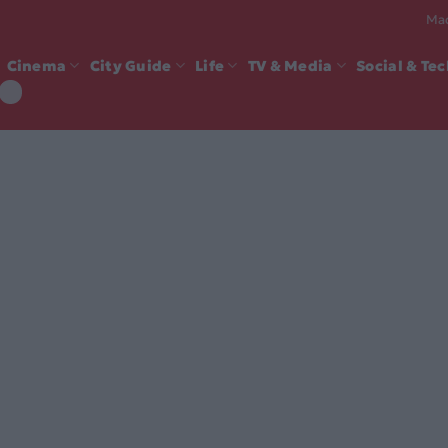
Mad
Cinema
City Guide
Life
TV & Media
Social & Te