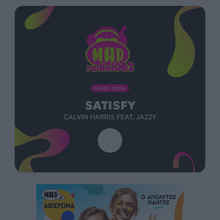
ΠΑΙΖΕΙ ΤΩΡΑ
SATISFY
CALVIN HARRIS FEAT. JAZZY