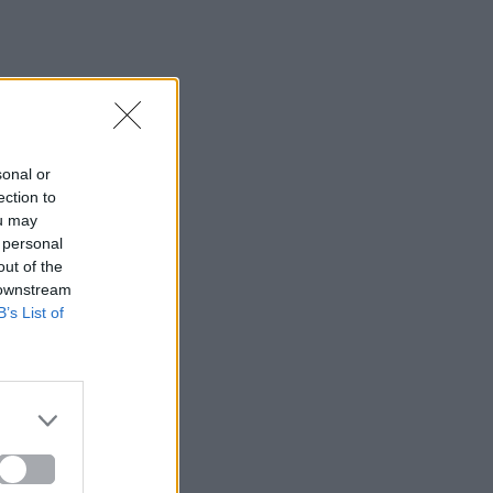
sonal or
ection to
ou may
 personal
out of the
 downstream
B’s List of