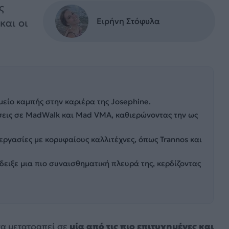
ς
Ειρήνη Στόφυλα
και οι
μείο καμπής στην καριέρα της Josephine.
σεις σε MadWalk και Mad VMA, καθιερώνοντας την ως
εργασίες με κορυφαίους καλλιτέχνες, όπως Trannos και
έδειξε μια πιο συναισθηματική πλευρά της, κερδίζοντας
να μετατραπεί σε
μία από τις πιο επιτυχημένες και