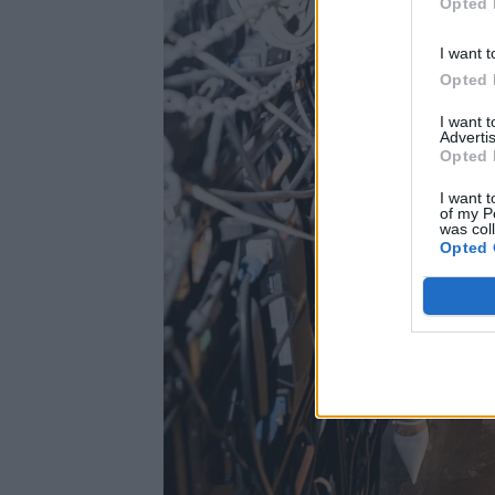
Opted 
I want t
Opted 
I want 
Advertis
Opted 
I want t
of my P
was col
Opted 