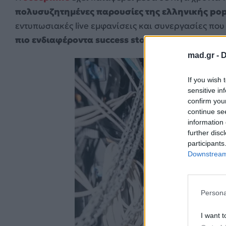
πολυσυζητημένες παρουσίες της ελληνικής po
εντυπωσιακές live εμφανίσεις και συνεργασίες που 
πιο ενδιαφέροντα success stories
της σύγχρονης 
mad.gr -
D
If you wish 
sensitive in
confirm you
continue se
information 
further disc
participants
Downstream 
Persona
I want t