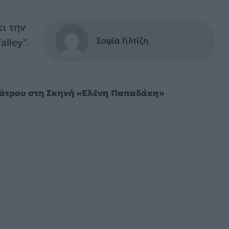
ει την
Σοφία Γιλτίζη
lley".
Θεάτρου στη Σκηνή «Ελένη Παπαδάκη»