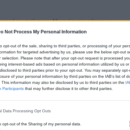
ποτικό του αντίγραφο; Μπορεί το πρωτότυπο να
νθρωποειδές αντίγραφό του; Ανταγωνίζονται μεταξύ
o Not Process My Personal Information
to opt-out of the sale, sharing to third parties, or processing of your per
ρφόρμανς
Uncanny Valley
, μια πρωτοποριακή
formation for targeted advertising by us, please use the below opt-out s
r selection. Please note that after your opt-out request is processed y
μάδα
Rimini Protokoll
. Αυτή η πολυαναμενόμενη
eing interest-based ads based on personal information utilized by us or
ΐου 2024
στο
Θέατρο REX του Εθνικού Θεάτρου
disclosed to third parties prior to your opt-out. You may separately opt-
ειακής διοργάνωσης του φεστιβάλ για τα 20
losure of your personal information by third parties on the IAB’s list of
. This information may also be disclosed by us to third parties on the
IA
Participants
that may further disclose it to other third parties.
 της λεπτής γραμμής μεταξύ ανθρώπου και
αμφισβητεί τις αντιλήψεις μας για την ταυτότητα
l Data Processing Opt Outs
να animatronic αντίγραφο του θεατρικού συγγραφέα
ι τη θέση του συγγραφέα, προκαλεί βαθύ
o opt-out of the Sharing of my personal data.