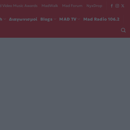
 Video Music Awards
MadWalk
Mad Forum
NyxDrop
ch
Διαγωνισμοί
Blogs
MAD TV
Mad Radio 106.2