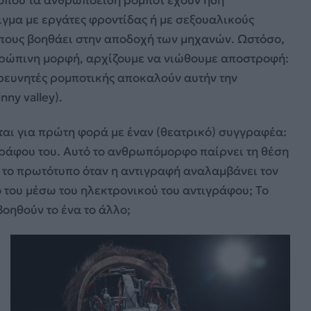
, όπου τα ανθρωποειδή ρομπότ έχουν ήδη
ιγμα με εργάτες φροντίδας ή με σεξουαλικούς
ώπους βοηθάει στην αποδοχή των μηχανών. Ωστόσο,
θρώπινη μορφή, αρχίζουμε να νιώθουμε αποστροφή:
 ερευνητές ρομποτικής αποκαλούν αυτήν την
ny valley).
εται για πρώτη φορά με έναν (θεατρικό) συγγραφέα:
γράφου του. Αυτό το ανθρωπόμορφο παίρνει τη θέση
ια το πρωτότυπο όταν η αντιγραφή αναλαμβάνει τον
 του μέσω του ηλεκτρονικού του αντιγράφου; Το
βοηθούν το ένα το άλλο;