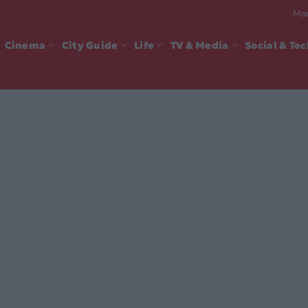
Mad
Cinema
City Guide
Life
TV & Media
Social & Te