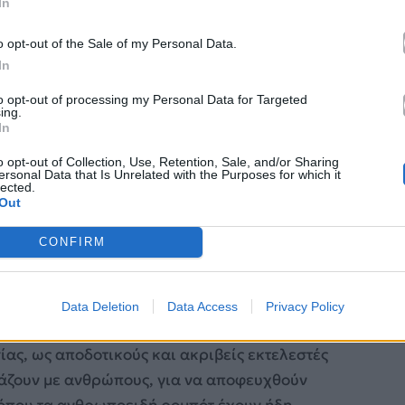
ωτότυπου και του ηλεκτρονικού του αντιγράφου.
In
o opt-out of the Sale of my Personal Data.
In
to opt-out of processing my Personal Data for Targeted
ing.
In
o opt-out of Collection, Use, Retention, Sale, and/or Sharing
ersonal Data that Is Unrelated with the Purposes for which it
lected.
Out
CONFIRM
Data Deletion
Data Access
Privacy Policy
ας, ως αποδοτικούς και ακριβείς εκτελεστές
ιάζουν με ανθρώπους, για να αποφευχθούν