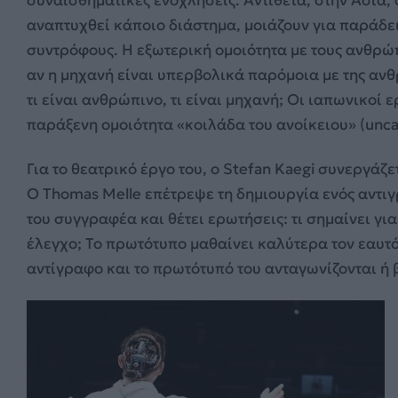
συναισθηματικές ενοχλήσεις. Αντίθετα, στην Ασία
αναπτυχθεί κάποιο διάστημα, μοιάζουν για παράδε
συντρόφους. Η εξωτερική ομοιότητα με τους ανθρ
αν η μηχανή είναι υπερβολικά παρόμοια με της αν
τι είναι ανθρώπινο, τι είναι μηχανή; Οι ιαπωνικοί
παράξενη ομοιότητα «κοιλάδα του ανοίκειου» (uncan
Για το θεατρικό έργο του, ο Stefan Kaegi συνεργάζ
Ο Thomas Melle επέτρεψε τη δημιουργία ενός αντι
του συγγραφέα και θέτει ερωτήσεις: τι σημαίνει γ
έλεγχο; Το πρωτότυπο μαθαίνει καλύτερα τον εαυτό
αντίγραφο και το πρωτότυπό του ανταγωνίζονται ή 