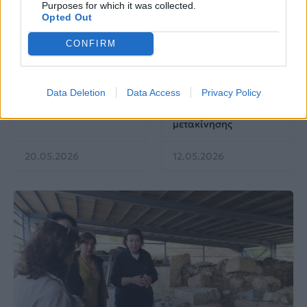
Purposes for which it was collected.
Opted Out
EUROVISION
Go out
CONFIRM
ΕΡΤ: Εντυπωσιακή
Ηλεκτρικά πατίνια:
αύξηση κερδοφορίας
Μεταφορικό μέσο ή
Data Deletion
Data Access
Privacy Policy
στη φετινή Eurovision
«παγίδα» θανάτου;
Οδηγός ασφαλούς
μετακίνησης
20.05.2026
12.05.2026