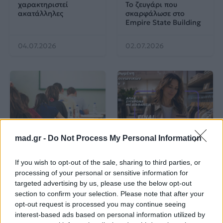
χαρακτηριστεί
Το ζευγάρι που
ακατάλληλες
σκαρφάλωσε στο
Empire State Building
04.07.2026
02.07.2026
News
Corporate News
mad.gr -
Do Not Process My Personal Information
Πανελλαδικές 2026:
Μία κάρτα για όλες τις
If you wish to opt-out of the sale, sharing to third parties, or
Στην κορυφή των
προνοιακές παροχές!
βαθμολογιών η
processing of your personal or sensitive information for
Λαρισαία Ιωάννα
targeted advertising by us, please use the below opt-out
Παπακώστα με 19.780
section to confirm your selection. Please note that after your
μόρια
opt-out request is processed you may continue seeing
interest-based ads based on personal information utilized by