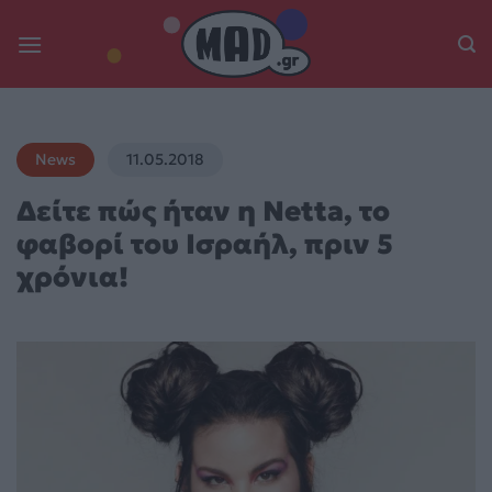
Skip
to
content
News
11.05.2018
Δείτε πώς ήταν η Netta, το
φαβορί του Ισραήλ, πριν 5
χρόνια!