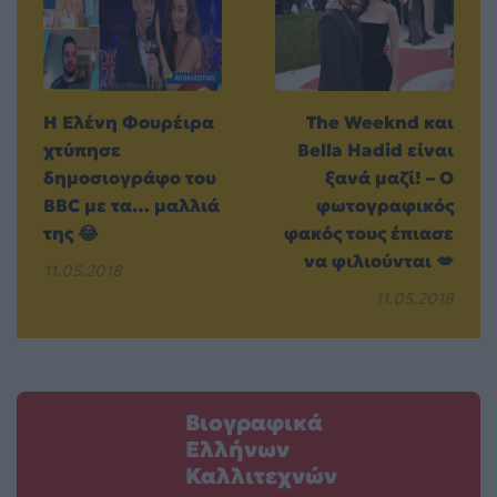
Η Ελένη Φουρέιρα
The Weeknd και
χτύπησε
Bella Hadid είναι
δημοσιογράφο του
ξανά μαζί! – Ο
BBC με τα… μαλλιά
φωτογραφικός
της 😂
φακός τους έπιασε
να φιλιούνται 💋
11.05.2018
11.05.2018
Βιογραφικά
Ελλήνων
Καλλιτεχνών