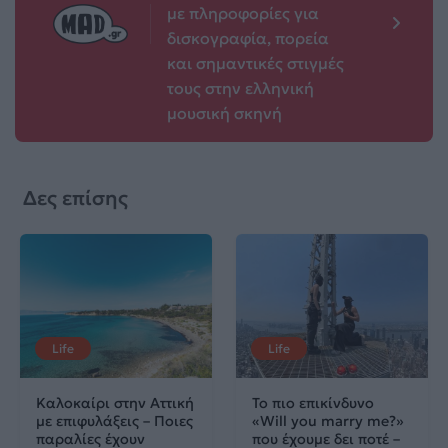
με πληροφορίες για
δισκογραφία, πορεία
και σημαντικές στιγμές
τους στην ελληνική
μουσική σκηνή
Δες επίσης
Life
Life
Καλοκαίρι στην Αττική
Το πιο επικίνδυνο
με επιφυλάξεις – Ποιες
«Will you marry me?»
παραλίες έχουν
που έχουμε δει ποτέ –