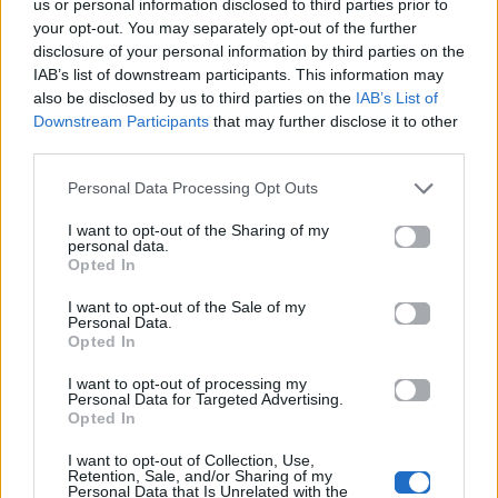
26.06.2026
26.06.2026
us or personal information disclosed to third parties prior to
your opt-out. You may separately opt-out of the further
disclosure of your personal information by third parties on the
IAB’s list of downstream participants. This information may
also be disclosed by us to third parties on the
IAB’s List of
Downstream Participants
that may further disclose it to other
third parties.
Life
Life
Personal Data Processing Opt Outs
I want to opt-out of the Sharing of my
Πού να μην
AKTOR: Δίπλα στους
personal data.
κολυμπήσεις στην
νέους επιστήμονες με
Opted In
Αττική: Οι 29
το πρόγραμμα
ακατάλληλες παραλίες
υποτροφιών
I want to opt-out of the Sale of my
Personal Data.
AKTOR4TheFuture
Opted In
25.06.2026
04.06.2026
I want to opt-out of processing my
Personal Data for Targeted Advertising.
Opted In
I want to opt-out of Collection, Use,
Retention, Sale, and/or Sharing of my
Personal Data that Is Unrelated with the