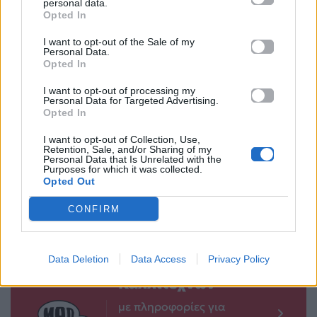
personal data.
Opted In
I want to opt-out of the Sale of my
Personal Data.
Opted In
Sapranov ft. Hawk:
Μιθριδάτης:
I want to opt-out of processing my
Η συνεργασία
Αντιδράσεις για
Personal Data for Targeted Advertising.
κορυφής
την υποψηφιότητα
Opted In
“Mercedi” τώρα
του σε ψηφοδέλτιο
I want to opt-out of Collection, Use,
και σε music video
κόμματος
Retention, Sale, and/or Sharing of my
Personal Data that Is Unrelated with the
Purposes for which it was collected.
02.04.2023
03.04.2023
Opted Out
CONFIRM
Βιογραφικά
Data Deletion
Data Access
Privacy Policy
Ελλήνων
Καλλιτεχνών
με πληροφορίες για