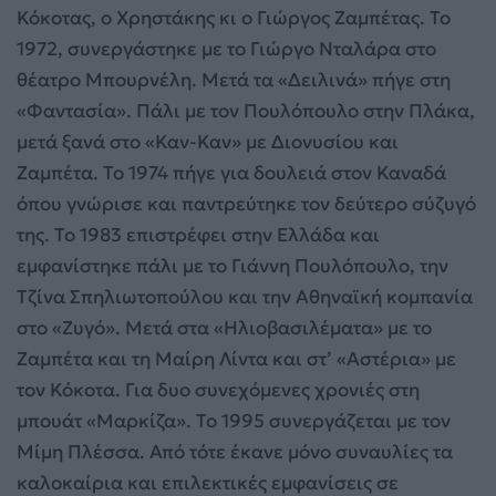
Κόκοτας, ο Χρηστάκης κι ο Γιώργος Ζαμπέτας. Το
1972, συνεργάστηκε με το Γιώργο Νταλάρα στο
θέατρο Μπουρνέλη. Μετά τα «Δειλινά» πήγε στη
«Φαντασία». Πάλι με τον Πουλόπουλο στην Πλάκα,
μετά ξανά στο «Καν-Καν» με Διονυσίου και
Ζαμπέτα. Το 1974 πήγε για δουλειά στον Καναδά
όπου γνώρισε και παντρεύτηκε τον δεύτερο σύζυγό
της. Το 1983 επιστρέφει στην Ελλάδα και
εμφανίστηκε πάλι με το Γιάννη Πουλόπουλο, την
Τζίνα Σπηλιωτοπούλου και την Αθηναϊκή κομπανία
στο «Ζυγό». Μετά στα «Ηλιοβασιλέματα» με το
Ζαμπέτα και τη Μαίρη Λίντα και στ’ «Αστέρια» με
τον Κόκοτα. Για δυο συνεχόμενες χρονιές στη
μπουάτ «Μαρκίζα». Το 1995 συνεργάζεται με τον
Μίμη Πλέσσα. Από τότε έκανε μόνο συναυλίες τα
καλοκαίρια και επιλεκτικές εμφανίσεις σε