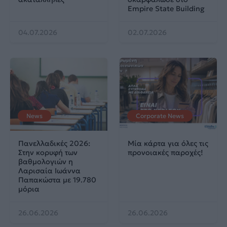
Empire State Building
04.07.2026
02.07.2026
News
Corporate News
Πανελλαδικές 2026:
Μία κάρτα για όλες τις
Στην κορυφή των
προνοιακές παροχές!
βαθμολογιών η
Λαρισαία Ιωάννα
Παπακώστα με 19.780
μόρια
26.06.2026
26.06.2026