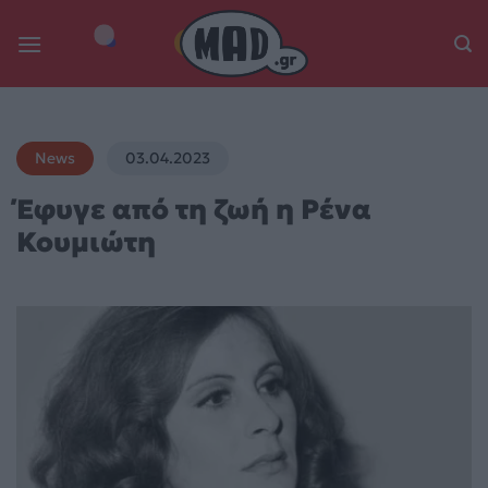
Skip
to
content
News
03.04.2023
Έφυγε από τη ζωή η Ρένα
Κουμιώτη