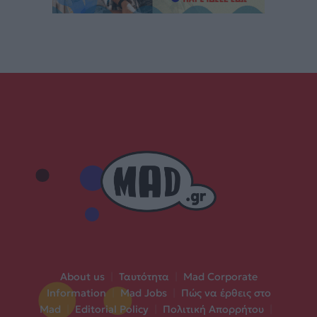
About us
|
Ταυτότητα
|
Mad Corporate
Information
|
Mad Jobs
|
Πώς να έρθεις στο
Mad
|
Editorial Policy
|
Πολιτική Απορρήτου
|