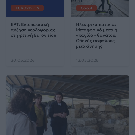
EUROVISION
Go out
ΕΡΤ: Εντυπωσιακή
Ηλεκτρικά πατίνια:
αύξηση κερδοφορίας
Μεταφορικό μέσο ή
στη φετινή Eurovision
«παγίδα» θανάτου;
Οδηγός ασφαλούς
μετακίνησης
20.05.2026
12.05.2026