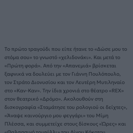
Το πρώτο τραγούδι που είπε ήτανε το «Δώσε μου το
στόμα σου» το γνωστό «χελιδονάκι». Και μετά το
«Πρώτη φορά». Από την «Απανεμιά» βρίσκεται
ξαφνικά να δουλεύει με τον Γιάννη Πουλόπουλο,
τον Στράτο Διονυσίου και τον Λευτέρη Μυτιληναίο
στο «Καν-Καν». Την ίδια χρονιά στο θέατρο «REX»
στον θεατρικό «Δρόμο». Ακολουθούν στη
δισκογραφία «Σταμάτησε του ρολογιού οι δείχτες»,
«Άναψε καινούργιο μου φεγγάρι» του Μίμη
Πλέσσα, και συμμετείχε στους δίσκους «Ώρες» και
«Θαλσσσινό τριφύλλι» του Λίνου Κόκοτου.