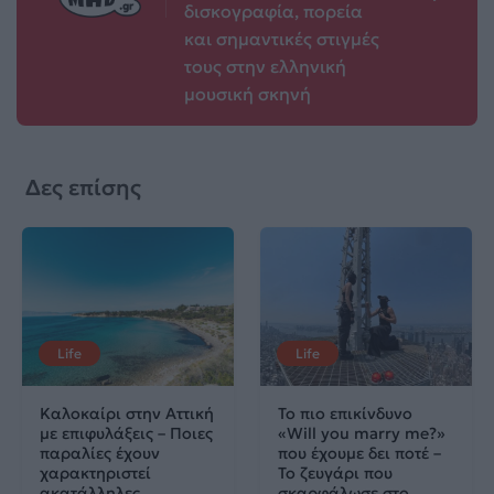
δισκογραφία, πορεία
και σημαντικές στιγμές
τους στην ελληνική
μουσική σκηνή
Δες επίσης
Life
Life
Καλοκαίρι στην Αττική
Το πιο επικίνδυνο
με επιφυλάξεις – Ποιες
«Will you marry me?»
παραλίες έχουν
που έχουμε δει ποτέ –
χαρακτηριστεί
Το ζευγάρι που
ακατάλληλες
σκαρφάλωσε στο