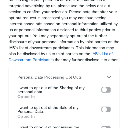
targeted advertising by us, please use the below opt-out
section to confirm your selection. Please note that after your
Καλοκαίρι στην Αττική
Το πιο επικίνδυνο
opt-out request is processed you may continue seeing
με επιφυλάξεις – Ποιες
«Will you marry me?»
interest-based ads based on personal information utilized by
παραλίες έχουν
που έχουμε δει ποτέ –
us or personal information disclosed to third parties prior to
χαρακτηριστεί
Το ζευγάρι που
ακατάλληλες
σκαρφάλωσε στο
your opt-out. You may separately opt-out of the further
Empire State Building
disclosure of your personal information by third parties on the
IAB’s list of downstream participants. This information may
also be disclosed by us to third parties on the
IAB’s List of
04.07.2026
02.07.2026
Downstream Participants
that may further disclose it to other
third parties.
Personal Data Processing Opt Outs
I want to opt-out of the Sharing of my
personal data.
Opted In
News
Corporate News
I want to opt-out of the Sale of my
Personal Data.
Opted In
Πανελλαδικές 2026:
Μία κάρτα για όλες τις
Στην κορυφή των
προνοιακές παροχές!
βαθμολογιών η
I want to opt-out of processing my