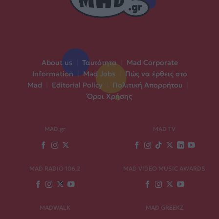
About us
|
Ταυτότητα
|
Mad Corporate
Information
|
Mad Jobs
|
Πώς να έρθεις στο
Mad
|
Editorial Policy
|
Πολιτική Απορρήτου
|
Όροι Χρήσης
MAD.gr
MAD TV
MAD RADIO 106,2
MAD VIDEO MUSIC AWARDS
MADWALK
MAD GREEKZ