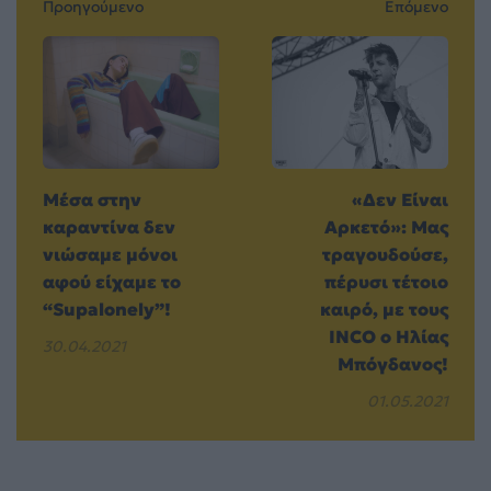
Προηγούμενο
Επόμενο
Μέσα στην
«Δεν Είναι
καραντίνα δεν
Αρκετό»: Μας
νιώσαμε μόνοι
τραγουδούσε,
αφού είχαμε το
πέρυσι τέτοιο
“Supalonely”!
καιρό, με τους
INCO ο Ηλίας
30.04.2021
Μπόγδανος!
01.05.2021