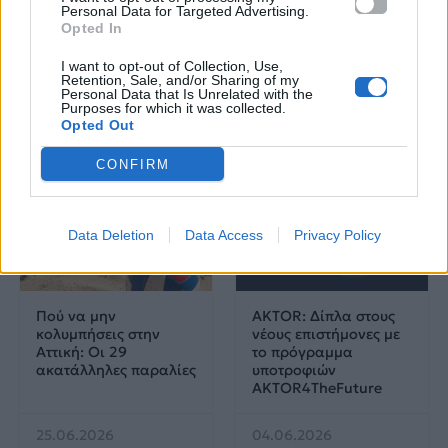
Personal Data for Targeted Advertising.
Λαρισαία Ιωάννα
Opted In
Παπακώστα με 19.780
μόρια
I want to opt-out of Collection, Use,
Retention, Sale, and/or Sharing of my
Personal Data that Is Unrelated with the
26.06.2026
26.06.2026
Purposes for which it was collected.
Opted Out
CONFIRM
Data Deletion
Data Access
Privacy Policy
Life
Life
Πού να μην
AKTOR: Δίπλα στους
κολυμπήσεις στην
νέους επιστήμονες με
Αττική: Οι 29
το πρόγραμμα
ακατάλληλες παραλίες
υποτροφιών
AKTOR4TheFuture
25.06.2026
04.06.2026