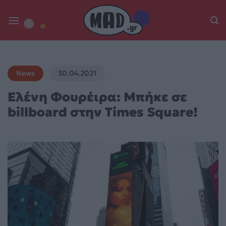
Skip
to
content
News
30.04.2021
Ελένη Φουρέιρα: Μπήκε σε
billboard στην Times Square!