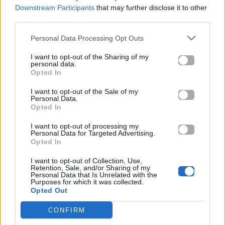
Downstream Participants
that may further disclose it to other
third parties.
Personal Data Processing Opt Outs
I want to opt-out of the Sharing of my
personal data.
Opted In
Προηγούμενο
Επόμενο
I want to opt-out of the Sale of my
Personal Data.
Opted In
I want to opt-out of processing my
Personal Data for Targeted Advertising.
Opted In
I want to opt-out of Collection, Use,
Μπορείς και εσύ να
Ανακοινώθηκε η
Retention, Sale, and/or Sharing of my
Personal Data that Is Unrelated with the
πας διακοπές με
μαγική τριάδα της
Purposes for which it was collected.
την Megan Thee
νέας σειράς Harry
Opted Out
Stallion και τη
Potter
CONFIRM
Sabrina Carpenter
28.05.2025