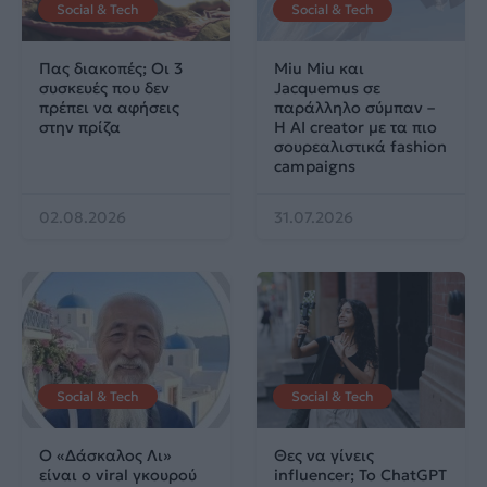
Social & Tech
Social & Tech
Πας διακοπές; Οι 3
Miu Miu και
συσκευές που δεν
Jacquemus σε
πρέπει να αφήσεις
παράλληλο σύμπαν –
στην πρίζα
Η AI creator με τα πιο
σουρεαλιστικά fashion
campaigns
02.08.2026
31.07.2026
Social & Tech
Social & Tech
Ο «Δάσκαλος Λι»
Θες να γίνεις
είναι ο viral γκουρού
influencer; Το ChatGPT