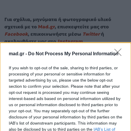
Για σχόλια, μηνύματα ή φωτογραφικό υλικό
σχετικά με το
Mad.gr
, επισκεφτείτε μας στο
Facebook
, επικοινωνήστε μέσω
Twitter
ή
ακολουθήστε μας στο
Instagram
.
mad.gr -
Do Not Process My Personal Information
Fortnite
Βιντεοπαιχνίδια
Τεχνολογία
If you wish to opt-out of the sale, sharing to third parties, or
Ακολουθήστε το
processing of your personal or sensitive information for
Mad.gr στο Google
targeted advertising by us, please use the below opt-out
News
section to confirm your selection. Please note that after your
opt-out request is processed you may continue seeing
Ακολουθήστε το
interest-based ads based on personal information utilized by
Mad.gr στο MSN
us or personal information disclosed to third parties prior to
your opt-out. You may separately opt-out of the further
disclosure of your personal information by third parties on the
IAB’s list of downstream participants. This information may
also be disclosed by us to third parties on the
IAB’s List of
Μοιράσου αυτό το άρθρο