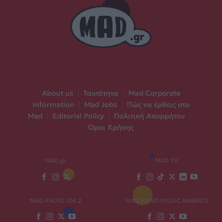
About us
|
Ταυτότητα
|
Mad Corporate
Information
|
Mad Jobs
|
Πώς να έρθεις στο
Mad
|
Editorial Policy
|
Πολιτική Απορρήτου
|
Όροι Χρήσης
MAD.gr
MAD TV
MAD RADIO 106,2
MAD VIDEO MUSIC AWARDS