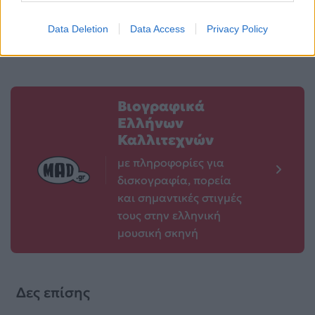
μέσω Airbnb
28.05.2025
Data Deletion
Data Access
Privacy Policy
Βιογραφικά
Ελλήνων
Καλλιτεχνών
με πληροφορίες για
δισκογραφία, πορεία
και σημαντικές στιγμές
τους στην ελληνική
μουσική σκηνή
Δες επίσης