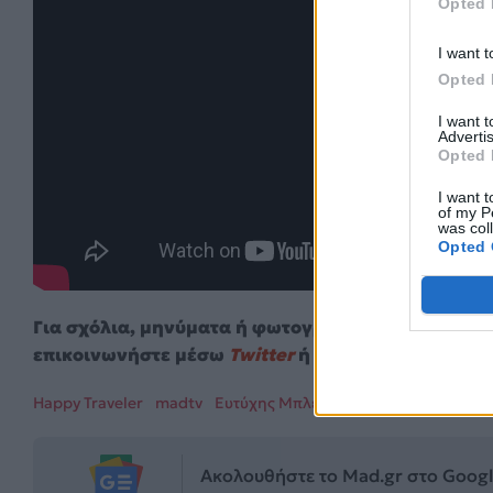
Opted 
I want t
Opted 
I want 
Advertis
Opted 
I want t
of my P
was col
Opted 
Για σχόλια, μηνύματα ή φωτογραφικό υλικό σχετι
επικοινωνήστε μέσω
Twitter
ή ακολουθήστε μας σ
Happy Traveler
madtv
Ευτύχης Μπλέτσας
Ακολουθήστε το Mad.gr στο Goog