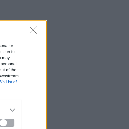
sonal or
ection to
ou may
 personal
out of the
 downstream
B’s List of