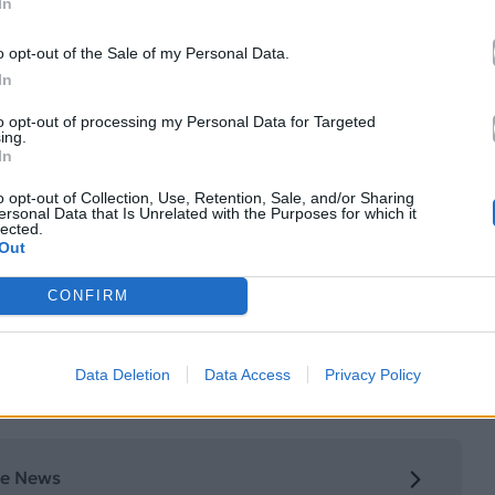
In
o opt-out of the Sale of my Personal Data.
In
to opt-out of processing my Personal Data for Targeted
ing.
In
o opt-out of Collection, Use, Retention, Sale, and/or Sharing
ersonal Data that Is Unrelated with the Purposes for which it
lected.
Out
CONFIRM
κά με το
Mad.gr
, επισκεφτείτε μας στο
Facebook
,
το
Instagram
.
Data Deletion
Data Access
Privacy Policy
le News