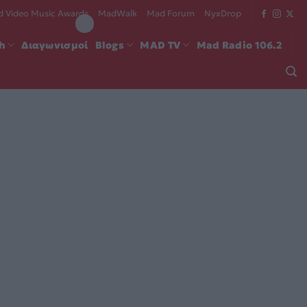
 Video Music Awards
MadWalk
Mad Forum
NyxDrop
ch
Διαγωνισμοί
Blogs
MAD TV
Mad Radio 106.2