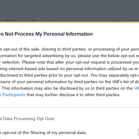
ρα, 236 επεισόδια και έχει επισκεφτεί περισσότερες
Μπλέτσας
ξεκινάει την 7η ταξιδιωτική σεζόν, με
o Not Process My Personal Information
τειες και επιθυμία να μοιραστεί με τους τηλεθεατές
πειρίες.
to opt-out of the sale, sharing to third parties, or processing of your per
formation for targeted advertising by us, please use the below opt-out s
r selection. Please note that after your opt-out request is processed y
eing interest-based ads based on personal information utilized by us or
disclosed to third parties prior to your opt-out. You may separately opt-
losure of your personal information by third parties on the IAB’s list of
. This information may also be disclosed by us to third parties on the
IA
Participants
that may further disclose it to other third parties.
l Data Processing Opt Outs
o opt-out of the Sharing of my personal data.