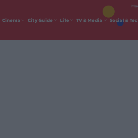
Mad
Cinema
City Guide
Life
TV & Media
Social & Te