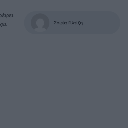
ρέφει
Σοφία Γιλτίζη
χει