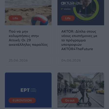
Life
Life
Πού να μην
AKTOR: Δίπλα στους
κολυμπήσεις στην
νέους επιστήμονες με
Αττική: Οι 29
το πρόγραμμα
ακατάλληλες παραλίες
υποτροφιών
AKTOR4TheFuture
25.06.2026
04.06.2026
EUROVISION
Go out