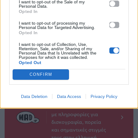
I want to opt-out of the Sale of my
Personal Data.
Opted In
I want to opt-out of processing my
Personal Data for Targeted Advertising.
ΑΙΧΜΕΣ
Δείτε τα ζώδια της
Opted In
Τρίτης 12
12.01.2016
Ιανουαρίου
I want to opt-out of Collection, Use,
Retention, Sale, and/or Sharing of my
Personal Data that Is Unrelated with the
12.01.2016
Purposes for which it was collected.
Opted Out
CONFIRM
Βιογραφικά
Ελλήνων
Data Deletion
Data Access
Privacy Policy
Καλλιτεχνών
με πληροφορίες για
δισκογραφία, πορεία
και σημαντικές στιγμές
τους στην ελληνική