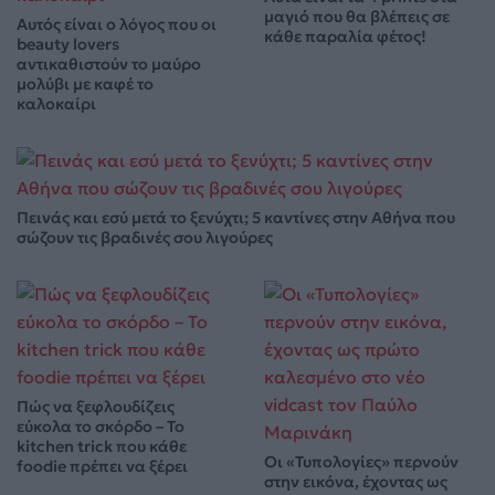
μαγιό που θα βλέπεις σε
Αυτός είναι ο λόγος που οι
κάθε παραλία φέτος!
beauty lovers
αντικαθιστούν το μαύρο
μολύβι με καφέ το
καλοκαίρι
Πεινάς και εσύ μετά το ξενύχτι; 5 καντίνες στην Αθήνα που
σώζουν τις βραδινές σου λιγούρες
Πώς να ξεφλουδίζεις
εύκολα το σκόρδο – Το
kitchen trick που κάθε
Οι «Τυπολογίες» περνούν
foodie πρέπει να ξέρει
στην εικόνα, έχοντας ως