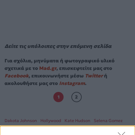
Δείτε τις υπόλοιπες στην επόμενη σελίδα
Για σχόλια, μηνύματα ή φωτογραφικό υλικό
σχετικά με το
Mad.gr
, επισκεφτείτε μας στο
Facebook
, επικοινωνήστε μέσω
Twitter
ή
ακολουθήστε μας στο
Instagram
.
1
2
Dakota Johnson
Hollywood
Kate Hudson
Selena Gomez