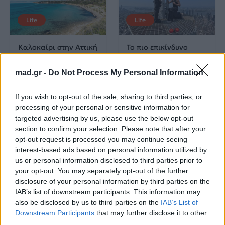
Life
Life
Καλοκαίρι στην Αττική
Το πιο επικίνδυνο
με επιφυλάξεις – Ποιες
«Will you marry me?»
παραλίες έχουν
που έχουμε δει ποτέ –
mad.gr -
Do Not Process My Personal Information
χαρακτηριστεί
Το ζευγάρι που
ακατάλληλες
σκαρφάλωσε στο
Empire State Building
If you wish to opt-out of the sale, sharing to third parties, or
processing of your personal or sensitive information for
04.07.2026
02.07.2026
targeted advertising by us, please use the below opt-out
section to confirm your selection. Please note that after your
opt-out request is processed you may continue seeing
interest-based ads based on personal information utilized by
us or personal information disclosed to third parties prior to
your opt-out. You may separately opt-out of the further
disclosure of your personal information by third parties on the
IAB’s list of downstream participants. This information may
News
Corporate News
also be disclosed by us to third parties on the
IAB’s List of
Downstream Participants
that may further disclose it to other
third parties.