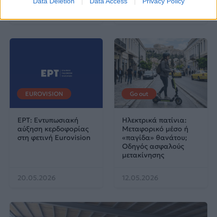
Data Deletion
Data Access
Privacy Policy
25.06.2026
04.06.2026
EUROVISION
Go out
ΕΡΤ: Εντυπωσιακή
Ηλεκτρικά πατίνια:
αύξηση κερδοφορίας
Μεταφορικό μέσο ή
στη φετινή Eurovision
«παγίδα» θανάτου;
Οδηγός ασφαλούς
μετακίνησης
20.05.2026
12.05.2026