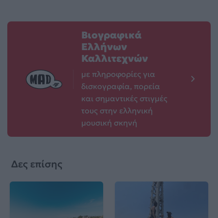
Βιογραφικά
Ελλήνων
Καλλιτεχνών
με πληροφορίες για
δισκογραφία, πορεία
και σημαντικές στιγμές
τους στην ελληνική
μουσική σκηνή
Δες επίσης