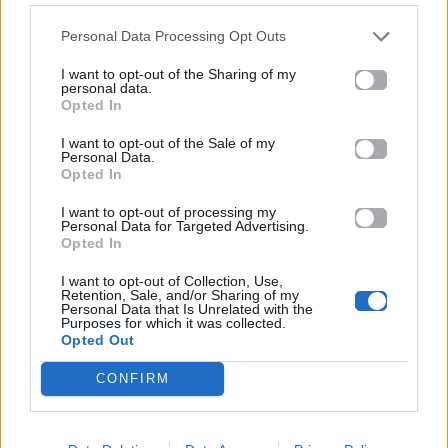
Πανελλαδικές 2026:
Μία κάρτα για όλες τις
Στην κορυφή των
προνοιακές παροχές!
Personal Data Processing Opt Outs
βαθμολογιών η
Λαρισαία Ιωάννα
Παπακώστα με 19.780
I want to opt-out of the Sharing of my
personal data.
μόρια
Opted In
26.06.2026
26.06.2026
I want to opt-out of the Sale of my
Personal Data.
Opted In
I want to opt-out of processing my
Personal Data for Targeted Advertising.
Opted In
I want to opt-out of Collection, Use,
Retention, Sale, and/or Sharing of my
Life
Life
Personal Data that Is Unrelated with the
Purposes for which it was collected.
Opted Out
Πού να μην
AKTOR: Δίπλα στους
κολυμπήσεις στην
νέους επιστήμονες με
CONFIRM
Αττική: Οι 29
το πρόγραμμα
ακατάλληλες παραλίες
υποτροφιών
AKTOR4TheFuture