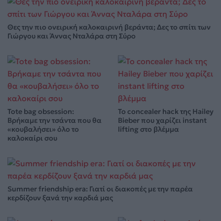
Θες την πιο ονειρική καλοκαιρινή βεράντα; Δες το σπίτι των
Γιώργου και Άννας Νταλάρα στη Σύρο
Tote bag obsession:
Το concealer hack της Hailey
Βρήκαμε την τσάντα που θα
Bieber που χαρίζει instant
«κουβαλήσει» όλο το
lifting στο βλέμμα
καλοκαίρι σου
Summer friendship era: Γιατί οι διακοπές με την παρέα
κερδίζουν ξανά την καρδιά μας