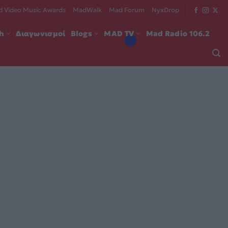
 Video Music Awards
MadWalk
Mad Forum
NyxDrop
ch
Διαγωνισμοί
Blogs
MAD TV
Mad Radio 106.2