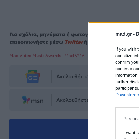
Για σχόλια, μηνύματα ή φωτογραφικό υλικό σχετι
mad.gr -
D
επικοινωνήστε μέσω
Twitter
ή ακολουθήστε μας σ
If you wish 
Mad Video Music Awards
Mad VMA
mad vma 2024
sensitive in
confirm you
continue se
information 
Ακολουθήστε το Mad.gr στο Goog
further disc
participants
Downstream 
Ακολουθήστε το Mad.gr στο MSN
Persona
Μοιράσου αυ
I want t