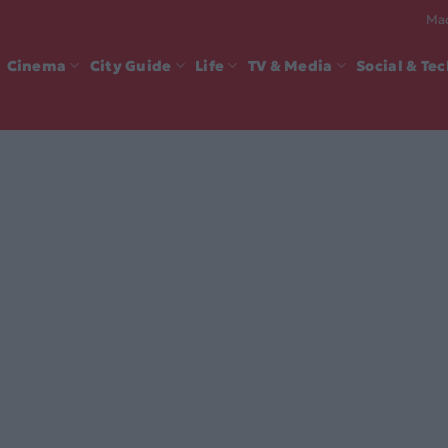
Mad
Cinema
City Guide
Life
TV & Media
Social & Te