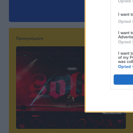
Opted 
I want t
Opted 
I want 
Advertis
Προηγούμενο
Opted 
I want t
of my P
was col
Opted 