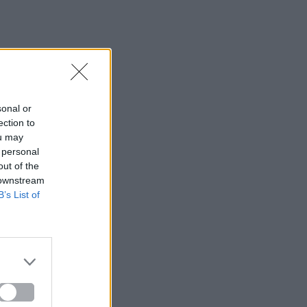
sonal or
ection to
ou may
 personal
out of the
 downstream
B’s List of