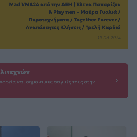
Mad VMA24 από την ΔΕΗ | Έλενα Παπαρίζου
& Playmen – Μαύρα Γυαλιά /
Πυροτεχνήματα / Together Forever /
Αναπάντητες Κλήσεις / Τρελή Καρδιά
19.06.2024
λλιτεχνών
πορεία και σημαντικές στιγμές τους στην