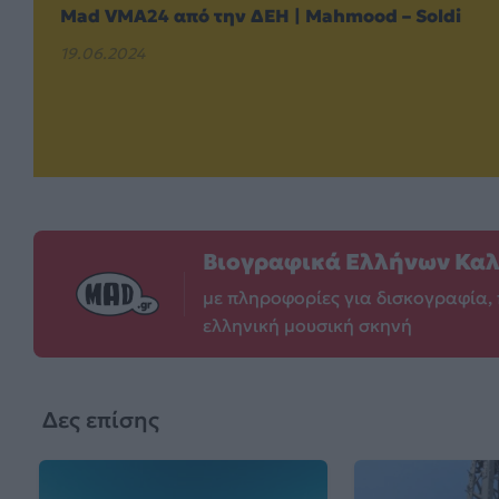
Mad VMA24 από την ΔΕΗ | Mahmood – Soldi
19.06.2024
Βιογραφικά Ελλήνων Κα
με πληροφορίες για δισκογραφία, 
ελληνική μουσική σκηνή
Δες επίσης