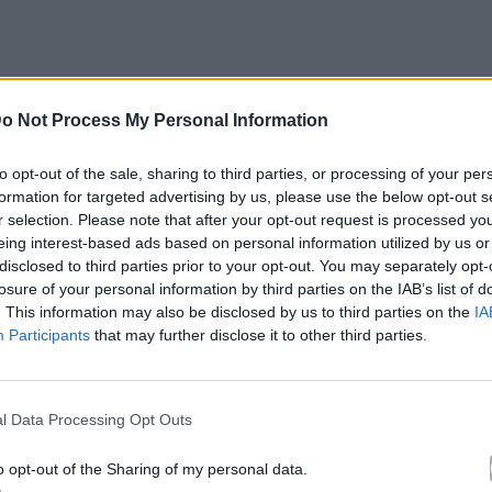
κά με το
Mad.gr
, επισκεφτείτε μας στο
Facebook
,
o Not Process My Personal Information
το
Instagram
.
to opt-out of the sale, sharing to third parties, or processing of your per
formation for targeted advertising by us, please use the below opt-out s
r selection. Please note that after your opt-out request is processed y
eing interest-based ads based on personal information utilized by us or
disclosed to third parties prior to your opt-out. You may separately opt-
le News
losure of your personal information by third parties on the IAB’s list of
. This information may also be disclosed by us to third parties on the
IA
Participants
that may further disclose it to other third parties.
l Data Processing Opt Outs
τό το άρθρο
o opt-out of the Sharing of my personal data.