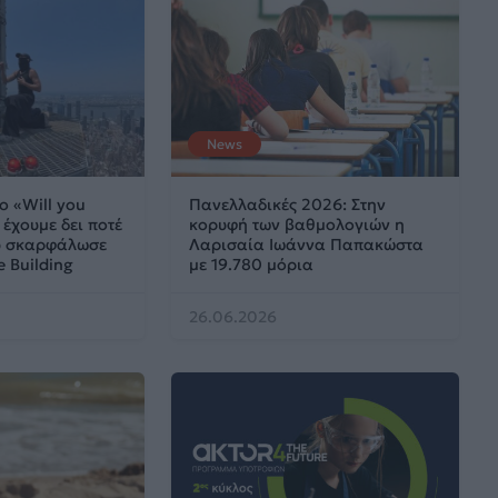
News
ο «Will you
Πανελλαδικές 2026: Στην
έχουμε δει ποτέ
κορυφή των βαθμολογιών η
ου σκαρφάλωσε
Λαρισαία Ιωάννα Παπακώστα
e Building
με 19.780 μόρια
26.06.2026