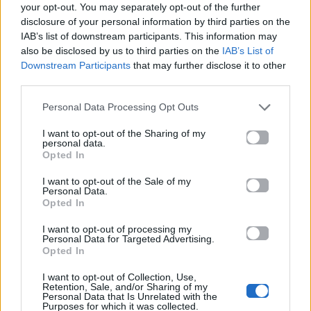
τραγούδι του
ευρηματικό τρόπο
your opt-out. You may separately opt-out of the further
Nicolas Costa ft.
σκοπεύει να
disclosure of your personal information by third parties on the
Freaky Fortune-
κρατήσει τον
IAB’s list of downstream participants. This information may
also be disclosed by us to third parties on the
IAB’s List of
«In A World
Justin Bieber η
Downstream Participants
that may further disclose it to other
Without You»!
Selena Gomez;
third parties.
27.06.2014
27.06.2014
Personal Data Processing Opt Outs
I want to opt-out of the Sharing of my
personal data.
Opted In
Βιογραφικά
I want to opt-out of the Sale of my
Ελλήνων
Personal Data.
Καλλιτεχνών
Opted In
με πληροφορίες για
I want to opt-out of processing my
Personal Data for Targeted Advertising.
δισκογραφία, πορεία
Opted In
και σημαντικές στιγμές
I want to opt-out of Collection, Use,
τους στην ελληνική
Retention, Sale, and/or Sharing of my
μουσική σκηνή
Personal Data that Is Unrelated with the
Purposes for which it was collected.