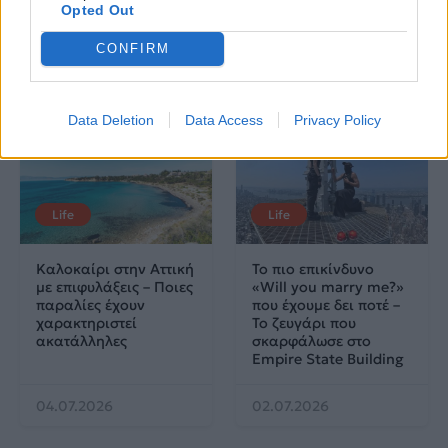
Opted Out
CONFIRM
Δες επίσης
Data Deletion
Data Access
Privacy Policy
Life
Life
Καλοκαίρι στην Αττική
Το πιο επικίνδυνο
με επιφυλάξεις – Ποιες
«Will you marry me?»
παραλίες έχουν
που έχουμε δει ποτέ –
χαρακτηριστεί
Το ζευγάρι που
ακατάλληλες
σκαρφάλωσε στο
Empire State Building
04.07.2026
02.07.2026