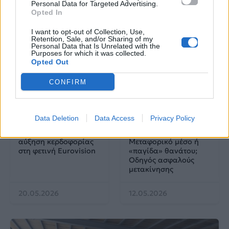
Personal Data for Targeted Advertising.
Opted In
25.06.2026
04.06.2026
I want to opt-out of Collection, Use,
Retention, Sale, and/or Sharing of my
Personal Data that Is Unrelated with the
Purposes for which it was collected.
Opted Out
CONFIRM
EUROVISION
Go out
Data Deletion
Data Access
Privacy Policy
ΕΡΤ: Εντυπωσιακή
Ηλεκτρικά πατίνια:
αύξηση κερδοφορίας
Μεταφορικό μέσο ή
στη φετινή Eurovision
«παγίδα» θανάτου;
Οδηγός ασφαλούς
μετακίνησης
20.05.2026
12.05.2026