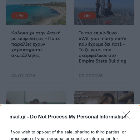
Life
Life
Καλοκαίρι στην Αττική
Το πιο επικίνδυνο
με επιφυλάξεις – Ποιες
«Will you marry me?»
παραλίες έχουν
που έχουμε δει ποτέ –
χαρακτηριστεί
Το ζευγάρι που
ακατάλληλες
σκαρφάλωσε στο
Empire State Building
04.07.2026
02.07.2026
mad.gr -
Do Not Process My Personal Information
News
Corporate News
If you wish to opt-out of the sale, sharing to third parties, or
processing of your personal or sensitive information for