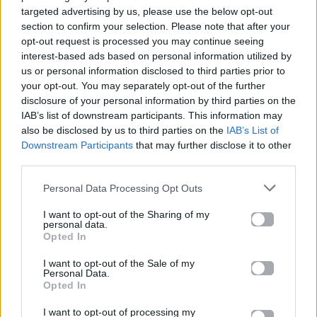
Πανελλαδικές 2026:
Μία κάρτα για όλες τις
targeted advertising by us, please use the below opt-out
Στην κορυφή των
προνοιακές παροχές!
section to confirm your selection. Please note that after your
βαθμολογιών η
opt-out request is processed you may continue seeing
Λαρισαία Ιωάννα
interest-based ads based on personal information utilized by
Παπακώστα με 19.780
us or personal information disclosed to third parties prior to
μόρια
your opt-out. You may separately opt-out of the further
disclosure of your personal information by third parties on the
26.06.2026
26.06.2026
IAB’s list of downstream participants. This information may
also be disclosed by us to third parties on the
IAB’s List of
Downstream Participants
that may further disclose it to other
third parties.
Personal Data Processing Opt Outs
I want to opt-out of the Sharing of my
Life
Life
personal data.
Opted In
Πού να μην
AKTOR: Δίπλα στους
I want to opt-out of the Sale of my
Personal Data.
κολυμπήσεις στην
νέους επιστήμονες με
Opted In
Αττική: Οι 29
το πρόγραμμα
ακατάλληλες παραλίες
υποτροφιών
AKTOR4TheFuture
I want to opt-out of processing my