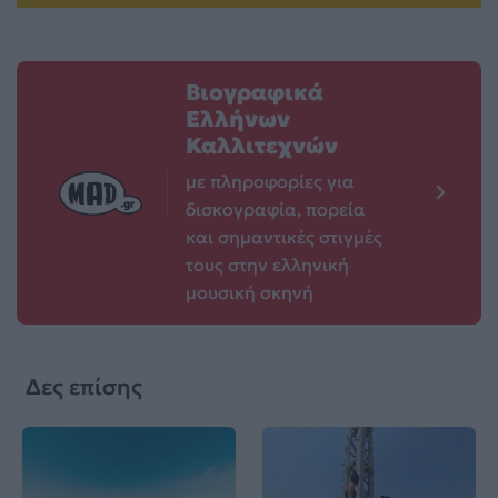
Βιογραφικά
Ελλήνων
Καλλιτεχνών
με πληροφορίες για
δισκογραφία, πορεία
και σημαντικές στιγμές
τους στην ελληνική
μουσική σκηνή
Δες επίσης