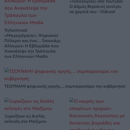
«Τυπολογίες» στο YouTube:
Ο Δήμος Βερύκιος ανοίγει
τα χαρτιά του – Vidcast
Τηλεοπτικά
«Μαγειρέματα», Ψηφιακοί
Πόλεμοι και ένα… Τσουνάμι
Αλλαγών: Η Εβδομάδα που
Ανακάτεψε την Τράπουλα
των Ελληνικών Media
ΤΣΟΥΝΑΜΙ ψηφιακής οργής… συμπαρασύρει την κυβέρνηση
Ξορκίζουν τις διπλές
εκλογές στο Μαξίμου