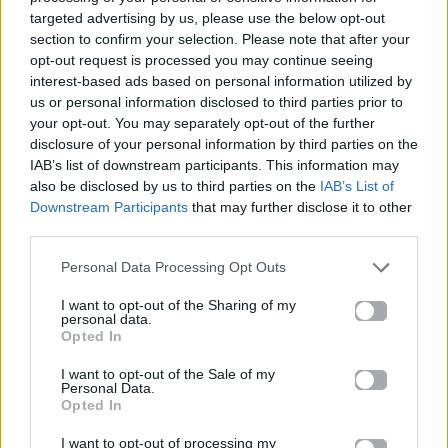
targeted advertising by us, please use the below opt-out
section to confirm your selection. Please note that after your
Καλοκαίρι στην Αττική
Το πιο επικίνδυνο
opt-out request is processed you may continue seeing
με επιφυλάξεις – Ποιες
«Will you marry me?»
interest-based ads based on personal information utilized by
παραλίες έχουν
που έχουμε δει ποτέ –
χαρακτηριστεί
Το ζευγάρι που
us or personal information disclosed to third parties prior to
ακατάλληλες
σκαρφάλωσε στο
your opt-out. You may separately opt-out of the further
Empire State Building
disclosure of your personal information by third parties on the
IAB’s list of downstream participants. This information may
04.07.2026
02.07.2026
also be disclosed by us to third parties on the
IAB’s List of
Downstream Participants
that may further disclose it to other
third parties.
Personal Data Processing Opt Outs
I want to opt-out of the Sharing of my
personal data.
Opted In
News
Corporate News
I want to opt-out of the Sale of my
Personal Data.
Πανελλαδικές 2026:
Μία κάρτα για όλες τις
Opted In
Στην κορυφή των
προνοιακές παροχές!
βαθμολογιών η
I want to opt-out of processing my