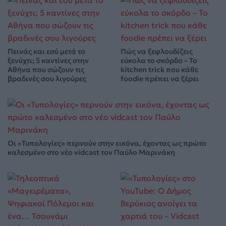
Πεινάς και εσύ μετά το
Πώς να ξεφλουδίζεις
ξενύχτι; 5 καντίνες στην
εύκολα το σκόρδο – Το
Αθήνα που σώζουν τις
kitchen trick που κάθε
βραδινές σου λιγούρες
foodie πρέπει να ξέρει
Οι «Τυπολογίες» περνούν στην εικόνα, έχοντας ως πρώτο
καλεσμένο στο νέο vidcast τον Παύλο Μαρινάκη