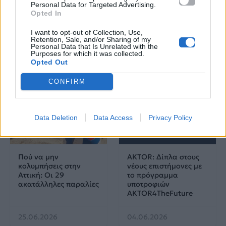
Λαρισαία Ιωάννα
Personal Data for Targeted Advertising.
Opted In
Παπακώστα με 19.780
μόρια
I want to opt-out of Collection, Use,
Retention, Sale, and/or Sharing of my
26.06.2026
26.06.2026
Personal Data that Is Unrelated with the
Purposes for which it was collected.
Opted Out
CONFIRM
Data Deletion
Data Access
Privacy Policy
Life
Life
Πού να μην
AKTOR: Δίπλα στους
κολυμπήσεις στην
νέους επιστήμονες με
Αττική: Οι 29
το πρόγραμμα
ακατάλληλες παραλίες
υποτροφιών
AKTOR4TheFuture
25.06.2026
04.06.2026