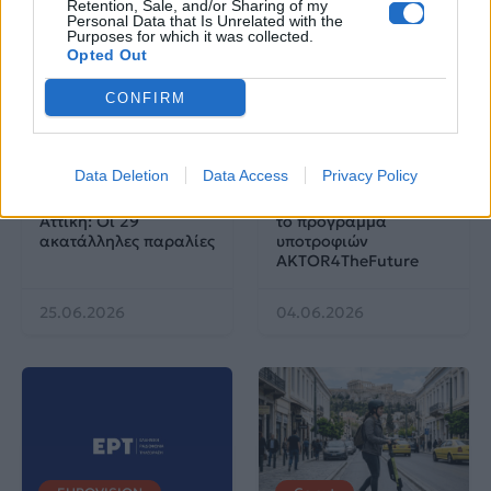
Retention, Sale, and/or Sharing of my
Personal Data that Is Unrelated with the
Purposes for which it was collected.
Opted Out
CONFIRM
Life
Life
Data Deletion
Data Access
Privacy Policy
Πού να μην
AKTOR: Δίπλα στους
κολυμπήσεις στην
νέους επιστήμονες με
Αττική: Οι 29
το πρόγραμμα
ακατάλληλες παραλίες
υποτροφιών
AKTOR4TheFuture
25.06.2026
04.06.2026