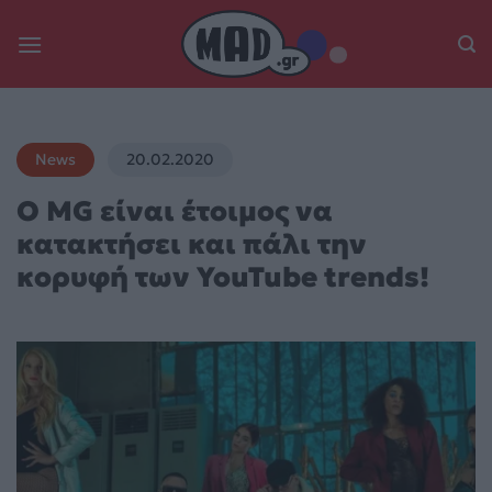
Skip
to
content
News
20.02.2020
O MG είναι έτοιμος να
κατακτήσει και πάλι την
κορυφή των YouTube trends!