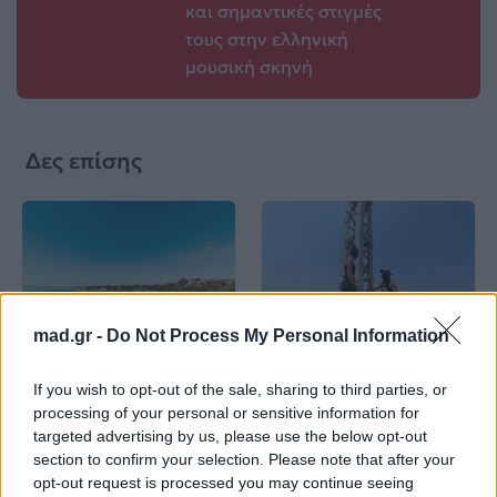
και σημαντικές στιγμές
τους στην ελληνική
μουσική σκηνή
Δες επίσης
Life
Life
mad.gr -
Do Not Process My Personal Information
Καλοκαίρι στην Αττική
Το πιο επικίνδυνο
If you wish to opt-out of the sale, sharing to third parties, or
με επιφυλάξεις – Ποιες
«Will you marry me?»
processing of your personal or sensitive information for
παραλίες έχουν
που έχουμε δει ποτέ –
targeted advertising by us, please use the below opt-out
χαρακτηριστεί
Το ζευγάρι που
section to confirm your selection. Please note that after your
ακατάλληλες
σκαρφάλωσε στο
opt-out request is processed you may continue seeing
Empire State Building