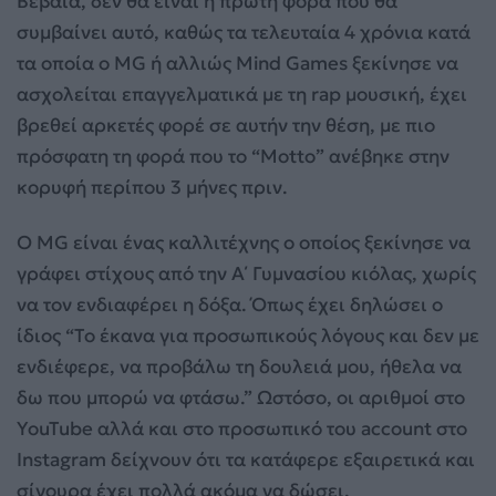
Βέβαια, δεν θα είναι η πρώτη φορά που θα
συμβαίνει αυτό, καθώς τα τελευταία 4 χρόνια κατά
τα οποία ο MG ή αλλιώς Mind Games ξεκίνησε να
ασχολείται επαγγελματικά με τη rap μουσική, έχει
βρεθεί αρκετές φορέ σε αυτήν την θέση, με πιο
πρόσφατη τη φορά που το “Motto” ανέβηκε στην
κορυφή περίπου 3 μήνες πριν.
Ο MG είναι ένας καλλιτέχνης ο οποίος ξεκίνησε να
γράφει στίχους από την Α΄ Γυμνασίου κιόλας, χωρίς
να τον ενδιαφέρει η δόξα. Όπως έχει δηλώσει ο
ίδιος “Το έκανα για προσωπικούς λόγους και δεν με
ενδιέφερε, να προβάλω τη δουλειά μου, ήθελα να
δω που μπορώ να φτάσω.” Ωστόσο, οι αριθμοί στο
YouTube αλλά και στο προσωπικό του account στο
Instagram δείχνουν ότι τα κατάφερε εξαιρετικά και
σίγουρα έχει πολλά ακόμα να δώσει.