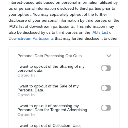
interest-based ads based on personal information utilized by
us or personal information disclosed to third parties prior to
04.07.2026
02.07.2026
your opt-out. You may separately opt-out of the further
disclosure of your personal information by third parties on the
IAB’s list of downstream participants. This information may
also be disclosed by us to third parties on the
IAB’s List of
Downstream Participants
that may further disclose it to other
third parties.
Personal Data Processing Opt Outs
News
Corporate News
I want to opt-out of the Sharing of my
personal data.
Πανελλαδικές 2026:
Μία κάρτα για όλες τις
Opted In
Στην κορυφή των
προνοιακές παροχές!
βαθμολογιών η
I want to opt-out of the Sale of my
Λαρισαία Ιωάννα
Personal Data.
Παπακώστα με 19.780
Opted In
μόρια
I want to opt-out of processing my
Personal Data for Targeted Advertising.
26.06.2026
26.06.2026
Opted In
I want to opt-out of Collection, Use,