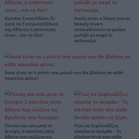
Χωνάκι ή κυπελλάκι; Σε
Αυτός είναι ο λόγος που οι
αυτά τα 5 παγωτατζίδικα
beauty lovers
της Αθήνας η απάντηση
αντικαθιστούν το μαύρο
είναι…και τα δύο!
μολύβι με καφέ το
καλοκαίρι
Αυτά είναι τα 4 prints στα μαγιό που θα βλέπεις σε κάθε
παραλία φέτος!
Πεινάς και εσύ μετά το
Πώς να ξεφλουδίζεις
ξενύχτι; 5 καντίνες στην
εύκολα το σκόρδο – Το
Αθήνα που σώζουν τις
kitchen trick που κάθε