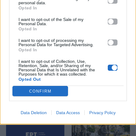
personal data.
Opted In
I want to opt-out of the Sale of my
Personal Data.
Opted In
I want to opt-out of processing my
Personal Data for Targeted Advertising.
Life
Life
Opted In
Πού να μην
AKTOR: Δίπλα στους
I want to opt-out of Collection, Use,
Retention, Sale, and/or Sharing of my
κολυμπήσεις στην
νέους επιστήμονες με
Personal Data that Is Unrelated with the
Αττική: Οι 29
το πρόγραμμα
Purposes for which it was collected.
ακατάλληλες παραλίες
υποτροφιών
Opted Out
AKTOR4TheFuture
CONFIRM
25.06.2026
04.06.2026
Data Deletion
Data Access
Privacy Policy