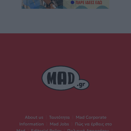
About us
|
Ταυτότητα
|
Mad Corporate
Information
|
Mad Jobs
|
Πώς να έρθεις στο
Mad
|
Editorial Policy
|
Πολιτική Απορρήτου
|