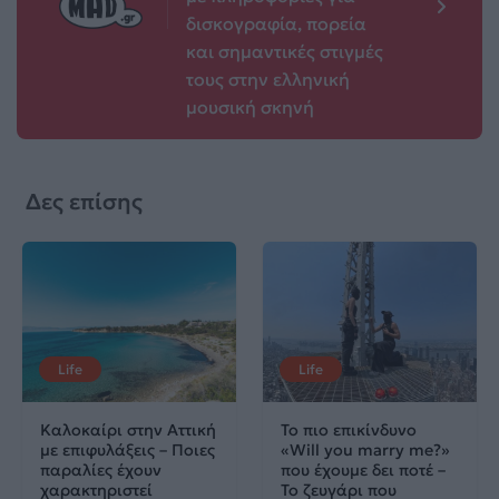
δισκογραφία, πορεία
και σημαντικές στιγμές
τους στην ελληνική
μουσική σκηνή
Δες επίσης
Life
Life
Καλοκαίρι στην Αττική
Το πιο επικίνδυνο
με επιφυλάξεις – Ποιες
«Will you marry me?»
παραλίες έχουν
που έχουμε δει ποτέ –
χαρακτηριστεί
Το ζευγάρι που