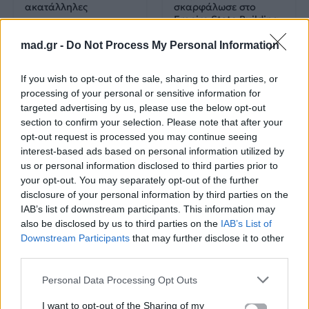
ακατάλληλες
σκαρφάλωσε στο
Empire State Building
mad.gr -
Do Not Process My Personal Information
04.07.2026
02.07.2026
If you wish to opt-out of the sale, sharing to third parties, or
processing of your personal or sensitive information for
targeted advertising by us, please use the below opt-out
section to confirm your selection. Please note that after your
opt-out request is processed you may continue seeing
interest-based ads based on personal information utilized by
News
Corporate News
us or personal information disclosed to third parties prior to
your opt-out. You may separately opt-out of the further
disclosure of your personal information by third parties on the
Πανελλαδικές 2026:
Μία κάρτα για όλες τις
IAB’s list of downstream participants. This information may
Στην κορυφή των
προνοιακές παροχές!
also be disclosed by us to third parties on the
IAB’s List of
βαθμολογιών η
Downstream Participants
that may further disclose it to other
Λαρισαία Ιωάννα
Παπακώστα με 19.780
third parties.
μόρια
Personal Data Processing Opt Outs
26.06.2026
26.06.2026
I want to opt-out of the Sharing of my