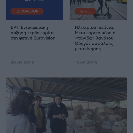
EUROVISION
Go out
ΕΡΤ: Εντυπωσιακή
Ηλεκτρικά πατίνια:
αύξηση κερδοφορίας
Μεταφορικό μέσο ή
στη φετινή Eurovision
«παγίδα» θανάτου;
Οδηγός ασφαλούς
μετακίνησης
20.05.2026
12.05.2026