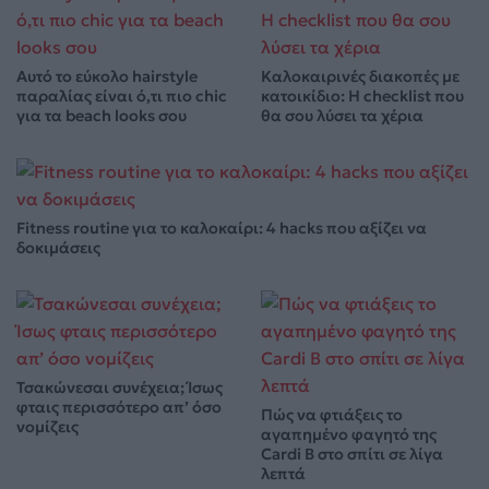
Αυτό το εύκολο hairstyle
Καλοκαιρινές διακοπές με
παραλίας είναι ό,τι πιο chic
κατοικίδιο: Η checklist που
για τα beach looks σου
θα σου λύσει τα χέρια
Fitness routine για το καλοκαίρι: 4 hacks που αξίζει να
δοκιμάσεις
Τσακώνεσαι συνέχεια; Ίσως
φταις περισσότερο απ’ όσο
Πώς να φτιάξεις το
νομίζεις
αγαπημένο φαγητό της
Cardi B στο σπίτι σε λίγα
λεπτά