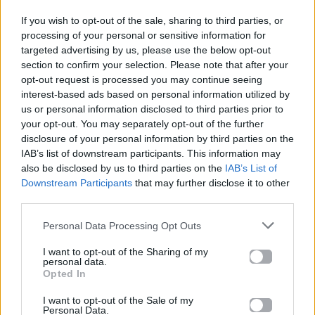
News
Corporate News
If you wish to opt-out of the sale, sharing to third parties, or
processing of your personal or sensitive information for
Πανελλαδικές 2026:
Μία κάρτα για όλες τις
targeted advertising by us, please use the below opt-out
Στην κορυφή των
προνοιακές παροχές!
section to confirm your selection. Please note that after your
βαθμολογιών η
opt-out request is processed you may continue seeing
Λαρισαία Ιωάννα
Παπακώστα με 19.780
interest-based ads based on personal information utilized by
μόρια
us or personal information disclosed to third parties prior to
your opt-out. You may separately opt-out of the further
disclosure of your personal information by third parties on the
26.06.2026
26.06.2026
IAB’s list of downstream participants. This information may
also be disclosed by us to third parties on the
IAB’s List of
Downstream Participants
that may further disclose it to other
third parties.
Personal Data Processing Opt Outs
I want to opt-out of the Sharing of my
Life
Life
personal data.
Opted In
Πού να μην
AKTOR: Δίπλα στους
I want to opt-out of the Sale of my
κολυμπήσεις στην
νέους επιστήμονες με
Personal Data.