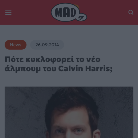
Skip
to
content
News
26.09.2014
Πότε κυκλοφορεί το νέο
άλμπουμ του Calvin Harris;