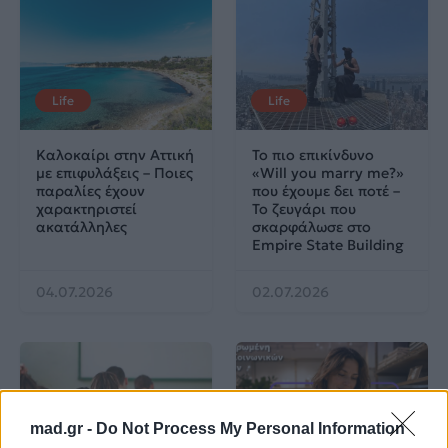
Life
Life
Καλοκαίρι στην Αττική
Το πιο επικίνδυνο
με επιφυλάξεις – Ποιες
«Will you marry me?»
παραλίες έχουν
που έχουμε δει ποτέ –
χαρακτηριστεί
Το ζευγάρι που
ακατάλληλες
σκαρφάλωσε στο
Empire State Building
04.07.2026
02.07.2026
mad.gr -
Do Not Process My Personal Information