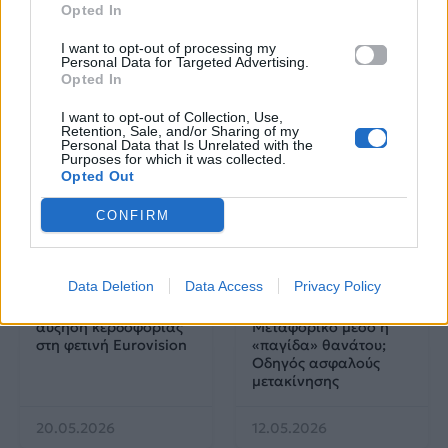
Αττική: Οι 29
το πρόγραμμα
Opted In
ακατάλληλες παραλίες
υποτροφιών
AKTOR4TheFuture
I want to opt-out of processing my
Personal Data for Targeted Advertising.
Opted In
25.06.2026
04.06.2026
I want to opt-out of Collection, Use,
Retention, Sale, and/or Sharing of my
Personal Data that Is Unrelated with the
Purposes for which it was collected.
Opted Out
CONFIRM
EUROVISION
Go out
Data Deletion
Data Access
Privacy Policy
ΕΡΤ: Εντυπωσιακή
Ηλεκτρικά πατίνια:
αύξηση κερδοφορίας
Μεταφορικό μέσο ή
στη φετινή Eurovision
«παγίδα» θανάτου;
Οδηγός ασφαλούς
μετακίνησης
20.05.2026
12.05.2026