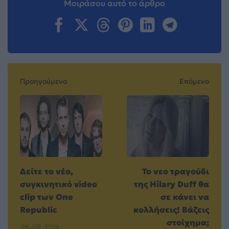
Μοιράσου αυτό το άρθρο
Προηγούμενο
Επόμενο
Δείτε το νέο,
Το νεο τραγούδι
συγκινητικό video
της Hilary Duff θα
clip των One
σε κάνει να
Republic
κολλήσεις! Βάζεις
στοίχημα;
26.09.2014